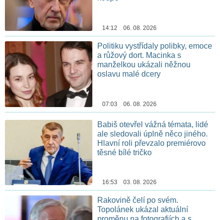
14:12 06. 08. 2026
Politiku vystřídaly polibky, emoce
a růžový dort. Macinka s
manželkou ukázali něžnou
oslavu malé dcery
07:03 06. 08. 2026
Babiš otevřel vážná témata, lidé
ale sledovali úplně něco jiného.
Hlavní roli převzalo premiérovo
těsné bílé tričko
16:53 03. 08. 2026
Rakovině čelí po svém.
Topolánek ukázal aktuální
proměnu na fotografiích a s