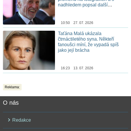
nadhledem popsal další
chemoterapii
10:50 27. 07. 2026
Taťána Malá ukázala
čtrnáctiletého syna. Někteří
fanoušci míní, že vypadá spíš
jako její brácha
16:23 13. 07. 2026
Reklama:
O nás
Redakce