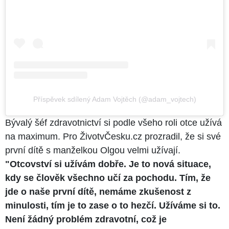
Příspěvek sdílený Adam Vojtěch (@adam_vojtech)
Bývalý šéf zdravotnictví si podle všeho roli otce užívá
na maximum. Pro ŽivotvČesku.cz prozradil, že si své
první dítě s manželkou Olgou velmi užívají.
"Otcovství si užívám dobře. Je to nová situace,
kdy se člověk všechno učí za pochodu. Tím, že
jde o naše první dítě, nemáme zkušenost z
minulosti, tím je to zase o to hezčí. Užíváme si to.
Není žádný problém zdravotní, což je