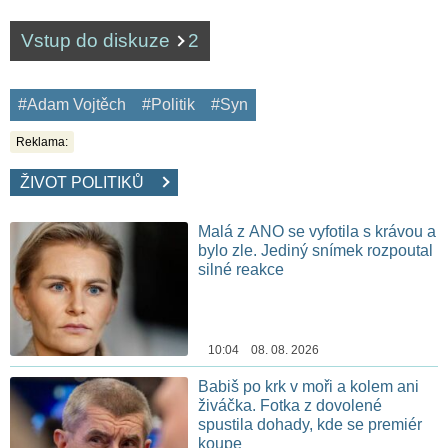
Vstup do diskuze
2
#Adam Vojtěch
#Politik
#Syn
Reklama:
ŽIVOT POLITIKŮ
Malá z ANO se vyfotila s krávou a
bylo zle. Jediný snímek rozpoutal
silné reakce
10:04 08. 08. 2026
Babiš po krk v moři a kolem ani
živáčka. Fotka z dovolené
spustila dohady, kde se premiér
koupe