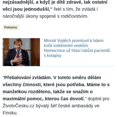
nejzásadnější, a když je dítě zdravé, tak ostatní
věci jsou jednodušší,"
řekl s tím, že zvládá i
náročnější úkony spojené s rodičovstvím.
Reklama:
Ministr Vojtěch promluvil k lidem
kvůli extrémním vedrům.
Nemocnice už hlásí nárůst pacientů
s kolapsy
"
Přebalování zvládám. V tomto směru dělám
všechny činnosti, které jsou potřeba. Máme to s
manželkou rozděleno, takže se snažím o
maximální pomoc, kterou čas dovolí
," doplnil pro
ŽivotvČesku.cz bývalý šéf české ambasády ve
Finsku.