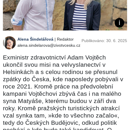
Alena Šindelářová
| Redaktor
Publikováno: 30. 6. 2025
alena.sindelarova@zivotvcesku.cz
Exministr zdravotnictví Adam Vojtěch
ukončil svou misi na velvyslanectví v
Helsinkách a s celou rodinou se přesunul
zpátky do Česka, kde naposledy pobývali v
roce 2021. Kromě práce na předvolební
kampani Vojtěchovi zbývá čas i na malého
syna Matyáše, kterému budou v září dva
roky. Kromě pražských turistických atrakcí
vzal synka tam, »kde to všechno začalo«,
tedy do Českých Budějovic, odkud politik
pochází a kde bude také kandidovat. O