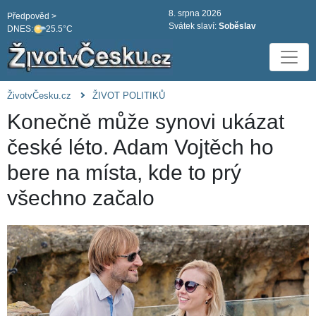
8. srpna 2026
Předpověd >
Svátek slaví:
Soběslav
DNES:
25.5°C
ŽivotvČesku.cz
ŽIVOT POLITIKŮ
Konečně může synovi ukázat
české léto. Adam Vojtěch ho
bere na místa, kde to prý
všechno začalo