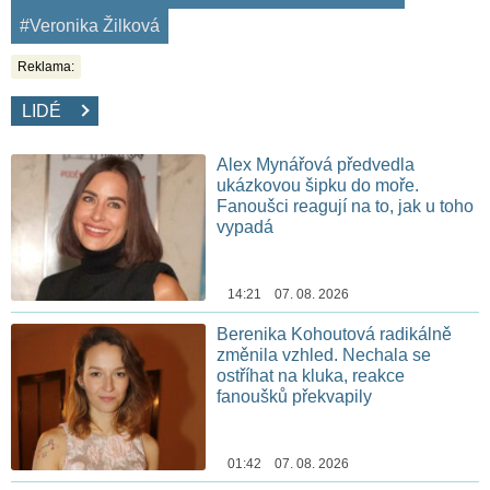
#Veronika Žilková
Reklama:
LIDÉ
Alex Mynářová předvedla
ukázkovou šipku do moře.
Fanoušci reagují na to, jak u toho
vypadá
14:21 07. 08. 2026
Berenika Kohoutová radikálně
změnila vzhled. Nechala se
ostříhat na kluka, reakce
fanoušků překvapily
01:42 07. 08. 2026