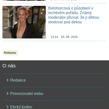
Belohorcová o působení v
lechtivém pořadu. Známý
moderátor přiznal, že ji dírkou
sledoval pod dekou
13:14 05. 08. 2026
Reklama:
O nás
Redakce
Provozovatel webu
Etický kodex