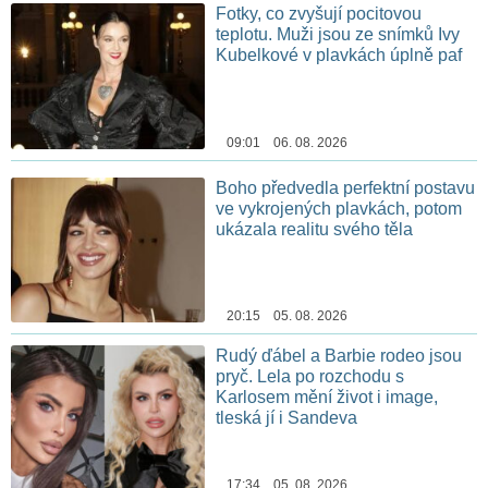
Fotky, co zvyšují pocitovou
teplotu. Muži jsou ze snímků Ivy
Kubelkové v plavkách úplně paf
09:01 06. 08. 2026
Boho předvedla perfektní postavu
ve vykrojených plavkách, potom
ukázala realitu svého těla
20:15 05. 08. 2026
Rudý ďábel a Barbie rodeo jsou
pryč. Lela po rozchodu s
Karlosem mění život i image,
tleská jí i Sandeva
17:34 05. 08. 2026