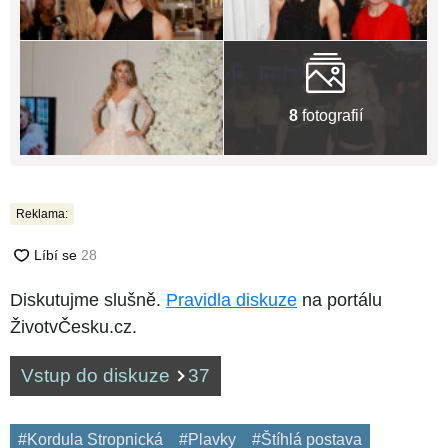
8
fotografií
Reklama:
Diskutujme slušně.
Pravidla diskuze
na portálu
ŽivotvČesku.cz.
Vstup do diskuze
37
#Kordula Stropnická
#Plavky
#Štíhlá postava