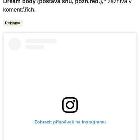
Dream body (postava snů, pozn.red.),"
zaznívá v
komentářích.
Reklama:
Zobrazit příspěvek na Instagramu