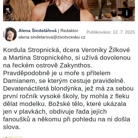
Alena Šindelářová
| Redaktor
Publikováno: 12. 7. 2025
alena.sindelarova@zivotvcesku.cz
Kordula Stropnická, dcera Veroniky Žilkové
a Martina Stropnického, si užívá dovolenou
na řeckém ostrově Zakynthos.
Pravděpodobně je u moře s přítelem
Damianem, se kterým cestuje pravidelně.
Devatenáctiletá blondýnka, jež má za sebou
první ročník vysoké školy, by mohla z fleku
dělat modelku. Božské tělo, které ukázala
jen v plavkách, obdivuje řada jejích
fanoušků a někomu při pohledu na ni došla
slova.