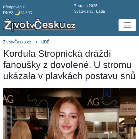
7. srpna 2026
Předpověd >
Svátek slaví:
Lada
DNES:
19.8°C
ŽivotvČesku.cz
LIDÉ
Kordula Stropnická dráždí
fanoušky z dovolené. U stromu
ukázala v plavkách postavu snů