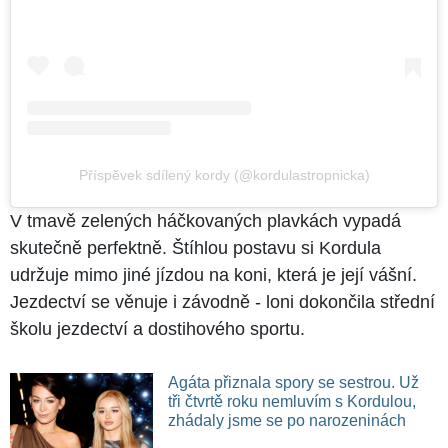
Příspěvek sdílený kordy (@kordulastropnicka)
V tmavě zelených háčkovaných plavkách vypadá
skutečně perfektně. Štíhlou postavu si Kordula
udržuje mimo jiné jízdou na koni, která je její vášní.
Jezdectví se věnuje i závodně - loni dokončila střední
školu jezdectví a dostihového sportu.
Agáta přiznala spory se sestrou. Už
tři čtvrtě roku nemluvím s Kordulou,
zhádaly jsme se po narozeninách