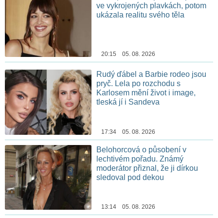
ve vykrojených plavkách, potom
ukázala realitu svého těla
20:15 05. 08. 2026
Rudý ďábel a Barbie rodeo jsou
pryč. Lela po rozchodu s
Karlosem mění život i image,
tleská jí i Sandeva
17:34 05. 08. 2026
Belohorcová o působení v
lechtivém pořadu. Známý
moderátor přiznal, že ji dírkou
sledoval pod dekou
13:14 05. 08. 2026