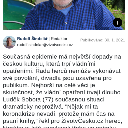
Rudolf Šindelář
| Redaktor
Publikováno: 30. 1. 2021
rudolf.sindelar@zivotvcesku.cz
Současná epidemie má největší dopady na
českou kulturu, která trpí vládními
opatřeními. Řada herců nemůže vykonávat
své povolání, divadla jsou uzavřena pro
publikum. Nejhorší na celé věci je
skutečnost, že vládní opatření trvají dlouho.
Luděk Sobota (77) současnou situaci
dramaticky neprožívá. "Nějak mi ta
koronakrize nevadí, protože mám čas na
psaní knihy," řekl pro ŽivotvČesku.cz herec,
kterého si lidé zamilovali třeba ve snímku