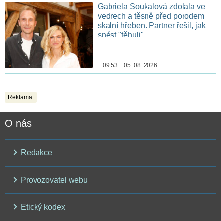
Gabriela Soukalová zdolala ve
vedrech a těsně před porodem
skalní hřeben. Partner řešil, jak
snést "těhuli"
09:53 05. 08. 2026
Reklama:
O nás
Redakce
Provozovatel webu
Etický kodex