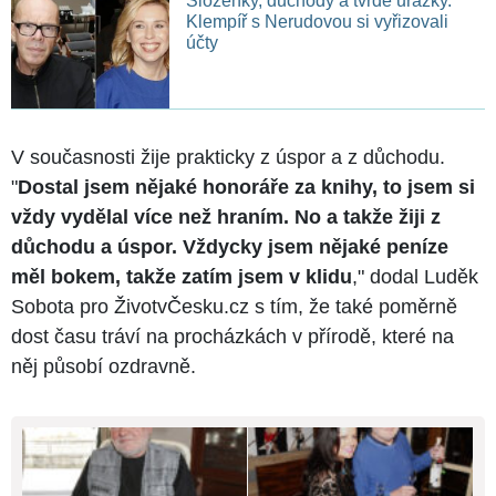
Složenky, důchody a tvrdé urážky.
Klempíř s Nerudovou si vyřizovali
účty
V současnosti žije prakticky z úspor a z důchodu.
"
Dostal jsem nějaké honoráře za knihy, to jsem si
vždy vydělal více než hraním. No a takže žiji z
důchodu a úspor. Vždycky jsem nějaké peníze
měl bokem, takže zatím jsem v klidu
," dodal Luděk
Sobota pro ŽivotvČesku.cz s tím, že také poměrně
dost času tráví na procházkách v přírodě, které na
něj působí ozdravně.