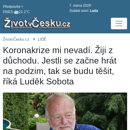
7. srpna 2026
Předpověd >
Svátek slaví:
Lada
DNES:
21.2°C
ŽivotvČesku.cz
LIDÉ
Koronakrize mi nevadí. Žiji z
důchodu. Jestli se začne hrát
na podzim, tak se budu těšit,
říká Luděk Sobota