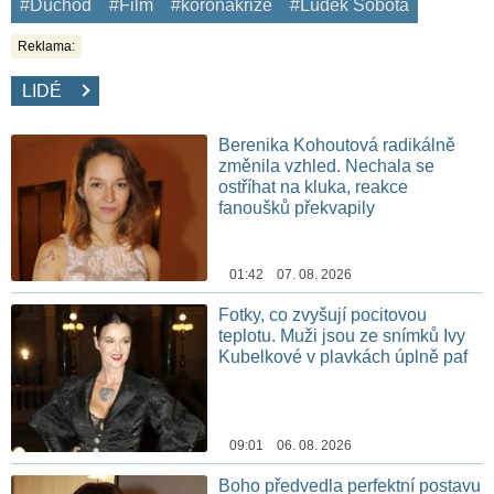
#Důchod
#Film
#koronakrize
#Luděk Sobota
Reklama:
LIDÉ
Berenika Kohoutová radikálně
změnila vzhled. Nechala se
ostříhat na kluka, reakce
fanoušků překvapily
01:42 07. 08. 2026
Fotky, co zvyšují pocitovou
teplotu. Muži jsou ze snímků Ivy
Kubelkové v plavkách úplně paf
09:01 06. 08. 2026
Boho předvedla perfektní postavu