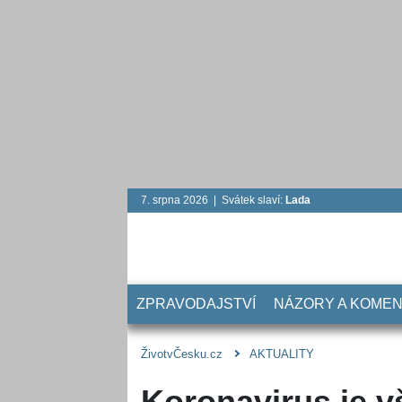
7. srpna 2026 | Svátek slaví:
Lada
ZPRAVODAJSTVÍ
NÁZORY A KOME
ŽivotvČesku.cz
AKTUALITY
Koronavirus je v