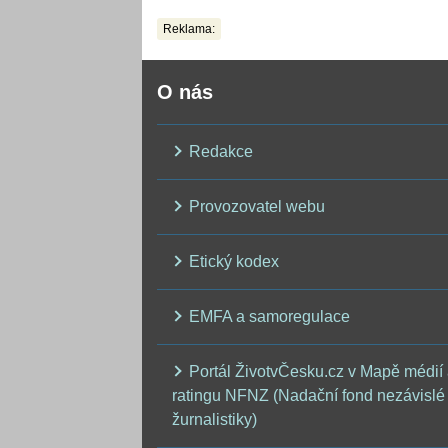
pacientka
Reklama:
O nás
Redakce
Provozovatel webu
Etický kodex
EMFA a samoregulace
Portál ŽivotvČesku.cz v Mapě médií
ratingu NFNZ (Nadační fond nezávislé
žurnalistiky)