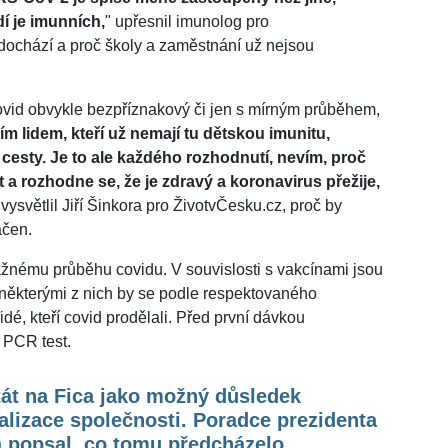
í je imunních,
" upřesnil imunolog pro
 dochází a proč školy a zaměstnání už nejsou
covid obvykle bezpříznakový či jen s mírným průběhem,
ím lidem, kteří už nemají tu dětskou imunitu,
cesty. Je to ale každého rozhodnutí, nevím, proč
 a rozhodne se, že je zdravý a koronavirus přežije,
 vysvětlil Jiří Šinkora pro ŽivotvČesku.cz, proč by
ačen.
žnému průběhu covidu. V souvislosti s vakcínami jsou
 některými z nich by se podle respektovaného
dé, kteří covid prodělali. Před první dávkou
a PCR test.
át na Fica jako možný důsledek
alizace společnosti. Poradce prezidenta
a popsal, co tomu předcházelo