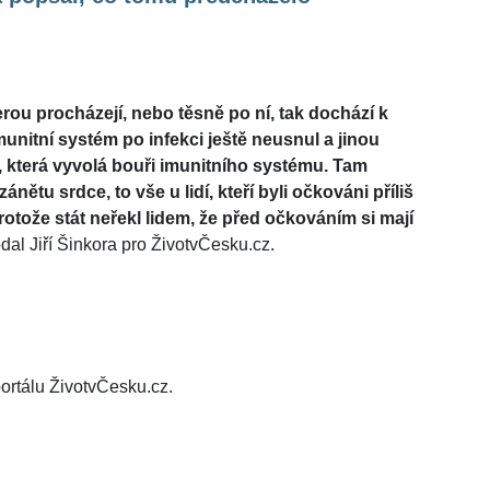
erou procházejí, nebo těsně po ní, tak dochází k
unitní systém po infekci ještě neusnul a jinou
, která vyvolá bouři imunitního systému. Tam
ětu srdce, to vše u lidí, kteří byli očkováni příliš
protože stát neřekl lidem, že před očkováním si mají
odal Jiří Šinkora pro ŽivotvČesku.cz.
ortálu ŽivotvČesku.cz.