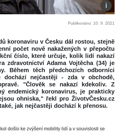
Publikováno: 10. 9. 2021
ů koronaviru v Česku dál rostou, stejně
ýdenní počet nově nakažených v přepočtu
ční číslo, které určuje, kolik lidí nakazí
ra zdravotnictví Adama Vojtěcha (34) je
ny. Během těch předchozích odborníci
 dochází nejčastěji - zda v obchodě,
pravě. "Člověk se nakazí kdekoliv. Z
ný endemický koronavirus, je prakticky
ejsou ohniska," řekl pro ŽivotvČesku.cz
také, jak nejčastěji dochází k přenosu.
 došlo ke zvýšení mobility lidí a v souvislosti se