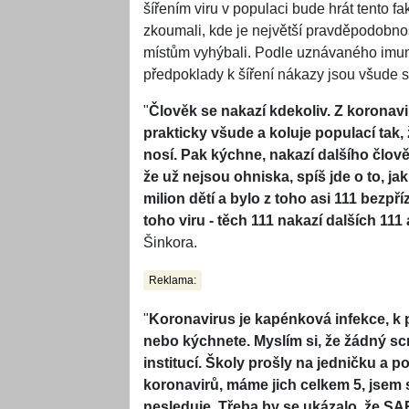
šířením viru v populaci bude hrát tento fa
zkoumali, kde je největší pravděpodobnos
místům vyhýbali. Podle uznávaného imuno
předpoklady k šíření nákazy jsou všude s
"
Člověk se nakazí kdekoliv. Z koronavi
prakticky všude a koluje populací tak
nosí. Pak kýchne, nakazí dalšího člověk
že už nejsou ohniska, spíš jde o to, jak
milion dětí a bylo z toho asi 111 bezpří
toho viru - těch 111 nakazí dalších 111 
Šinkora.
Reklama:
"
Koronavirus je kapénková infekce, k 
nebo kýchnete. Myslím si, že žádný sc
institucí. Školy prošly na jedničku a 
koronavirů, máme jich celkem 5, jsem si
nesleduje. Třeba by se ukázalo, že SA