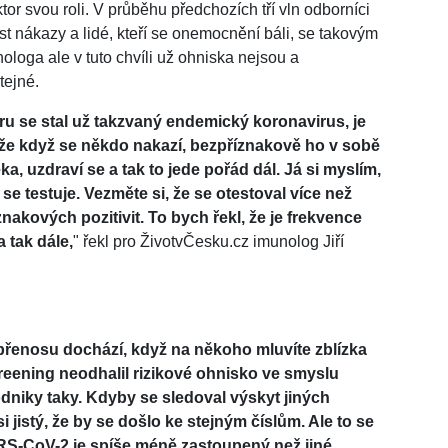
ktor svou roli. V průběhu předchozích tří vln odborníci
t nákazy a lidé, kteří se onemocnění báli, se takovým
loga ale v tuto chvíli už ohniska nejsou a
tejné.
ru se stal už takzvaný endemický koronavirus, je
, že když se někdo nakazí, bezpříznakově ho v sobě
a, uzdraví se a tak to jede pořád dál. Já si myslím,
 se testuje. Vezměte si, že se otestoval více než
znakových pozitivit. To bych řekl, že je frekvence
a tak dále,
" řekl pro ŽivotvČesku.cz imunolog Jiří
přenosu dochází, když na někoho mluvíte zblízka
reening neodhalil rizikové ohnisko ve smyslu
podniky taky. Kdyby se sledoval výskyt jiných
 jistý, že by se došlo ke stejným číslům. Ale to se
RS-CoV-2 je spíše méně zastoupený než jiné,