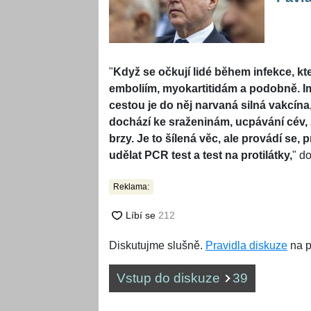
"
Když se očkují lidé během infekce, kt
emboliím, myokartitidám a podobně. Im
cestou je do něj narvaná silná vakcína
dochází ke sraženinám, ucpávání cév, zán
brzy. Je to šílená věc, ale provádí se, 
udělat PCR test a test na protilátky,
" d
Reklama:
Diskutujme slušně.
Pravidla diskuze
na p
Vstup do diskuze
39