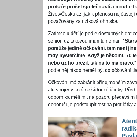
protože prošel společností a mnoho lid
ŽivotvČesku.cz, jak k přenosu nejčastěji
považovány za riziková ohniska.
Zatímco u dětí je podle dostupných dat 
senioři už takovou imunitu nemají. "
Starš
pomůže jedině očkování, tam není jiné 
tady hysterčíme. Když je někomu 70 let
nebo už ho přežil, tak na to má právo,
"
podle něj nikdo neměl být do očkování tl
Očkování má zabránit přinejmenším záva
ale spojeny také nežádoucí účinky. Před
odborníka měli mít na pozoru především li
doporučuje podstoupit test na protilátky 
Atent
radik
Pavl