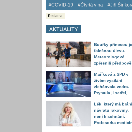
#COVID-19
#Čtvrtá vlna
#Jiří Šinkor
Reklama:
AKTUALITY
Bouřky přinesou j
falešnou úlevu.
Meteorologové
zpřesnili předpov
a oznámili návrat
Maříková z SPD v
horkého počasí
živém vysílání
zlehčovala vedra.
Prymula ji setřel,
když vytáhl děsivé
Lék, který má bráni
číslo
návratu rakoviny,
není k sehnání.
Profesorka medicí
promluvila jako