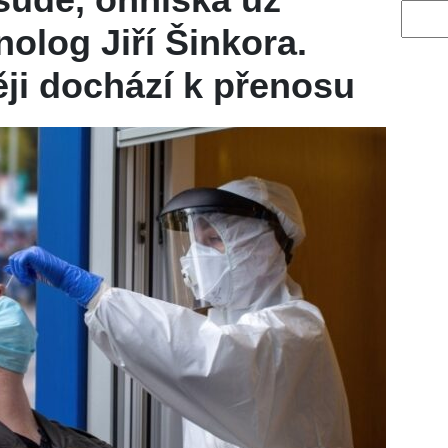
Vyhled
olog Jiří Šinkora.
ěji dochází k přenosu