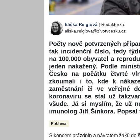
Eliška Reiglová
| Redaktorka
eliska.reiglova@zivotvcesku.cz
Počty nově potvrzených případ
tak incidenční číslo, tedy t
na 100.000 obyvatel a reproduk
jeden nakažený. Podle minist
Česko na počátku čtvrté vl
zkoumali i to, kde k nákaze
zaměstnání či ve veřejné do
koronaviru se stal už takzva
všude. Já si myslím, že už n
imunolog Jiří Šinkora. Popsal 
Reklama:
S koncem prázdnin a návratem žáků do škol