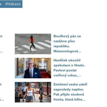
a
#Nákaza
en
Bouřkový pás se
natáhne přes
republiku.
ěď
Meteorologové
zpřesnili lokality pod
Havlíček ukončil
výstrahou, kde hrozí
spekulace o Hradu.
kroupy a prudký vítr
Pavlovi poslal
vstřícný vzkaz,
Decroix pak tvrdě
t
Extrémní vedra udeří
setřel
naposledy naplno.
Pak přijde studená
ny
fronta, která během
několika hodin otočí