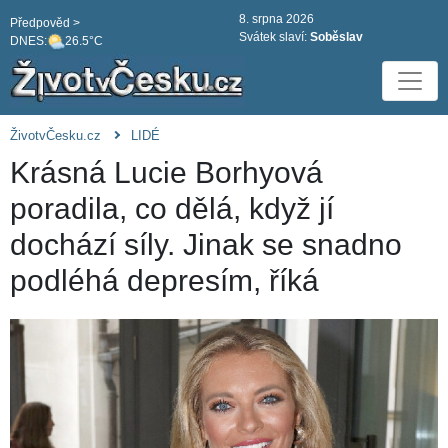
8. srpna 2026
Předpověd >
Svátek slaví:
Soběslav
DNES:
26.5°C
ŽivotvČesku.cz
LIDÉ
Krásná Lucie Borhyová
poradila, co dělá, když jí
dochází síly. Jinak se snadno
podléhá depresím, říká