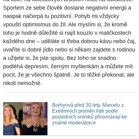
Sportem ze sebe člověk dostane negativní energii a
naopak načerpá tu pozitivní. Pohyb mi vždycky
vpouští optimismus do žil. Ale myslím si, že kromě
toho je hodně důležité si najít kouzlo v maličkostech
každého dne – uděláte si třeba dobrou kávu nebo čaj,
uvaříte si dobré jídlo nebo si někam zajdete s rodinou
a užijete si, že jste spolu. Bez toho se snadno
podléhá depresím, černým myšlenkám a můžete mít
pocit, že je všechno špatně. Je to těžké překonat, ale
nikoli nemožné.
Borhyová před 30 lety. Marcelu z
Extrémních proměn lidé podle
posledních snímků přirovnávají ke
známé moderátorce