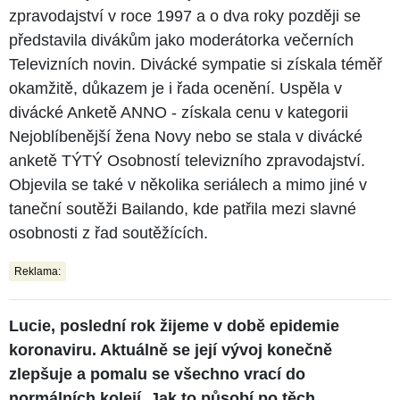
zpravodajství v roce 1997 a o dva roky později se
představila divákům jako moderátorka večerních
Televizních novin. Divácké sympatie si získala téměř
okamžitě, důkazem je i řada ocenění. Uspěla v
divácké Anketě ANNO - získala cenu v kategorii
Nejoblíbenější žena Novy nebo se stala v divácké
anketě TÝTÝ Osobností televizního zpravodajství.
Objevila se také v několika seriálech a mimo jiné v
taneční soutěži Bailando, kde patřila mezi slavné
osobnosti z řad soutěžících.
Reklama:
Lucie, poslední rok žijeme v době epidemie
koronaviru. Aktuálně se její vývoj konečně
zlepšuje a pomalu se všechno vrací do
normálních kolejí. Jak to působí po těch