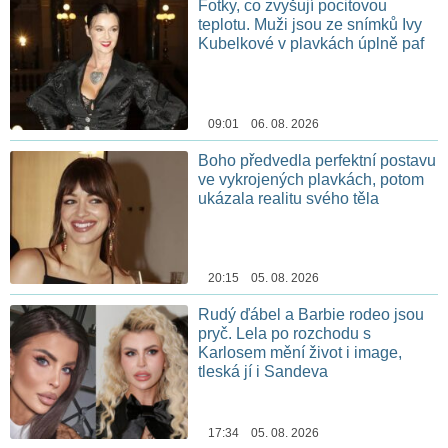
Fotky, co zvyšují pocitovou
teplotu. Muži jsou ze snímků Ivy
Kubelkové v plavkách úplně paf
09:01 06. 08. 2026
Boho předvedla perfektní postavu
ve vykrojených plavkách, potom
ukázala realitu svého těla
20:15 05. 08. 2026
Rudý ďábel a Barbie rodeo jsou
pryč. Lela po rozchodu s
Karlosem mění život i image,
tleská jí i Sandeva
17:34 05. 08. 2026