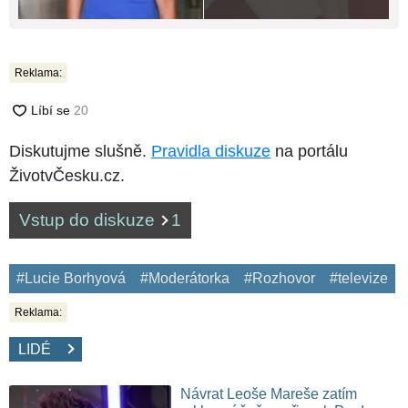
Reklama:
Diskutujme slušně.
Pravidla diskuze
na portálu
ŽivotvČesku.cz.
Vstup do diskuze
1
#Lucie Borhyová
#Moderátorka
#Rozhovor
#televize
Reklama:
LIDÉ
Návrat Leoše Mareše zatím