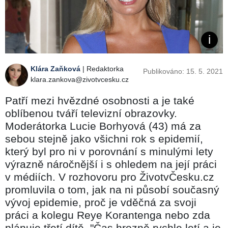
Klára Zaňková
| Redaktorka
Publikováno: 15. 5. 2021
klara.zankova@zivotvcesku.cz
Patří mezi hvězdné osobnosti a je také
oblíbenou tváří televizní obrazovky.
Moderátorka Lucie Borhyová (43) má za
sebou stejně jako všichni rok s epidemií,
který byl pro ni v porovnání s minulými lety
výrazně náročnější i s ohledem na její práci
v médiích. V rozhovoru pro ŽivotvČesku.cz
promluvila o tom, jak na ni působí současný
vývoj epidemie, proč je vděčná za svoji
práci a kolegu Reye Korantenga nebo zda
plánuje třetí dítě. "Čas hrozně rychle letí a je