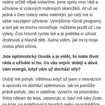
rodiny určitě nějak oslavíme, jsme spolu moc rádi a
užíváme si vzácných rodinných okamžiků. Ať už se
jedná o Den rodiny nebo Valentýn, po celý rok si
sebe navzájem užíváme. Vymýšlíme různé programy
a teď jak se trochu rozvolňuje, můžeme jezdit už i na
výlety. Čas hrozně rychle letí a je potřeba si užívat
drobností a hlavně dětí. Sama vidím, jak mi ty moje
rostou před očima.
Jste optimistický člověk a je vidět, že máte život
ráda a užíváte si ho. Co vás nejvíc dobíjí a dává
vám energii, když vám už dochází síly?
Dobíjí mě pohyb. Většinou když už jsem v nesnázích
a opravdu mi dochází optimismus, tak mi pomůže
právě pohyb. Jdu si zaběhat, vyrazím na procházku
třeba někam do lesa, zatancuju si, baví mě taky jízda
na kole, na kolečkových bruslích nebo na koloběžce.