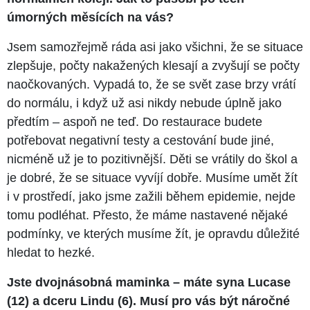
úmorných měsících na vás?
Jsem samozřejmě ráda asi jako všichni, že se situace
zlepšuje, počty nakažených klesají a zvyšují se počty
naočkovaných. Vypadá to, že se svět zase brzy vrátí
do normálu, i když už asi nikdy nebude úplně jako
předtím – aspoň ne teď. Do restaurace budete
potřebovat negativní testy a cestování bude jiné,
nicméně už je to pozitivnější. Děti se vrátily do škol a
je dobré, že se situace vyvíjí dobře. Musíme umět žít
i v prostředí, jako jsme zažili během epidemie, nejde
tomu podléhat. Přesto, že máme nastavené nějaké
podmínky, ve kterých musíme žít, je opravdu důležité
hledat to hezké.
Jste dvojnásobná maminka – máte syna Lucase
(12) a dceru Lindu (6). Musí pro vás být náročné