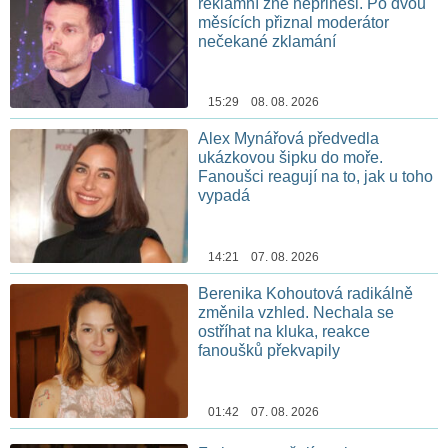
reklamní žně nepřinesl. Po dvou
měsících přiznal moderátor
nečekané zklamání
15:29 08. 08. 2026
Alex Mynářová předvedla
ukázkovou šipku do moře.
Fanoušci reagují na to, jak u toho
vypadá
14:21 07. 08. 2026
Berenika Kohoutová radikálně
změnila vzhled. Nechala se
ostříhat na kluka, reakce
fanoušků překvapily
01:42 07. 08. 2026