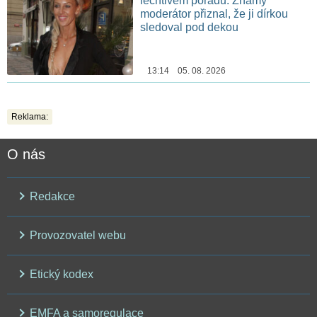
lechtivém pořadu. Známý
moderátor přiznal, že ji dírkou
sledoval pod dekou
13:14 05. 08. 2026
Reklama:
O nás
Redakce
Provozovatel webu
Etický kodex
EMFA a samoregulace