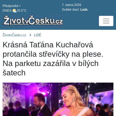
7. srpna 2026
Předpověd >
Svátek slaví:
Lada
DNES:
25.5°C
ŽivotvČesku.cz
LIDÉ
Krásná Taťána Kuchařová
protančila střevíčky na plese.
Na parketu zazářila v bílých
šatech