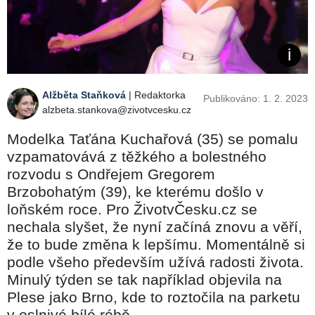
Alžběta Staňková
| Redaktorka
Publikováno: 1. 2. 2023
alzbeta.stankova@zivotvcesku.cz
Modelka Taťána Kuchařová (35) se pomalu
vzpamatovává z těžkého a bolestného
rozvodu s Ondřejem Gregorem
Brzobohatým (39), ke kterému došlo v
loňském roce. Pro ŽivotvČesku.cz se
nechala slyšet, že nyní začíná znovu a věří,
že to bude změna k lepšímu. Momentálně si
podle všeho především užívá radosti života.
Minulý týden se tak například objevila na
Plese jako Brno, kde to roztočila na parketu
v oslnivé bílé róbě.