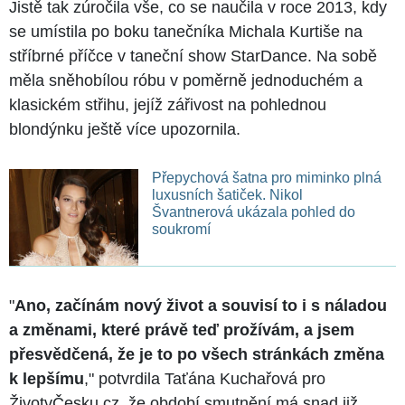
Jistě tak zúročila vše, co se naučila v roce 2013, kdy
se umístila po boku tanečníka Michala Kurtiše na
stříbrné příčce v taneční show StarDance. Na sobě
měla sněhobílou róbu v poměrně jednoduchém a
klasickém střihu, jejíž zářivost na pohlednou
blondýnku ještě více upozornila.
Přepychová šatna pro miminko plná
luxusních šatiček. Nikol
Švantnerová ukázala pohled do
soukromí
"
Ano, začínám nový život a souvisí to i s náladou
a změnami, které právě teď prožívám, a jsem
přesvědčená, že je to po všech stránkách změna
k lepšímu
," potvrdila Taťána Kuchařová pro
ŽivotvČesku.cz, že období smutnění má snad již