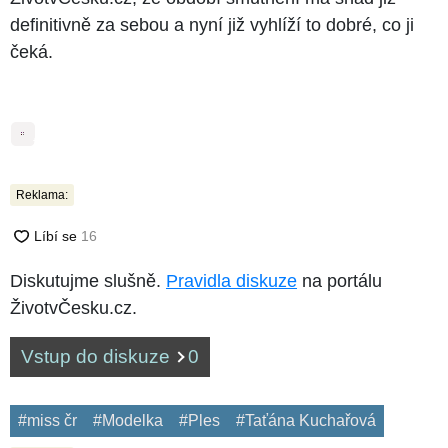
definitivně za sebou a nyní již vyhlíží to dobré, co ji
čeká.
4
fotografie
Reklama:
Diskutujme slušně.
Pravidla diskuze
na portálu
ŽivotvČesku.cz.
Vstup do diskuze
0
#miss čr
#Modelka
#Ples
#Taťána Kuchařová