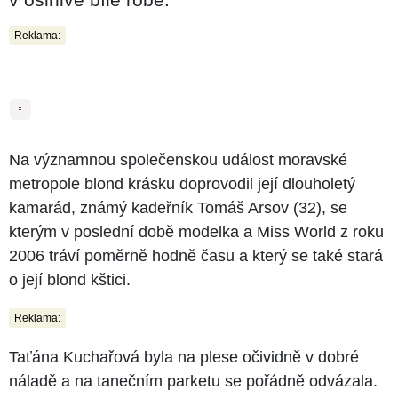
Reklama:
4
fotografie
Na významnou společenskou událost moravské
metropole blond krásku doprovodil její dlouholetý
kamarád, známý kadeřník Tomáš Arsov (32), se
kterým v poslední době modelka a Miss World z roku
2006 tráví poměrně hodně času a který se také stará
o její blond kštici.
Reklama:
Taťána Kuchařová byla na plese očividně v dobré
náladě a na tanečním parketu se pořádně odvázala.