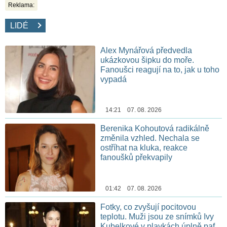
Reklama:
LIDÉ
Alex Mynářová předvedla
ukázkovou šipku do moře.
Fanoušci reagují na to, jak u toho
vypadá
14:21 07. 08. 2026
Berenika Kohoutová radikálně
změnila vzhled. Nechala se
ostříhat na kluka, reakce
fanoušků překvapily
01:42 07. 08. 2026
Fotky, co zvyšují pocitovou
teplotu. Muži jsou ze snímků Ivy
Kubelkové v plavkách úplně paf