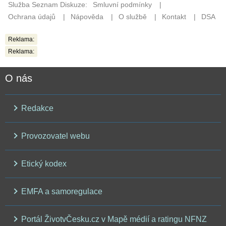
Reklama:
Reklama:
O nás
Redakce
Provozovatel webu
Etický kodex
EMFA a samoregulace
Portál ŽivotvČesku.cz v Mapě médií a ratingu NFNZ