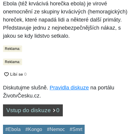
Ebola (též krvácivá horečka ebola) je virové
onemocnění ze skupiny krvácivých (hemoragických)
horeček, které napadá lidi a některé další primáty.
Představuje jednu z nejnebezpečnějších nákaz, s
jakou se kdy lidstvo setkalo.
Reklama:
Reklama:
Diskutujme slušně.
Pravidla diskuze
na portálu
ŽivotvČesku.cz.
Vstup do diskuze
0
#Ebola
#Kongo
#Nemoc
#Smrt