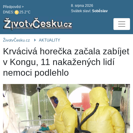
8. srpna 2026
Předpověd >
Svátek slaví:
Soběslav
DNES:
25.2°C
ŽivotvČesku.cz
AKTUALITY
Krvácivá horečka začala zabíjet
v Kongu, 11 nakažených lidí
nemoci podlehlo