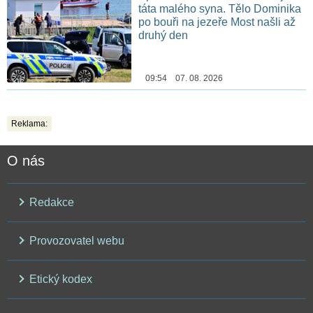
táta malého syna. Tělo Dominika
po bouři na jezeře Most našli až
druhý den
09:54 07. 08. 2026
Reklama:
O nás
Redakce
Provozovatel webu
Etický kodex