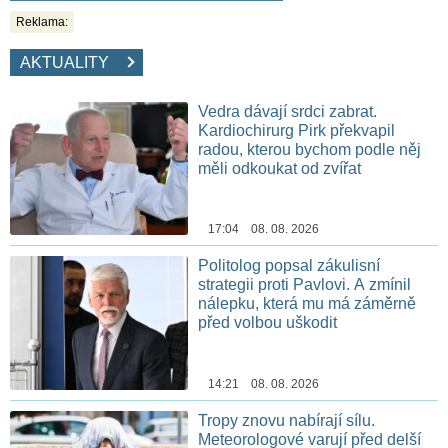
Reklama:
AKTUALITY
Vedra dávají srdci zabrat.
Kardiochirurg Pirk překvapil
radou, kterou bychom podle něj
měli odkoukat od zvířat
17:04 08. 08. 2026
Politolog popsal zákulisní
strategii proti Pavlovi. A zmínil
nálepku, která mu má záměrně
před volbou uškodit
14:21 08. 08. 2026
Tropy znovu nabírají sílu.
Meteorologové varují před delší