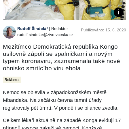
Rudolf Šindelář
| Redaktor
Publikováno: 15. 6. 2020
rudolf.sindelar@zivotvcesku.cz
Mezitímco Demokratická republika Kongo
usilovně zápolí se spalničkami a novým
typem koronaviru, zaznamenala také nové
ohnisko smrtícího viru ebola.
Reklama:
Nemoc se objevila v západokonžském městě
Mbandaka. Na začátku června tamní úřady
registrovaly pět úmrtí. V pondělí se bilance zvedla.
Celkem lékaři aktuálně na západě Konga evidují 17
případů vysoce nakažlivé nemoci. Konžské