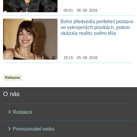
09:01 06. 08. 2026
Boho předvedla perfektní postavu
ve vykrojených plavkách, potom
ukázala realitu svého těla
20:15 05. 08. 2026
Reklama:
O nás
Redakce
Provozovatel webu