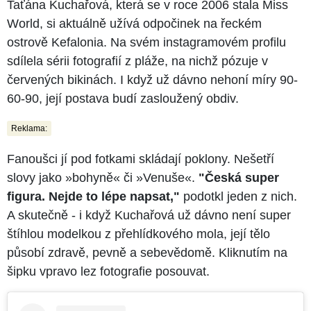
Taťána Kuchařová, která se v roce 2006 stala Miss
World, si aktuálně užívá odpočinek na řeckém
ostrově Kefalonia. Na svém instagramovém profilu
sdílela sérii fotografií z pláže, na nichž pózuje v
červených bikinách. I když už dávno nehoní míry 90-
60-90, její postava budí zasloužený obdiv.
Reklama:
Fanoušci jí pod fotkami skládají poklony. Nešetří
slovy jako »bohyně« či »Venuše«.
"Česká super
figura. Nejde to lépe napsat,"
podotkl jeden z nich.
A skutečně - i když Kuchařová už dávno není super
štíhlou modelkou z přehlídkového mola, její tělo
působí zdravě, pevně a sebevědomě. Kliknutím na
šipku vpravo lez fotografie posouvat.