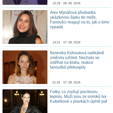
15:29 08. 08. 2026
Alex Mynářová předvedla
ukázkovou šipku do moře.
Fanoušci reagují na to, jak u toho
vypadá
14:21 07. 08. 2026
Berenika Kohoutová radikálně
změnila vzhled. Nechala se
ostříhat na kluka, reakce
fanoušků překvapily
01:42 07. 08. 2026
Fotky, co zvyšují pocitovou
teplotu. Muži jsou ze snímků Ivy
Kubelkové v plavkách úplně paf