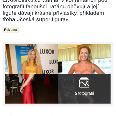
fotografií fanoušci Taťánu opěvují a její
figuře dávají krásné přívlastky, příkladem
třeba »česká super figura«.
Reklama:
5
fotografií