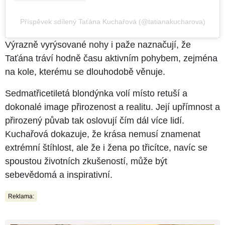
Příspěvek sdílený Taťána Kuchařová (@tatianakucharova)
Výrazně vyrýsované nohy i paže naznačují, že
Taťána tráví hodně času aktivním pohybem, zejména
na kole, kterému se dlouhodobě věnuje.
Sedmatřicetiletá blondýnka volí místo retuší a
dokonalé image přirozenost a realitu. Její upřímnost a
přirozený půvab tak oslovují čím dál více lidí.
Kuchařová dokazuje, že krása nemusí znamenat
extrémní štíhlost, ale že i žena po třicítce, navíc se
spoustou životních zkušeností, může být
sebevědomá a inspirativní.
Reklama: