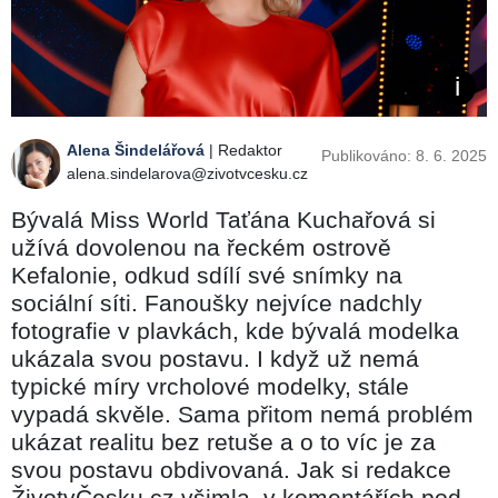
Alena Šindelářová
| Redaktor
Publikováno: 8. 6. 2025
alena.sindelarova@zivotvcesku.cz
Bývalá Miss World Taťána Kuchařová si
užívá dovolenou na řeckém ostrově
Kefalonie, odkud sdílí své snímky na
sociální síti. Fanoušky nejvíce nadchly
fotografie v plavkách, kde bývalá modelka
ukázala svou postavu. I když už nemá
typické míry vrcholové modelky, stále
vypadá skvěle. Sama přitom nemá problém
ukázat realitu bez retuše a o to víc je za
svou postavu obdivovaná. Jak si redakce
ŽivotvČesku.cz všimla, v komentářích pod