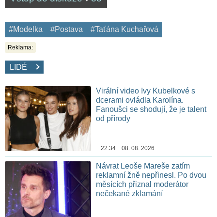
#Modelka
#Postava
#Taťána Kuchařová
Reklama:
LIDÉ
Virální video Ivy Kubelkové s
dcerami ovládla Karolína.
Fanoušci se shodují, že je talent
od přírody
22:34 08. 08. 2026
Návrat Leoše Mareše zatím
reklamní žně nepřinesl. Po dvou
měsících přiznal moderátor
nečekané zklamání