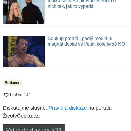
matku Míšu Salákovou: Není to u
nich tak, jak to vypadá
Soukup prohrál, padlý mediální
magnát dostal ve třetím kole tvrdé KO
Reklama:
Diskutujme slušně.
Pravidla diskuze
na portálu
ŽivotvČesku.cz.
Vstup do diskuze
33