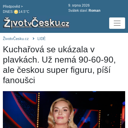
9. srpna 2026
Předpověd >
Svátek slaví:
Roman
DNES:
14.5°C
ŽivotvČesku.cz
LIDÉ
Kuchařová se ukázala v
plavkách. Už nemá 90-60-90,
ale českou super figuru, píší
fanoušci