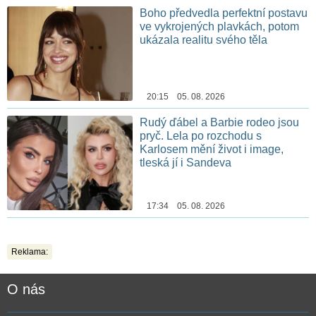
Boho předvedla perfektní postavu
ve vykrojených plavkách, potom
ukázala realitu svého těla
20:15 05. 08. 2026
Rudý ďábel a Barbie rodeo jsou
pryč. Lela po rozchodu s
Karlosem mění život i image,
tleská jí i Sandeva
17:34 05. 08. 2026
Reklama:
O nás