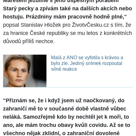
Marešem jezdíme s jeho úspěšným pořadem
Starý pecky a zpívám také na dalších akcích nebo
hostuju. Prázdniny mám pracovně hodně plné,"
popsal Stanislav Hložek pro ŽivotvČesku.cz s tím, že
za hranice České republiky se mu letos z konkrétních
důvodů příliš nechce.
Malá z ANO se vyfotila s krávou a
bylo zle. Jediný snímek rozpoutal
silné reakce
"Přiznám se, že i když jsem už naočkovaný, do
zahraničí mě to v současné době vlastně vůbec
neláká. Samozřejmě kdo by nechtěl jet k moři, to
ano, ale mám trochu obavy kvůli covidu. Až se to
všechno nějak zklidní, o zahraniční dovolené