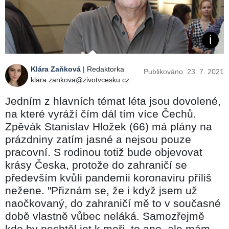
Klára Zaňková
| Redaktorka
Publikováno: 23. 7. 2021
klara.zankova@zivotvcesku.cz
Jedním z hlavních témat léta jsou dovolené,
na které vyráží čím dál tím více Čechů.
Zpěvák Stanislav Hložek (66) má plány na
prázdniny zatím jasné a nejsou pouze
pracovní. S rodinou totiž bude objevovat
krásy Česka, protože do zahraničí se
především kvůli pandemii koronaviru příliš
nežene. "Přiznám se, že i když jsem už
naočkovaný, do zahraničí mě to v současné
době vlastně vůbec neláká. Samozřejmě
kdo by nechtěl jet k moři, to ano, ale mám