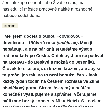
Jen tak zapomenout nebo Život je rváč, má
následující měsíce pracovně nabité a rozhodně
nebude sedět doma.
Reklama:
"Měl jsem docela dlouhou »covidovou«
dovolenou – třičtvrtě roku
(směje se)
. Moc ji
neplánuju, ale na pár dnů si uděláme výlet s
rodinou tady po Česku. Chtěli bychom se podívat
na Moravu - do Beskyd a možná do Jeseníků.
Člověk to sice projíždí křížem krážem, ale aby si
to prošel jen tak, na to není bohužel čas. Jinak
každý týden točím na Českém rozhlase ve Zlíně
písničkový pořad Strom lásky mý a naštěstí
konečně i vystupujeme a zpíváme. Včera jsme
měli moc hezký koncert v Mikulčicích. S Leošem