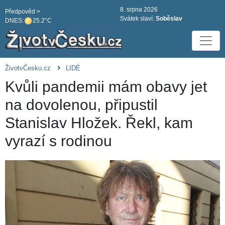
8. srpna 2026
Předpověd >
Svátek slaví:
Soběslav
DNES:
25.2°C
ŽivotvČesku.cz
LIDÉ
Kvůli pandemii mám obavy jet
na dovolenou, připustil
Stanislav Hložek. Řekl, kam
vyrazí s rodinou