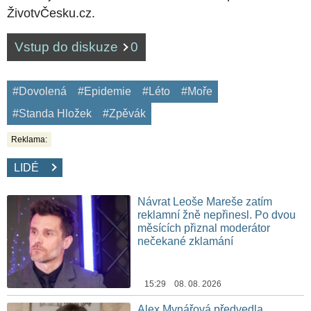
ŽivotvČesku.cz.
Vstup do diskuze
0
#Dovolená
#Epidemie
#Léto
#Moře
#Standa Hložek
#Zpěvák
Reklama:
LIDÉ
Návrat Leoše Mareše zatím
reklamní žně nepřinesl. Po dvou
měsících přiznal moderátor
nečekané zklamání
15:29 08. 08. 2026
Alex Mynářová předvedla