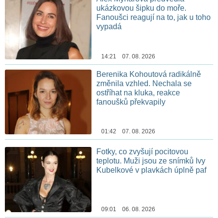
ukázkovou šipku do moře.
Fanoušci reagují na to, jak u toho
vypadá
14:21 07. 08. 2026
Berenika Kohoutová radikálně
změnila vzhled. Nechala se
ostříhat na kluka, reakce
fanoušků překvapily
01:42 07. 08. 2026
Fotky, co zvyšují pocitovou
teplotu. Muži jsou ze snímků Ivy
Kubelkové v plavkách úplně paf
09:01 06. 08. 2026