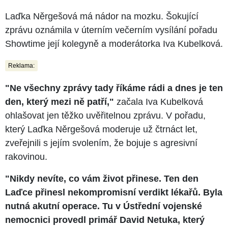
Laďka Něrgešová má nádor na mozku. Šokující
zprávu oznámila v úterním večerním vysílání pořadu
Showtime její kolegyně a moderátorka Iva Kubelková.
Reklama:
"Ne všechny zprávy tady říkáme rádi a dnes je ten
den, který mezi ně patří,"
začala Iva Kubelková
ohlašovat jen těžko uvěřitelnou zprávu. V pořadu,
který Laďka Něrgešová moderuje už čtrnáct let,
zveřejnili s jejím svolením, že bojuje s agresivní
rakovinou.
"Nikdy nevíte, co vám život přinese. Ten den
Laďce přinesl nekompromisní verdikt lékařů. Byla
nutná akutní operace. Tu v Ústřední vojenské
nemocnici provedl primář David Netuka, který