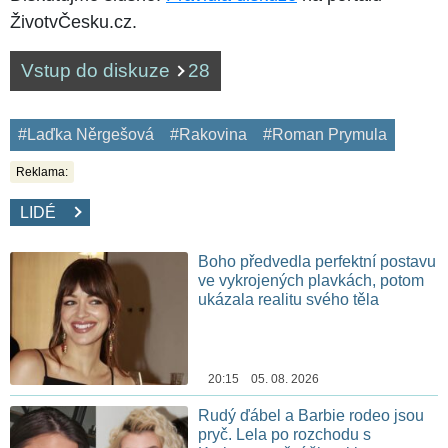
ŽivotvČesku.cz.
Vstup do diskuze
28
#Laďka Něrgešová
#Rakovina
#Roman Prymula
Reklama:
LIDÉ
Boho předvedla perfektní postavu
ve vykrojených plavkách, potom
ukázala realitu svého těla
20:15 05. 08. 2026
Rudý ďábel a Barbie rodeo jsou
pryč. Lela po rozchodu s