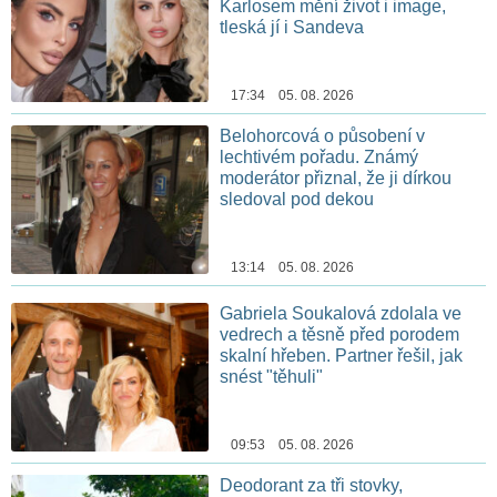
Karlosem mění život i image,
tleská jí i Sandeva
17:34 05. 08. 2026
Belohorcová o působení v
lechtivém pořadu. Známý
moderátor přiznal, že ji dírkou
sledoval pod dekou
13:14 05. 08. 2026
Gabriela Soukalová zdolala ve
vedrech a těsně před porodem
skalní hřeben. Partner řešil, jak
snést "těhuli"
09:53 05. 08. 2026
Deodorant za tři stovky,