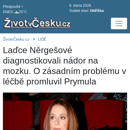
6. srpna 2026
Předpověd >
Svátek slaví:
Oldřiška
DNES:
25°C
ŽivotvČesku.cz
LIDÉ
Laďce Něrgešové
diagnostikovali nádor na
mozku. O zásadním problému v
léčbě promluvil Prymula