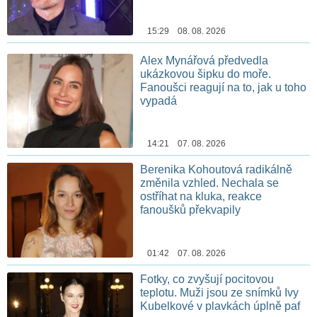
15:29 08. 08. 2026
Alex Mynářová předvedla
ukázkovou šipku do moře.
Fanoušci reagují na to, jak u toho
vypadá
14:21 07. 08. 2026
Berenika Kohoutová radikálně
změnila vzhled. Nechala se
ostříhat na kluka, reakce
fanoušků překvapily
01:42 07. 08. 2026
Fotky, co zvyšují pocitovou
teplotu. Muži jsou ze snímků Ivy
Kubelkové v plavkách úplně paf