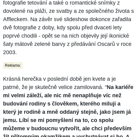
fotografie tetování a také o romantické snímky z
dovolené na pláži, ze svatby a ze společného života s
Affleckem. Na závěr své slideshow dokonce zařadila
dvě fotografie z doby, kdy spolu před dvaceti lety
poprvé chodili - opět se na nich objevily její ikonické
šaty mátově zelené barvy z předávání Oscarů v roce
2003.
Reklama:
Krásná herečka v poslední době jen kvete a je
patrné, že je skutečně velice zamilovaná. "
Na kariéře
mi velmi záleží, ale nic mě nenaplňuje víc než
budování rodiny s člověkem, kterého miluji a
který je rodině a mně oddaný stejně, jako jsem já
jemu. Líbí se mi pomyšlení na to, co spolu
můžeme v budoucnu vytvořit, ale chci především
žít přítomným okamžikem a vychutnávat si ho. A