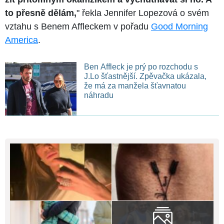
to přesně dělám,
" řekla Jennifer Lopezová o svém
vztahu s Benem Affleckem v pořadu
Good Morning
America
.
Ben Affleck je prý po rozchodu s
J.Lo šťastnější. Zpěvačka ukázala,
že má za manžela šťavnatou
náhradu