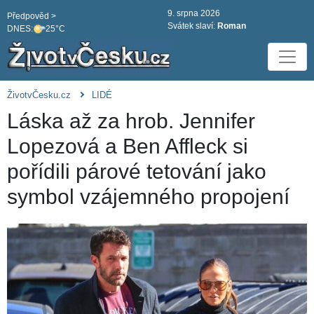
9. srpna 2026
Předpověd >
Svátek slaví:
Roman
DNES:
25°C
ŽivotvČesku.cz
LIDÉ
Láska až za hrob. Jennifer
Lopezová a Ben Affleck si
pořídili párové tetování jako
symbol vzájemného propojení