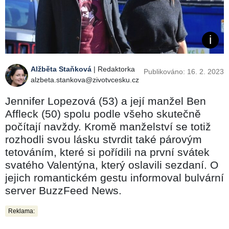
Alžběta Staňková
| Redaktorka
Publikováno: 16. 2. 2023
alzbeta.stankova@zivotvcesku.cz
Jennifer Lopezová (53) a její manžel Ben
Affleck (50) spolu podle všeho skutečně
počítají navždy. Kromě manželství se totiž
rozhodli svou lásku stvrdit také párovým
tetováním, které si pořídili na první svátek
svatého Valentýna, který oslavili sezdaní. O
jejich romantickém gestu informoval bulvární
server BuzzFeed News.
Reklama: