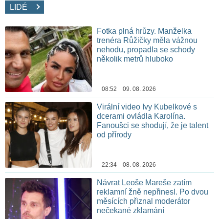
LIDÉ
Fotka plná hrůzy. Manželka
trenéra Růžičky měla vážnou
nehodu, propadla se schody
několik metrů hluboko
08:52 09. 08. 2026
Virální video Ivy Kubelkové s
dcerami ovládla Karolína.
Fanoušci se shodují, že je talent
od přírody
22:34 08. 08. 2026
Návrat Leoše Mareše zatím
reklamní žně nepřinesl. Po dvou
měsících přiznal moderátor
nečekané zklamání