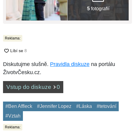
5
fotografií
Reklama:
Diskutujme slušně.
Pravidla diskuze
na portálu
ŽivotvČesku.cz.
Vstup do diskuze
0
#Ben Affleck
#Jennifer Lopez
#Láska
#tetování
#Vztah
Reklama: