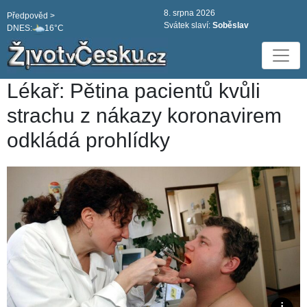
8. srpna 2026
Předpověd >
Svátek slaví:
Soběslav
DNES:
16°C
Lékař: Pětina pacientů kvůli
strachu z nákazy koronavirem
odkládá prohlídky