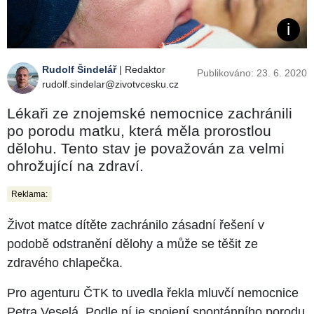
Rudolf Šindelář
| Redaktor
Publikováno: 23. 6. 2020
rudolf.sindelar@zivotvcesku.cz
Lékaři ze znojemské nemocnice zachránili
po porodu matku, která měla prorostlou
dělohu. Tento stav je považován za velmi
ohrožující na zdraví.
Reklama:
Život matce dítěte zachránilo zásadní řešení v
podobě odstranění dělohy a může se těšit ze
zdravého chlapečka.
Pro agenturu ČTK to uvedla řekla mluvčí nemocnice
Petra Veselá. Podle ní je spojení spontánního porodu