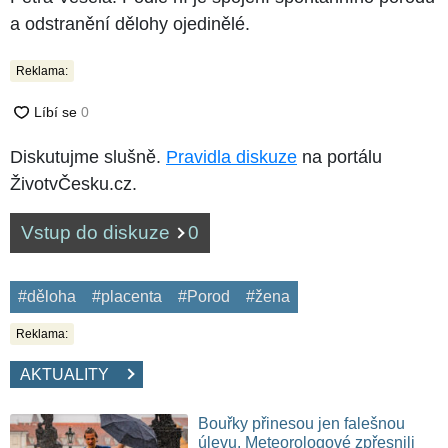
a odstranění dělohy ojedinělé.
Reklama:
Diskutujme slušně.
Pravidla diskuze
na portálu
ŽivotvČesku.cz.
Vstup do diskuze
0
#děloha
#placenta
#Porod
#žena
Reklama:
AKTUALITY
Bouřky přinesou jen falešnou
úlevu. Meteorologové zpřesnili