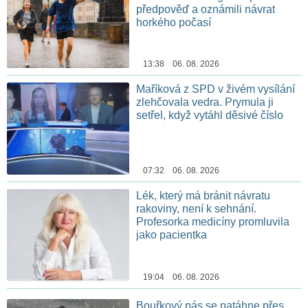
předpověď a oznámili návrat
horkého počasí
13:38 06. 08. 2026
Maříková z SPD v živém vysílání
zlehčovala vedra. Prymula ji
setřel, když vytáhl děsivé číslo
07:32 06. 08. 2026
Lék, který má bránit návratu
rakoviny, není k sehnání.
Profesorka medicíny promluvila
jako pacientka
19:04 06. 08. 2026
Bouřkový pás se natáhne přes