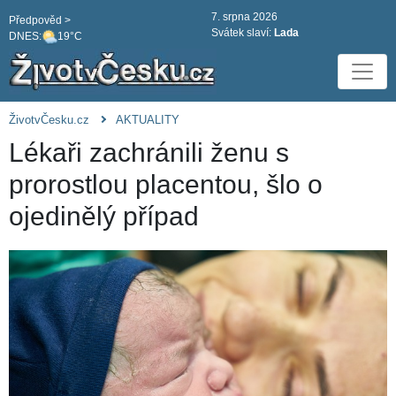
7. srpna 2026
Předpověd >
Svátek slaví:
Lada
DNES:
19°C
ŽivotvČesku.cz
AKTUALITY
Lékaři zachránili ženu s
prorostlou placentou, šlo o
ojedinělý případ