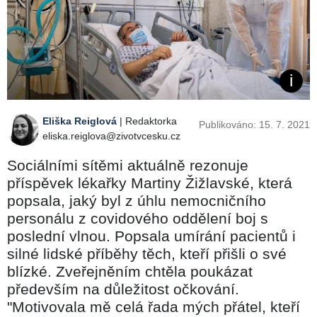
Eliška Reiglová
| Redaktorka
Publikováno: 15. 7. 2021
eliska.reiglova@zivotvcesku.cz
Sociálními sítěmi aktuálně rezonuje
příspěvek lékařky Martiny Žižlavské, která
popsala, jaký byl z úhlu nemocničního
personálu z covidového oddělení boj s
poslední vlnou. Popsala umírání pacientů i
silné lidské příběhy těch, kteří přišli o své
blízké. Zveřejněním chtěla poukázat
především na důležitost očkování.
"Motivovala mě celá řada mých přátel, kteří