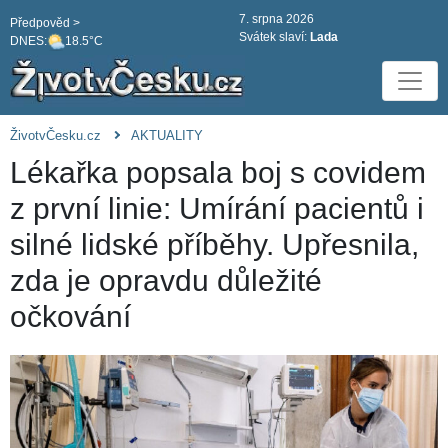
7. srpna 2026
Předpověd >
Svátek slaví:
Lada
DNES:
18.5°C
ŽivotvČesku.cz
AKTUALITY
Lékařka popsala boj s covidem
z první linie: Umírání pacientů i
silné lidské příběhy. Upřesnila,
zda je opravdu důležité
očkování