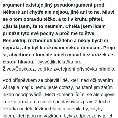
argument existuje jiný pseudoargument proti.
Některé zní chytře ale nejsou, jiné ani to ne. Mluví
se o tom opravdu těžko, a to i v kruhu přátel.
Zjistila jsem, že to neumím. Chtěla jsem lidem
přiblížit tyto své pocity a proč mě to štve.
Respektuji rozhodnutí každého a nikdy bych si
nepřála, aby byl k očkování někdo donucen. Přeju
si, abychom o tom ale uměli mluvit bez urážek a s
čistou hlavou,
" vysvětlila lékařka pro
ŽivotvČesku.cz, co ji ke zveřejnění příspěvku přimělo.
Pod příspěvkem se objevili lidé, kteří nad očkováním
váhají a mají k němu ještě dotazy, na které jim zatím
nikdo neodpověděl. Mezi komentujícími se ale objevili
i dezinformátoři a šiřitelé poplašných zpráv. Z těch si
lékařka nedělá těžkou hlavu a ocenila by, kdyby
lidem, kteří jsou na vážkách, byly zodpovězeny jejich