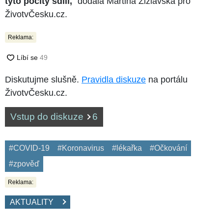
tyto pocity sdílí,
" dodala Martina Žižlavská pro
ŽivotvČesku.cz.
Reklama:
Diskutujme slušně.
Pravidla diskuze
na portálu
ŽivotvČesku.cz.
Vstup do diskuze
6
#COVID-19
#Koronavirus
#lékařka
#Očkování
#zpověď
Reklama:
AKTUALITY