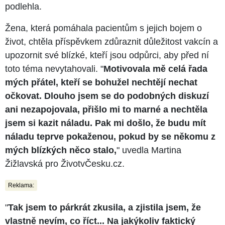
podlehla.
Žena, která pomáhala pacientům s jejich bojem o
život, chtěla příspěvkem zdůraznit důležitost vakcín a
upozornit své blízké, kteří jsou odpůrci, aby před ní
toto téma nevytahovali. "
Motivovala mě celá řada
mých přátel, kteří se bohužel nechtějí nechat
očkovat. Dlouho jsem se do podobných diskuzí
ani nezapojovala, přišlo mi to marné a nechtěla
jsem si kazit náladu. Pak mi došlo, že budu mít
náladu teprve pokaženou, pokud by se někomu z
mých blízkých něco stalo,
" uvedla Martina
Žižlavská pro ŽivotvČesku.cz.
Reklama:
"
Tak jsem to párkrát zkusila, a zjistila jsem, že
vlastně nevím, co říct... Na jakýkoliv faktický