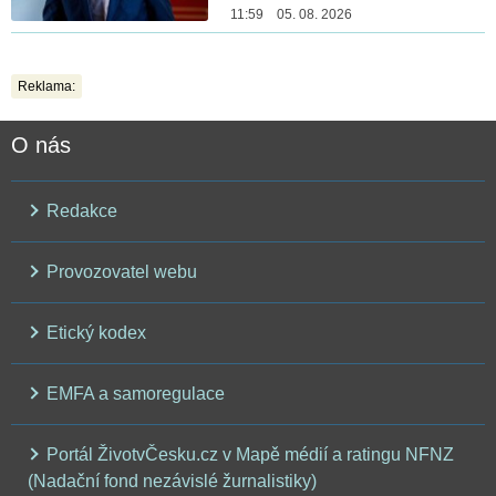
11:59 05. 08. 2026
Reklama:
O nás
Redakce
Provozovatel webu
Etický kodex
EMFA a samoregulace
Portál ŽivotvČesku.cz v Mapě médií a ratingu NFNZ
(Nadační fond nezávislé žurnalistiky)