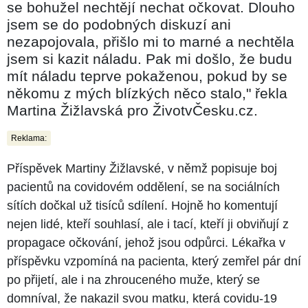
se bohužel nechtějí nechat očkovat. Dlouho
jsem se do podobných diskuzí ani
nezapojovala, přišlo mi to marné a nechtěla
jsem si kazit náladu. Pak mi došlo, že budu
mít náladu teprve pokaženou, pokud by se
někomu z mých blízkých něco stalo," řekla
Martina Žižlavská pro ŽivotvČesku.cz.
Reklama:
Příspěvek Martiny Žižlavské, v němž popisuje boj
pacientů na covidovém oddělení, se na sociálních
sítích dočkal už tisíců sdílení. Hojně ho komentují
nejen lidé, kteří souhlasí, ale i tací, kteří ji obviňují z
propagace očkování, jehož jsou odpůrci. Lékařka v
příspěvku vzpomíná na pacienta, který zemřel pár dní
po přijetí, ale i na zhrouceného muže, který se
domníval, že nakazil svou matku, která covidu-19