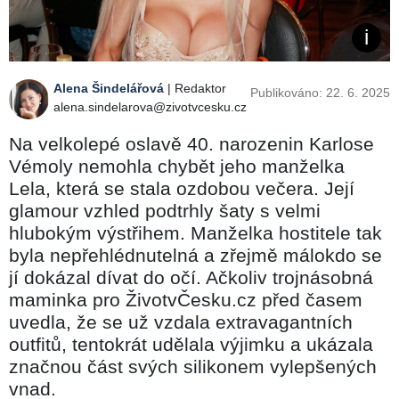
Alena Šindelářová
| Redaktor
Publikováno: 22. 6. 2025
alena.sindelarova@zivotvcesku.cz
Na velkolepé oslavě 40. narozenin Karlose
Vémoly nemohla chybět jeho manželka
Lela, která se stala ozdobou večera. Její
glamour vzhled podtrhly šaty s velmi
hlubokým výstřihem. Manželka hostitele tak
byla nepřehlédnutelná a zřejmě málokdo se
jí dokázal dívat do očí. Ačkoliv trojnásobná
maminka pro ŽivotvČesku.cz před časem
uvedla, že se už vzdala extravagantních
outfitů, tentokrát udělala výjimku a ukázala
značnou část svých silikonem vylepšených
vnad.