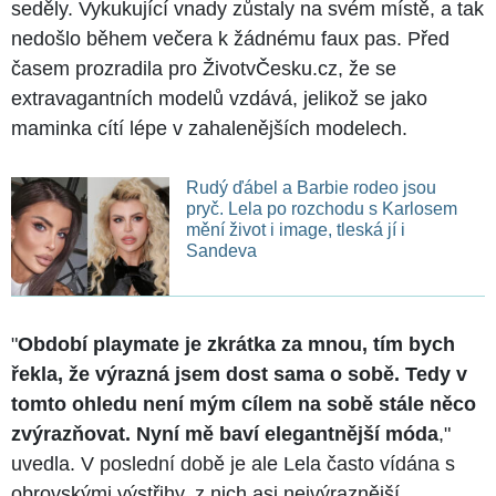
seděly. Vykukující vnady zůstaly na svém místě, a tak
nedošlo během večera k žádnému faux pas. Před
časem prozradila pro ŽivotvČesku.cz, že se
extravagantních modelů vzdává, jelikož se jako
maminka cítí lépe v zahalenějších modelech.
Rudý ďábel a Barbie rodeo jsou
pryč. Lela po rozchodu s Karlosem
mění život i image, tleská jí i
Sandeva
"
Období playmate je zkrátka za mnou, tím bych
řekla, že výrazná jsem dost sama o sobě. Tedy v
tomto ohledu není mým cílem na sobě stále něco
zvýrazňovat. Nyní mě baví elegantnější móda
,"
uvedla. V poslední době je ale Lela často vídána s
obrovskými výstřihy, z nich asi nejvýraznější