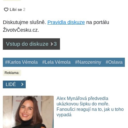
Diskutujme slušně.
Pravidla diskuze
na portálu
ŽivotvČesku.cz.
Vstup do diskuze
3
#Karlos Vémola
#Lela Vémola
#Narozeniny
#Oslava
Reklama:
LIDÉ
Alex Mynářová předvedla
ukázkovou šipku do moře.
Fanoušci reagují na to, jak u toho
vypadá