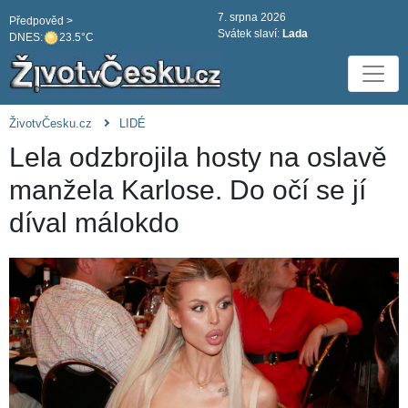
7. srpna 2026
Předpověd >
Svátek slaví:
Lada
DNES:
23.5°C
ŽivotvČesku.cz
LIDÉ
Lela odzbrojila hosty na oslavě
manžela Karlose. Do očí se jí
díval málokdo