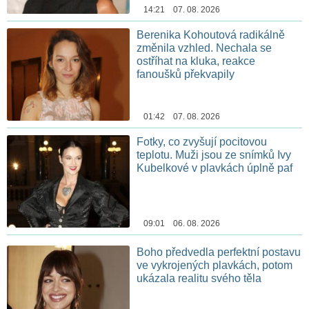
14:21 07. 08. 2026
Berenika Kohoutová radikálně
změnila vzhled. Nechala se
ostříhat na kluka, reakce
fanoušků překvapily
01:42 07. 08. 2026
Fotky, co zvyšují pocitovou
teplotu. Muži jsou ze snímků Ivy
Kubelkové v plavkách úplně paf
09:01 06. 08. 2026
Boho předvedla perfektní postavu
ve vykrojených plavkách, potom
ukázala realitu svého těla