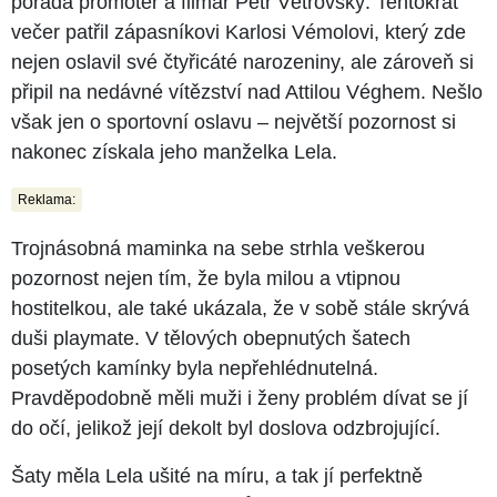
pořádá promotér a filmař Petr Větrovský. Tentokrát
večer patřil zápasníkovi Karlosi Vémolovi, který zde
nejen oslavil své čtyřicáté narozeniny, ale zároveň si
připil na nedávné vítězství nad Attilou Véghem. Nešlo
však jen o sportovní oslavu – největší pozornost si
nakonec získala jeho manželka Lela.
Reklama:
Trojnásobná maminka na sebe strhla veškerou
pozornost nejen tím, že byla milou a vtipnou
hostitelkou, ale také ukázala, že v sobě stále skrývá
duši playmate. V tělových obepnutých šatech
posetých kamínky byla nepřehlédnutelná.
Pravděpodobně měli muži i ženy problém dívat se jí
do očí, jelikož její dekolt byl doslova odzbrojující.
Šaty měla Lela ušité na míru, a tak jí perfektně