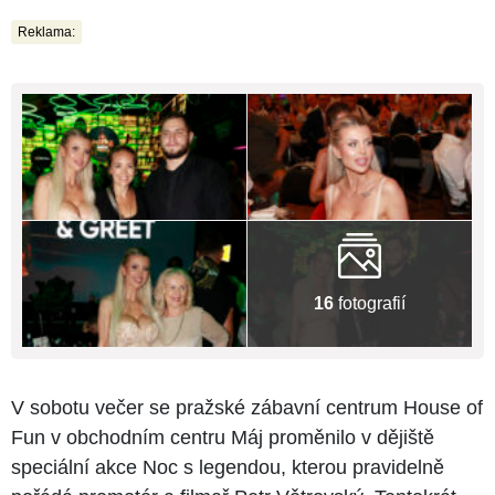
Reklama:
16
fotografií
V sobotu večer se pražské zábavní centrum House of
Fun v obchodním centru Máj proměnilo v dějiště
speciální akce Noc s legendou, kterou pravidelně