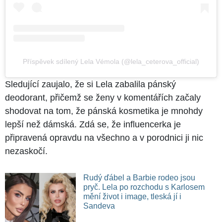
Příspěvek sdílený Lela Vémola (@lela_ceterova_official)
Sledující zaujalo, že si Lela zabalila pánský
deodorant, přičemž se ženy v komentářích začaly
shodovat na tom, že pánská kosmetika je mnohdy
lepší než dámská. Zdá se, že influencerka je
připravená opravdu na všechno a v porodnici ji nic
nezaskočí.
Rudý ďábel a Barbie rodeo jsou
pryč. Lela po rozchodu s Karlosem
mění život i image, tleská jí i
Sandeva