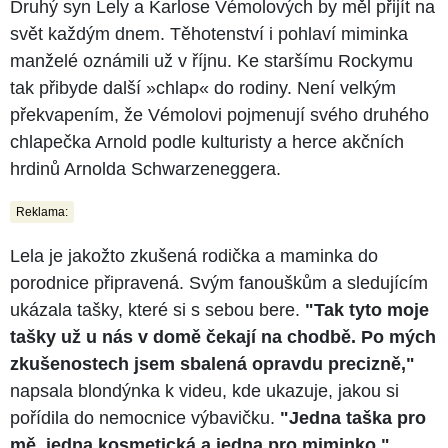
Druhý syn Lely a Karlose Vémolových by měl přijít na
svět každým dnem. Těhotenství i pohlaví miminka
manželé oznámili už v říjnu. Ke staršímu Rockymu
tak přibyde další »chlap« do rodiny. Není velkým
překvapením, že Vémolovi pojmenují svého druhého
chlapečka Arnold podle kulturisty a herce akčních
hrdinů Arnolda Schwarzeneggera.
Reklama:
Lela je jakožto zkušená rodička a maminka do
porodnice připravená. Svým fanouškům a sledujícím
ukázala tašky, které si s sebou bere.
"Tak tyto moje
tašky už u nás v domě čekají na chodbě. Po mých
zkušenostech jsem sbalená opravdu precizně,"
napsala blondýnka k videu, kde ukazuje, jakou si
pořídila do nemocnice výbavičku.
"Jedna taška pro
mě, jedna kosmetická a jedna pro miminko,"