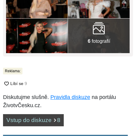
6
fotografií
Reklama:
Diskutujme slušně.
Pravidla diskuze
na portálu
ŽivotvČesku.cz.
Vstup do diskuze
8