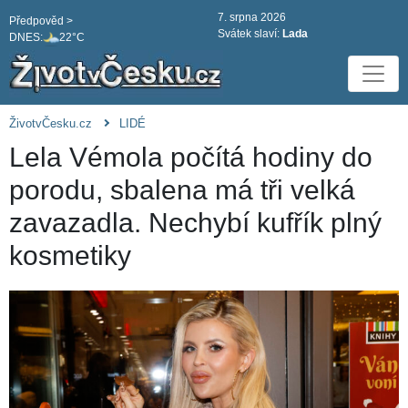
7. srpna 2026
Předpověd >
Svátek slaví:
Lada
DNES:
22°C
ŽivotvČesku.cz
LIDÉ
Lela Vémola počítá hodiny do
porodu, sbalena má tři velká
zavazadla. Nechybí kufřík plný
kosmetiky