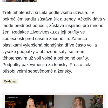
Třetí těhotenství si Lela podle všeho užívala. I v
pokročilém stadiu zůstává šik a trendy. Ačkoliv dává v
módě přednost pohodlí, zůstává inspirací pro mnoho
žen. Redakce ŽivotvČesku.cz její outfity ve
společnosti před časem zhodnotila. Zatímco
plastikami vylepšená blondýnka dříve často volila
vysoké podpatky a obtažené šaty, se třetím
těhotenstvím už volí volné a pohodlné outfity.
Podpatky pak vyměnila za tenisky. Přesto Lela
působí velmi sebevědomě a žensky.
Reklama: