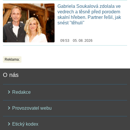
Gabriela Soukalová zdolala ve
vedrech a těsně před porodem
skalní hřeben. Partner řešil, jak
snést "těhuli"
09:53 05. 08. 2026
Reklama:
O nás
Redakce
Provozovatel webu
Etický kodex