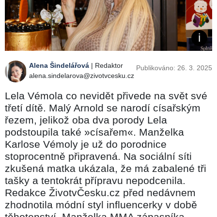
Alena Šindelářová
| Redaktor
Publikováno: 26. 3. 2025
alena.sindelarova@zivotvcesku.cz
Lela Vémola co nevidět přivede na svět své
třetí dítě. Malý Arnold se narodí císařským
řezem, jelikož oba dva porody Lela
podstoupila také »císařem«. Manželka
Karlose Vémoly je už do porodnice
stoprocentně připravená. Na sociální síti
zkušená matka ukázala, že má zabalené tři
tašky a tentokrát přípravu nepodcenila.
Redakce ŽivotvČesku.cz před nedávnem
zhodnotila módní styl influencerky v době
těhotenství. Manželka MMA zápasníka