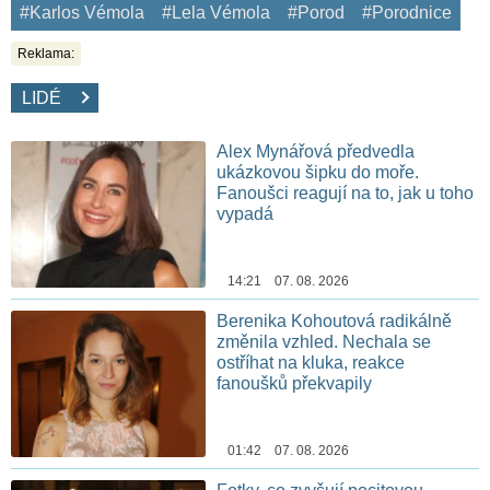
#Karlos Vémola
#Lela Vémola
#Porod
#Porodnice
Reklama:
LIDÉ
Alex Mynářová předvedla
ukázkovou šipku do moře.
Fanoušci reagují na to, jak u toho
vypadá
14:21 07. 08. 2026
Berenika Kohoutová radikálně
změnila vzhled. Nechala se
ostříhat na kluka, reakce
fanoušků překvapily
01:42 07. 08. 2026