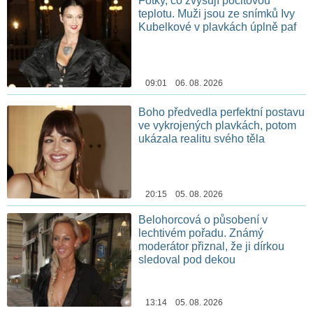
Fotky, co zvyšují pocitovou
teplotu. Muži jsou ze snímků Ivy
Kubelkové v plavkách úplně paf
09:01 06. 08. 2026
Boho předvedla perfektní postavu
ve vykrojených plavkách, potom
ukázala realitu svého těla
20:15 05. 08. 2026
Belohorcová o působení v
lechtivém pořadu. Známý
moderátor přiznal, že ji dírkou
sledoval pod dekou
13:14 05. 08. 2026