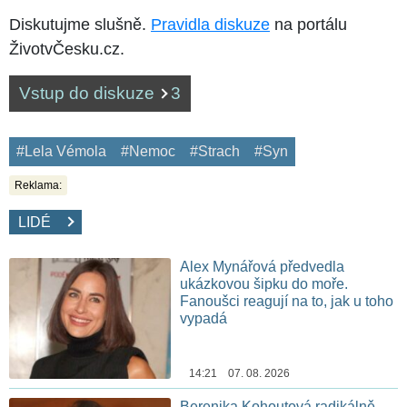
Diskutujme slušně.
Pravidla diskuze
na portálu
ŽivotvČesku.cz.
Vstup do diskuze
3
#Lela Vémola
#Nemoc
#Strach
#Syn
Reklama:
LIDÉ
Alex Mynářová předvedla
ukázkovou šipku do moře.
Fanoušci reagují na to, jak u toho
vypadá
14:21 07. 08. 2026
Berenika Kohoutová radikálně