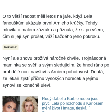
O to větší radost měli letos na jaře, když Lela
fanouškům ukázala první Arnieho krůčky. Tehdy
mluvila o malém zázraku a přiznala, že si po všem,
čím si její syn prošel, váží každého jeho pokroku.
Reklama:
Nyní ale znovu prožívá náročné chvíle. Trojnásobná
maminka se svěřila svým sledujícím, že hned ráno po
probdělé noci navštíví s Arniem pohotovost. Doufá,
že lékaři zjistí příčinu vysokých horeček a jejímu
synovi se konečně uleví.
Rudý ďábel a Barbie rodeo jsou
pryč. Lela po rozchodu s Karlosem
mění život i image, tleská jí i