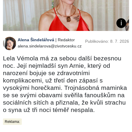
Alena Šindelářová
| Redaktor
Publikováno: 8. 7. 2026
alena.sindelarova@zivotvcesku.cz
Lela Vémola má za sebou další bezesnou
noc. Její nejmladší syn Arnie, který od
narození bojuje se zdravotními
komplikacemi, už třetí den zápasí s
vysokými horečkami. Trojnásobná maminka
se se svými obavami svěřila fanouškům na
sociálních sítích a přiznala, že kvůli strachu
o syna už tři noci téměř nespala.
Reklama: