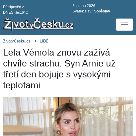
8. srpna 2026
Předpověd >
Svátek slaví:
Soběslav
DNES:
16°C
ŽivotvČesku.cz
LIDÉ
Lela Vémola znovu zažívá
chvíle strachu. Syn Arnie už
třetí den bojuje s vysokými
teplotami