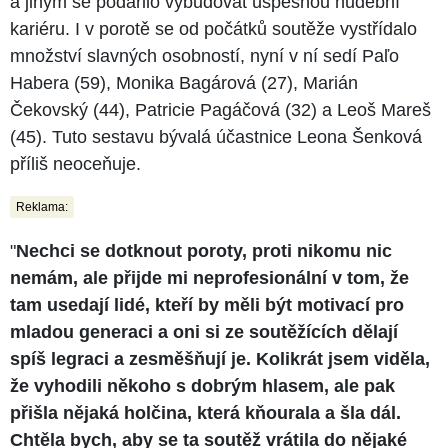
a jiným se podařilo vybudovat úspěšnou hudební
kariéru. I v porotě se od počátků soutěže vystřídalo
množství slavných osobností, nyní v ní sedí Paľo
Habera (59), Monika Bagárová (27), Marián
Čekovský (44), Patricie Pagáčová (32) a Leoš Mareš
(45). Tuto sestavu bývalá účastnice Leona Šenková
příliš neoceňuje.
Reklama:
"
Nechci se dotknout poroty, proti nikomu nic
nemám, ale přijde mi neprofesionální v tom, že
tam usedají lidé, kteří by měli být motivací pro
mladou generaci a oni si ze soutěžících dělají
spíš legraci a zesměšňují je. Kolikrát jsem viděla,
že vyhodili někoho s dobrým hlasem, ale pak
přišla nějaká holčina, která kňourala a šla dál.
Chtěla bych, aby se ta soutěž vrátila do nějaké