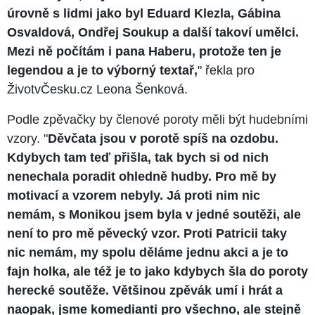
úrovně s lidmi jako byl Eduard Klezla, Gábina
Osvaldová, Ondřej Soukup a další takoví umělci.
Mezi ně počítám i pana Haberu, protože ten je
legendou a je to výborný textař,
" řekla pro
ŽivotvČesku.cz Leona Šenková.
Podle zpěvačky by členové poroty měli být hudebními
vzory. "
Děvčata jsou v porotě spíš na ozdobu.
Kdybych tam teď přišla, tak bych si od nich
nenechala poradit ohledně hudby. Pro mě by
motivací a vzorem nebyly. Já proti nim nic
nemám, s Monikou jsem byla v jedné soutěži, ale
není to pro mě pěvecký vzor. Proti Patricii taky
nic nemám, my spolu děláme jednu akci a je to
fajn holka, ale též je to jako kdybych šla do poroty
herecké soutěže. Většinou zpěvák umí i hrát a
naopak, jsme komedianti pro všechno, ale stejně