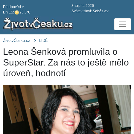
8. srpna 2026
Předpověd >
Svátek slaví:
Soběslav
DNES:
23.5°C
ŽivotvČesku.cz
LIDÉ
Leona Šenková promluvila o
SuperStar. Za nás to ještě mělo
úroveň, hodnotí