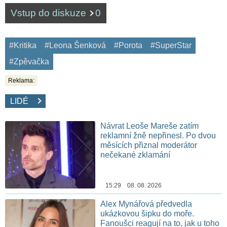
Vstup do diskuze
0
#Kritika
#Leona Šenková
#Porota
#SuperStar
#Zpěvačka
Reklama:
LIDÉ
Návrat Leoše Mareše zatím
reklamní žně nepřinesl. Po dvou
měsících přiznal moderátor
nečekané zklamání
15:29 08. 08. 2026
Alex Mynářová předvedla
ukázkovou šipku do moře.
Fanoušci reagují na to, jak u toho