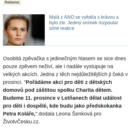
Reklama:
Malá z ANO se vyfotila s krávou a
bylo zle. Jediný snímek rozpoutal
silné reakce
Osobitá zpěvačka s jedinečným hlasem se sice dnes
pouze zpěvem neživí, ale i nadále vystupuje na
velkých akcích. Jedna z těch nejdůležitějších ji čeká v
prosinci. "
Pořádáme akci pro děti z dětských
domovů pod záštitou spolku Charita dětem.
Budeme 11. prosince v Letňanech dělat událost
pro děti i dospělé, kde budu jako předskokanka
Petra Koláře,
" dodala Leona Šenková pro
ŽivotvČesku.cz.