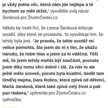
je vždy jedna věc, která nám jde nejlépe a té
bychom se měli držet,
" vysvětlila svůj názor
Šenková pro ŽivotvČesku.cz.
Někdo by mohl říct, že Leona Šenková kritizuje
soutěž, díky které se proslavila. To vysvětluje tím, že
tehdy byla jiná. "
Je pravda, že tahle soutěž mi
velice pomohla. Šla jsem do ní s tím, že ukážu
národu, že mám hlas a jsem za ni vděčná. Těší
mě, že jsem tehdy mohla být součástí, poznala
jsem díky tomu věci dobré i zlé. Za nás to ale
ještě mělo úroveň, porota byla kvalitní. Seděl tam
Ondřej Hejma, Dara Rolins, která zpívá od dětství,
Marta Jandová, která také zpívá celý život a pak
pan Habera,
" upřesnila pro ŽivotvČesku.cz
zpěvačka.