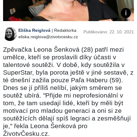
Eliška Reiglová
| Redaktorka
Publikováno: 22. 10. 2021
eliska.reiglova@zivotvcesku.cz
Zpěvačka Leona Šenková (28) patří mezi
umělce, kteří se proslavili díky účasti v
talentové soutěži. V době, kdy soutěžila v
SuperStar, byla porota ještě v jiné sestavě, z
té dnešní zažila pouze Paľa Haberu (59).
Dnes se jí příliš nelíbí, jakým směrem se
soutěž ubírá. "Přijde mi neprofesionální v
tom, že tam usedají lidé, kteří by měli být
motivací pro mladou generaci a oni si ze
soutěžících dělají spíš legraci a zesměšňují
je," řekla Leona Šenková pro
ŽivotvČesku.cz.