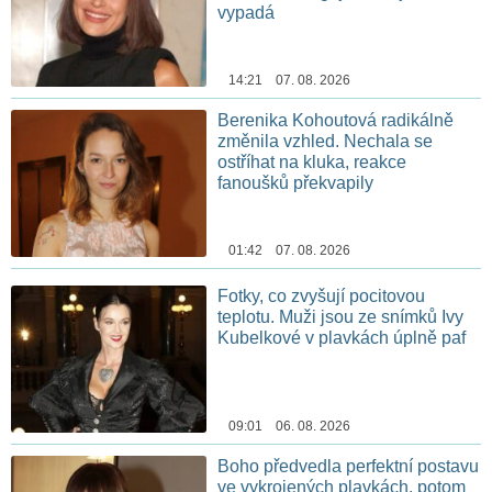
vypadá
14:21 07. 08. 2026
Berenika Kohoutová radikálně
změnila vzhled. Nechala se
ostříhat na kluka, reakce
fanoušků překvapily
01:42 07. 08. 2026
Fotky, co zvyšují pocitovou
teplotu. Muži jsou ze snímků Ivy
Kubelkové v plavkách úplně paf
09:01 06. 08. 2026
Boho předvedla perfektní postavu
ve vykrojených plavkách, potom