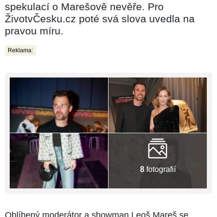
spekulací o Marešově nevěře. Pro
ŽivotvČesku.cz poté svá slova uvedla na
pravou míru.
Reklama:
8
fotografií
Oblíbený moderátor a showman Leoš Mareš se