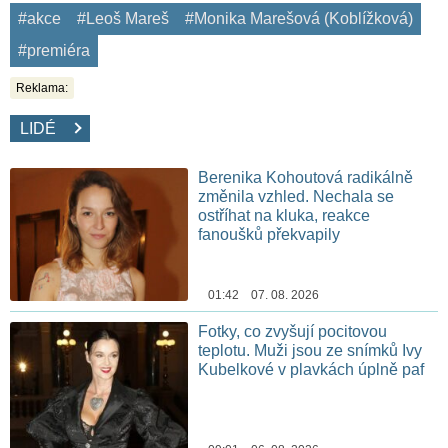
#akce
#Leoš Mareš
#Monika Marešová (Koblížková)
#premiéra
Reklama:
LIDÉ
Berenika Kohoutová radikálně
změnila vzhled. Nechala se
ostříhat na kluka, reakce
fanoušků překvapily
01:42 07. 08. 2026
Fotky, co zvyšují pocitovou
teplotu. Muži jsou ze snímků Ivy
Kubelkové v plavkách úplně paf