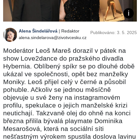
Alena Šindelářová
| Redaktor
Publikováno: 3. 5. 2025
alena.sindelarova@zivotvcesku.cz
Moderátor Leoš Mareš dorazil v pátek na
show Love2dance do pražského divadla
Hybernia. Oblíbený spíkr se po dlouhé době
ukázal ve společnosti, opět bez manželky
Moniky. Leoš přijel celý v černé a působil
pohuble. Ačkoliv se jednou měsíčně
objevuje u své ženy na instagramovém
profilu, spekulace o jejich manželské krizi
neutichají. Takzvaně olej do ohně na konci
března přilila bývalá playmate Dominika
Mesarošová, která na sociální síti
nešťastným výrokem spustila doslova lavinu