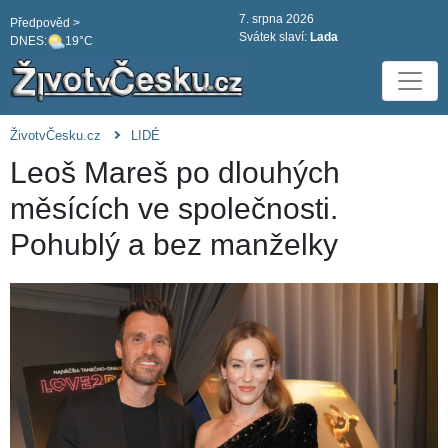
7. srpna 2026
Předpověd >
Svátek slaví:
Lada
DNES:
19°C
ŽivotvČesku.cz
LIDÉ
Leoš Mareš po dlouhých
měsících ve společnosti.
Pohublý a bez manželky