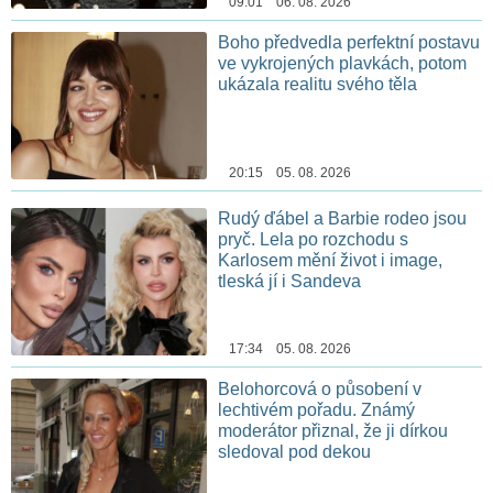
09:01 06. 08. 2026
Boho předvedla perfektní postavu
ve vykrojených plavkách, potom
ukázala realitu svého těla
20:15 05. 08. 2026
Rudý ďábel a Barbie rodeo jsou
pryč. Lela po rozchodu s
Karlosem mění život i image,
tleská jí i Sandeva
17:34 05. 08. 2026
Belohorcová o působení v
lechtivém pořadu. Známý
moderátor přiznal, že ji dírkou
sledoval pod dekou