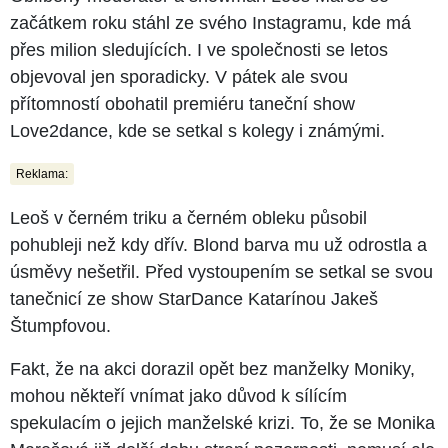
začátkem roku stáhl ze svého Instagramu, kde má
přes milion sledujících. I ve společnosti se letos
objevoval jen sporadicky. V pátek ale svou
přítomností obohatil premiéru taneční show
Love2dance, kde se setkal s kolegy i známými.
Reklama:
Leoš v černém triku a černém obleku působil
pohubleji než kdy dřív. Blond barva mu už odrostla a
úsměvy nešetřil. Před vystoupením se setkal se svou
tanečnicí ze show StarDance Katarínou Jakeš
Štumpfovou.
Fakt, že na akci dorazil opět bez manželky Moniky,
mohou někteří vnímat jako důvod k sílícím
spekulacím o jejich manželské krizi. To, že se Monika