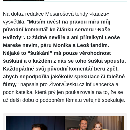
Na dotaz redakce Mesarošová tehdy »kauzu«
vysvětlila. "
Musím uvést na pravou míru můj
původní komentář ke článku serveru “Naše
Hvězdy”. O žádné nevěře a ani přítelkyni Leoše
Mareše nevím, páru Monika a Leoš fandím.
Nějaké to “šuškání” má pouze věrohodnost
šuškání a o každém z nás se toho šušká spoustu.
Každopádně svůj původní komentář beru zpět,
abych nepodpořila jakékoliv spekulace či falešné
fámy,"
napsala pro ŽivotvČesku.cz influencerka a
podnikatelka, která prý jen poukazovala na to, že se
už delší dobu o podobném tématu veřejně spekuluje.