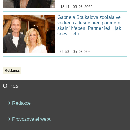
13:14 05. 08. 2026
Gabriela Soukalová zdolala ve
vedrech a těsně před porodem
skalní hřeben. Partner řešil, jak
snést "těhuli"
09:53 05. 08. 2026
Reklama:
O nás
Redakce
Provozovatel webu