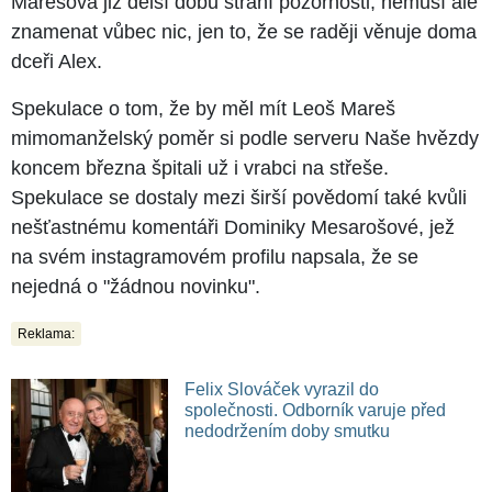
Marešová již delší dobu straní pozornosti, nemusí ale
znamenat vůbec nic, jen to, že se raději věnuje doma
dceři Alex.
Spekulace o tom, že by měl mít Leoš Mareš
mimomanželský poměr si podle serveru Naše hvězdy
koncem března špitali už i vrabci na střeše.
Spekulace se dostaly mezi širší povědomí také kvůli
nešťastnému komentáři Dominiky Mesarošové, jež
na svém instagramovém profilu napsala, že se
nejedná o "žádnou novinku".
Reklama:
Felix Slováček vyrazil do
společnosti. Odborník varuje před
nedodržením doby smutku