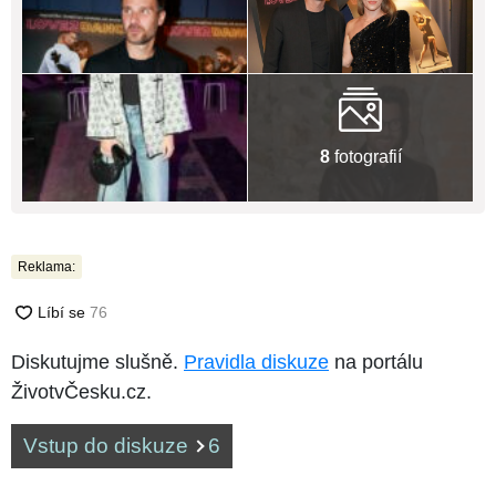
8
fotografií
Reklama:
Diskutujme slušně.
Pravidla diskuze
na portálu
ŽivotvČesku.cz.
Vstup do diskuze
6