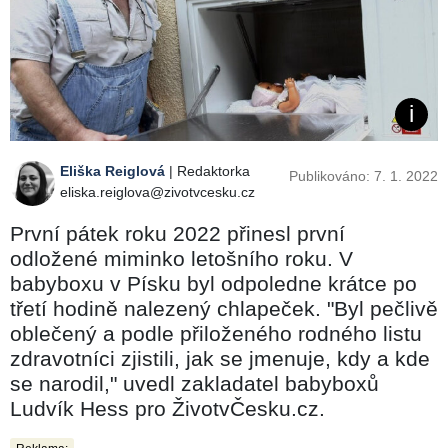
Eliška Reiglová
| Redaktorka
Publikováno: 7. 1. 2022
eliska.reiglova@zivotvcesku.cz
První pátek roku 2022 přinesl první
odložené miminko letošního roku. V
babyboxu v Písku byl odpoledne krátce po
třetí hodině nalezený chlapeček. "Byl pečlivě
oblečený a podle přiloženého rodného listu
zdravotníci zjistili, jak se jmenuje, kdy a kde
se narodil," uvedl zakladatel babyboxů
Ludvík Hess pro ŽivotvČesku.cz.