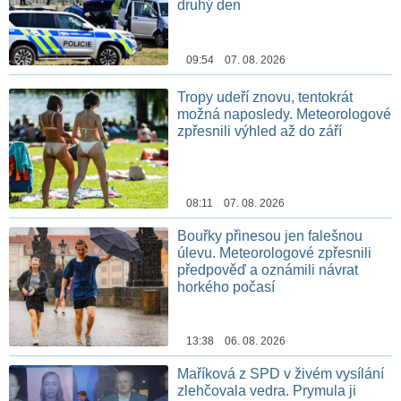
druhý den
09:54 07. 08. 2026
Tropy udeří znovu, tentokrát
možná naposledy. Meteorologové
zpřesnili výhled až do září
08:11 07. 08. 2026
Bouřky přinesou jen falešnou
úlevu. Meteorologové zpřesnili
předpověď a oznámili návrat
horkého počasí
13:38 06. 08. 2026
Maříková z SPD v živém vysílání
zlehčovala vedra. Prymula ji