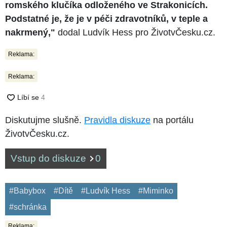
romského klučíka odloženého ve Strakonicích.
Podstatné je, že je v péči zdravotníků, v teple a
nakrmený,"
dodal Ludvík Hess pro ŽivotvČesku.cz.
Reklama:
Reklama:
Diskutujme slušně.
Pravidla diskuze
na portálu
ŽivotvČesku.cz.
Vstup do diskuze
0
#Babybox
#Dítě
#Ludvík Hess
#Miminko
#schránka
Reklama: