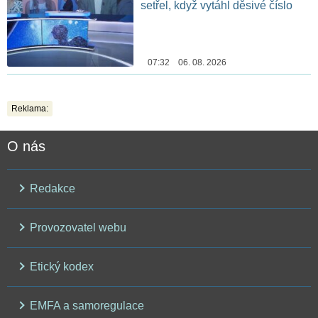
setřel, když vytáhl děsivé číslo
07:32 06. 08. 2026
Reklama:
O nás
Redakce
Provozovatel webu
Etický kodex
EMFA a samoregulace