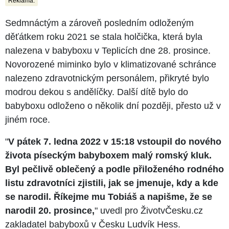
Reklama:
Sedmnáctým a zároveň posledním odloženým
děťátkem roku 2021 se stala holčička, která byla
nalezena v babyboxu v Teplicích dne 28. prosince.
Novorozené miminko bylo v klimatizované schránce
nalezeno zdravotnickým personálem, přikryté bylo
modrou dekou s andělíčky. Další dítě bylo do
babyboxu odloženo o několik dní později, přesto už v
jiném roce.
"
V pátek 7. ledna 2022 v 15:18 vstoupil do nového
života píseckým babyboxem malý romský kluk.
Byl pečlivě oblečený a podle přiloženého rodného
listu zdravotníci zjistili, jak se jmenuje, kdy a kde
se narodil. Říkejme mu Tobiáš a napišme, že se
narodil 20. prosince,
" uvedl pro ŽivotvČesku.cz
zakladatel babyboxů v Česku Ludvík Hess.