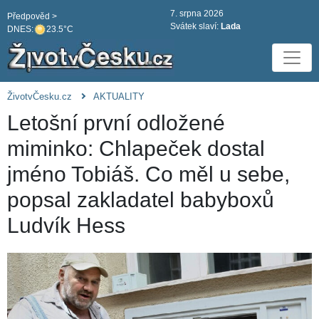
7. srpna 2026
Předpověd >
Svátek slaví:
Lada
DNES:
23.5°C
ŽivotvČesku.cz
AKTUALITY
Letošní první odložené
miminko: Chlapeček dostal
jméno Tobiáš. Co měl u sebe,
popsal zakladatel babyboxů
Ludvík Hess