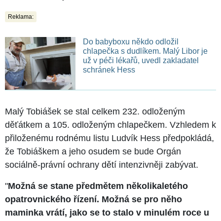
Reklama:
Do babyboxu někdo odložil
chlapečka s dudlíkem. Malý Libor je
už v péči lékařů, uvedl zakladatel
schránek Hess
Malý Tobiášek se stal celkem 232. odloženým
děťátkem a 105. odloženým chlapečkem. Vzhledem k
přiloženému rodnému listu Ludvík Hess předpokládá,
že Tobiáškem a jeho osudem se bude Orgán
sociálně-právní ochrany dětí intenzivněji zabývat.
"
Možná se stane předmětem několikaletého
opatrovnického řízení. Možná se pro něho
maminka vrátí, jako se to stalo v minulém roce u