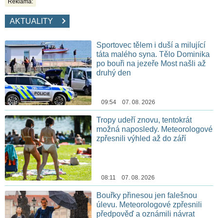
Reklama:
AKTUALITY
Sportovec tělem i duší a milující
táta malého syna. Tělo Dominika
po bouři na jezeře Most našli až
druhý den
09:54 07. 08. 2026
Tropy udeří znovu, tentokrát
možná naposledy. Meteorologové
zpřesnili výhled až do září
08:11 07. 08. 2026
Bouřky přinesou jen falešnou
úlevu. Meteorologové zpřesnili
předpověď a oznámili návrat