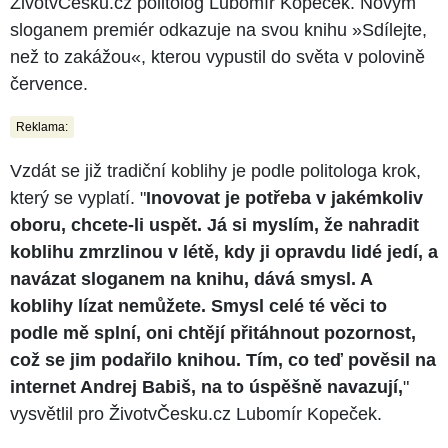
ŽivotvČesku.cz politolog Lubomír Kopeček. Novým
sloganem premiér odkazuje na svou knihu »Sdílejte,
než to zakážou«, kterou vypustil do světa v polovině
července.
Reklama:
Vzdát se již tradiční koblihy je podle politologa krok,
který se vyplatí. "
Inovovat je potřeba v jakémkoliv
oboru, chcete-li uspět. Já si myslím, že nahradit
koblihu zmrzlinou v létě, kdy ji opravdu lidé jedí, a
navázat sloganem na knihu, dává smysl. A
koblihy lízat nemůžete. Smysl celé té věci to
podle mě splní, oni chtějí přitáhnout pozornost,
což se jim podařilo knihou. Tím, co teď pověsil na
internet Andrej Babiš, na to úspěšně navazují,
"
vysvětlil pro ŽivotvČesku.cz Lubomír Kopeček.