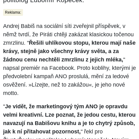
Reklama:
Andrej Babiš na sociální síti zveřejnil příspěvek, v
němž tvrdí, že Piráti chtěji zakázat klasickou točenou
zmrzlinu. "
Řešili uhlíkovou stopu, kterou mají naše
krávy, stejně jako všechny krávy světa, a za
žádnou cenu nechtěli zmrzlinu z jejich mléka,
"
napsal premiér na Facebook. Proto koblihy, kterými je
předvolební kampaň ANO proslulá, mění za ledové
osvěžení. »Lízejte, než to zakážou«, je jeho nové
motto.
"
Je vidět, že marketingový tým ANO je opravdu
velmi kreativní. Lze poznat, že jedou cestu, kterou
navazují na Babišovu knihu a je to chytrý způsob,
jak k ní přitahovat pozornost,
" řekl pro