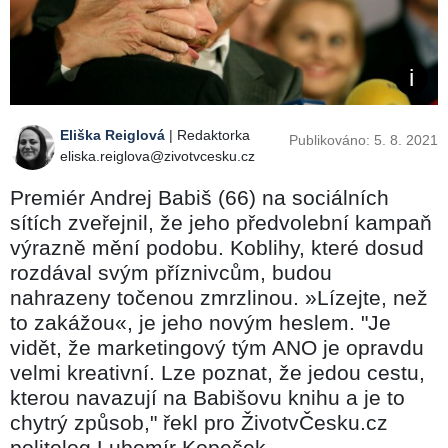
Eliška Reiglová
| Redaktorka
Publikováno: 5. 8. 2021
eliska.reiglova@zivotvcesku.cz
Premiér Andrej Babiš (66) na sociálních
sítích zveřejnil, že jeho předvolební kampaň
výrazně mění podobu. Koblihy, které dosud
rozdával svým příznivcům, budou
nahrazeny točenou zmrzlinou. »Lízejte, než
to zakážou«, je jeho novým heslem. "Je
vidět, že marketingový tým ANO je opravdu
velmi kreativní. Lze poznat, že jedou cestu,
kterou navazují na Babišovu knihu a je to
chytrý způsob," řekl pro ŽivotvČesku.cz
politolog Lubomír Kopeček.