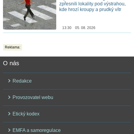
zpřesnili lokality pod výstrahou,
kde hrozí kroupy a prudký vítr
13:30 05. 08. 2026
Reklama:
O nás
Redakce
Provozovatel webu
Etický kodex
EMFA a samoregulace