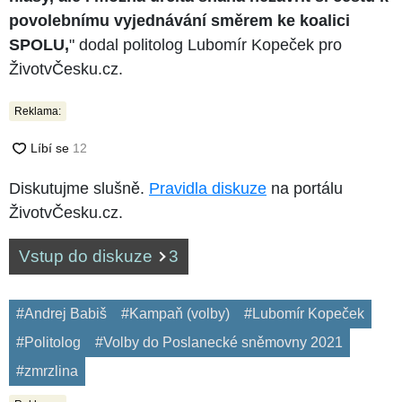
povolebnímu vyjednávání směrem ke koalici
SPOLU,
" dodal politolog Lubomír Kopeček pro
ŽivotvČesku.cz.
Reklama:
Diskutujme slušně.
Pravidla diskuze
na portálu
ŽivotvČesku.cz.
Vstup do diskuze
3
#Andrej Babiš
#Kampaň (volby)
#Lubomír Kopeček
#Politolog
#Volby do Poslanecké sněmovny 2021
#zmrzlina