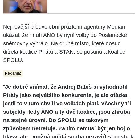
Nejnovější předvolební průzkum agentury Median
ukázal, že hnutí ANO by nyní volby do Poslanecké
sněmovny vyhrálo. Na druhé místo, které dosud
držela koalice Pirátů a STAN, se posunula koalice
SPOLU.
Reklama:
"
Je dobré vnímat, že Andrej Babiš si vyhodnotil
Piráty jako největšího konkurenta, je ale otázka,
jestli to v tuto chvíli ve volbách platí. Všechny tři
subjekty, tedy ANO a ty dvě koalice, jsou zhruba
na stejné úrovni. Do SPOLU se takovým
způsobem netrefuje. Za tím nemusí být jen boj o
hlasy, ale i možná určitá snaha nezavřít si cestu k