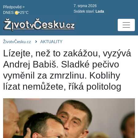
7. srpna 2026
Předpověd >
Svátek slaví:
Lada
DNES:
25°C
ŽivotvČesku.cz
AKTUALITY
Lízejte, než to zakážou, vyzývá
Andrej Babiš. Sladké pečivo
vyměnil za zmrzlinu. Koblihy
lízat nemůžete, říká politolog