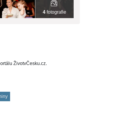
4
fotografie
ortálu ŽivotvČesku.cz.
niny