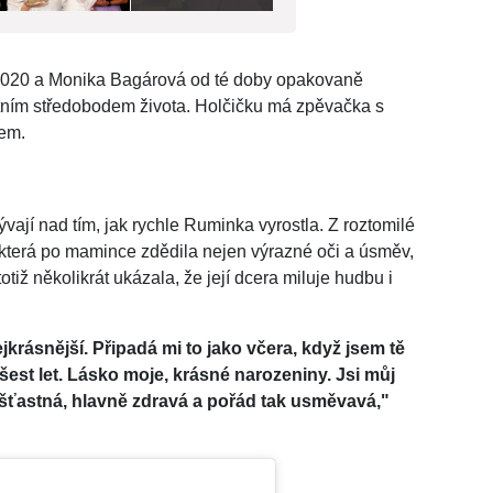
 2020 a Monika Bagárová od té doby opakovaně
utním středobodem života. Holčičku má zpěvačka s
em.
ývají nad tím, jak rychle Ruminka vyrostla. Z roztomilé
která po mamince zdědila nejen výrazné oči a úsměv,
tiž několikrát ukázala, že její dcera miluje hudbu i
krásnější. Připadá mi to jako včera, když jsem tě
 šest let. Lásko moje, krásné narozeniny. Jsi můj
 šťastná, hlavně zdravá a pořád tak usměvavá,"