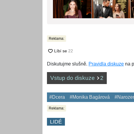
Reklama:
Diskutujme slušně.
Pravidla diskuze
na p
Vstup do diskuze
2
#Dcera
#Monika Bagárová
#Naroze
Reklama:
LIDÉ