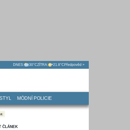
DNES:
30°C
ZÍTRA:
21.8°C
Předpověd >
 STYL
MÓDNÍ POLICIE
a:
T ČLÁNEK