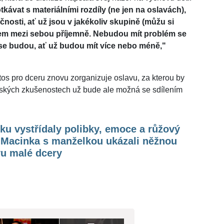
kávat s materiálními rozdíly (ne jen na oslavách),
nosti, ať už jsou v jakékoliv skupině (můžu si
ětem mezi sebou příjemně. Nebudou mít problém se
t se budou, ať už budou mít více nebo méně,"
tos pro dceru znovu zorganizuje oslavu, za kterou by
ňských zkušenostech už bude ale možná se sdílením
iku vystřídaly polibky, emoce a růžový
. Macinka s manželkou ukázali něžnou
vu malé dcery