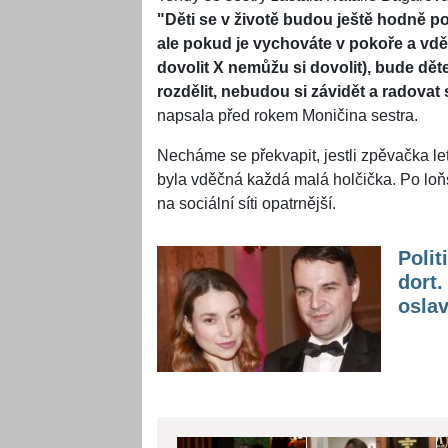
"Děti se v životě budou ještě hodně pot
ale pokud je vychováte v pokoře a vděč
dovolit X nemůžu si dovolit), bude d
rozdělit, nebudou si závidět a radova
napsala před rokem Moničina sestra.
Necháme se překvapit, jestli zpěvačka le
byla vděčná každá malá holčička. Po lo
na sociální síti opatrnější.
Polit
dort
osla