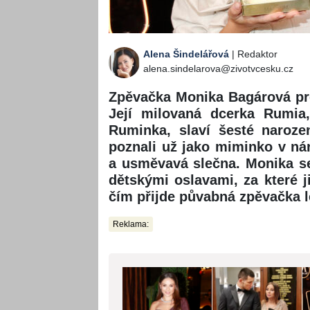
Alena Šindelářová
| Redaktor
alena.sindelarova@zivotvcesku.cz
Zpěvačka Monika Bagárová pro
Její milovaná dcerka Rumia
Ruminka, slaví šesté naroze
poznali už jako miminko v n
a usměvavá slečna. Monika se
dětskými oslavami, za které ji
čím přijde půvabná zpěvačka l
Reklama: