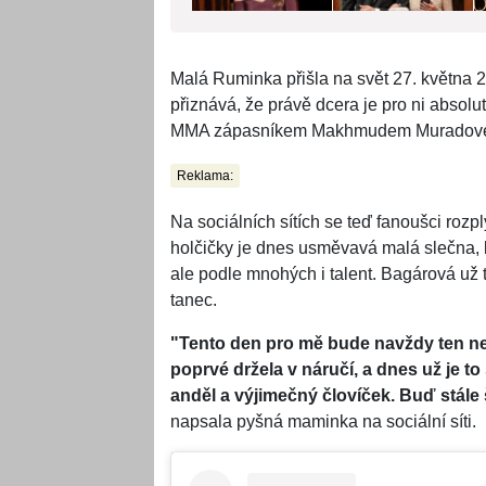
Malá Ruminka přišla na svět 27. května
přiznává, že právě dcera je pro ni absol
MMA zápasníkem Makhmudem Muradov
Reklama:
Na sociálních sítích se teď fanoušci rozpl
holčičky je dnes usměvavá malá slečna, 
ale podle mnohých i talent. Bagárová už to
tanec.
"Tento den pro mě bude navždy ten nej
poprvé držela v náručí, a dnes už je to
anděl a výjimečný človíček. Buď stále
napsala pyšná maminka na sociální síti.