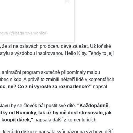
árová (@bagarovamonika)
 že si na oslavách pro dceru dává záležet. Už loňské
ylu s výzdobou inspirovanou Hello Kitty. Tehdy to její
 a animační program skutečně připomínaly malou
bec nikdo. A právě to zmínili někteří lidé v komentářích
c, ne? Co z ní vyroste za rozmazlence?
" napsal
lavu by se člověk bál pustit své dítě.
"Každopádně,
y od Ruminky, tak už by mě dost stresovalo, jak
ž koupit dárek,"
napsala další z komentujících.
, která do diskuze napsala svůj názor na výchovu dětí.