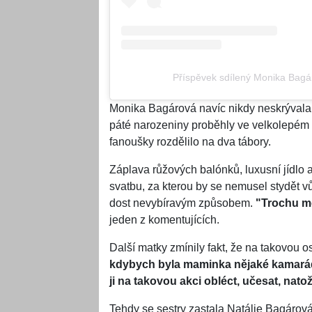
Příspěvek sdílený Monika Bag
Monika Bagárová navíc nikdy neskrývala,
páté narozeniny proběhly ve velkolepém st
fanoušky rozdělilo na dva tábory.
Záplava růžových balónků, luxusní jídlo
svatbu, za kterou by se nemusel stydět vů
dost nevybíravým způsobem.
"Trochu mo
jeden z komentujících.
Další matky zmínily fakt, že na takovou os
kdybych byla maminka nějaké kamarádk
ji na takovou akci obléct, učesat, nato
Tehdy se sestry zastala Natálie Bagárová