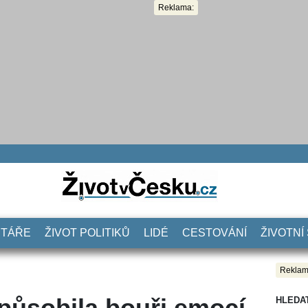
Reklama:
NTÁŘE
ŽIVOT POLITIKŮ
LIDÉ
CESTOVÁNÍ
ŽIVOTNÍ
Reklam
způsobila bouři emocí
HLEDA