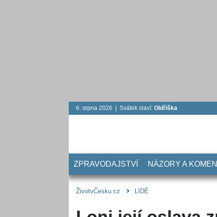
6. srpna 2026 | Svátek slaví:
Oldřiška
ZPRAVODAJSTVÍ
NÁZORY A KOME
ŽivotvČesku.cz
LIDÉ
Loni její oslava 