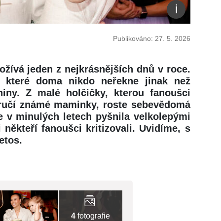
Publikováno: 27. 5. 2026
žívá jeden z nejkrásnějších dnů v roce.
, které doma nikdo neřekne jinak než
niny. Z malé holčičky, kterou fanoušci
áručí známé maminky, roste sebevědomá
 v minulých letech pyšnila velkolepými
 někteří fanoušci kritizovali. Uvidíme, s
etos.
4
fotografie