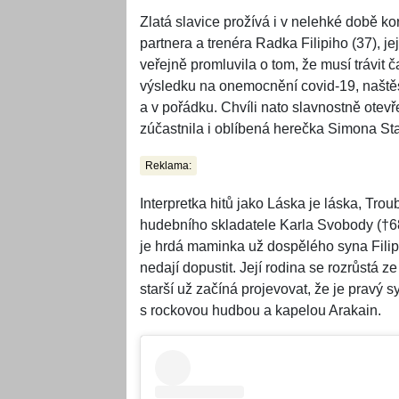
Zlatá slavice prožívá i v nelehké době k
partnera a trenéra Radka Filipiho (37), je
veřejně promluvila o tom, že musí trávit 
výsledku na onemocnění covid-19, naštěs
a v pořádku. Chvíli nato slavnostně otevř
zúčastnila i oblíbená herečka Simona Sta
Reklama:
Interpretka hitů jako Láska je láska, Tr
hudebního skladatele Karla Svobody (†68
je hrdá maminka už dospělého syna Filip
nedají dopustit. Její rodina se rozrůstá z
starší už začíná projevovat, že je pravý 
s rockovou hudbou a kapelou Arakain.