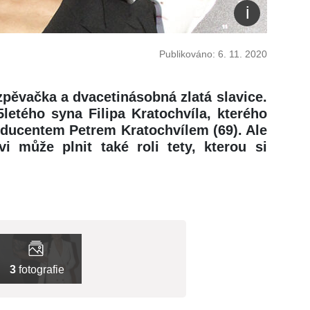
Publikováno: 6. 11. 2020
 zpěvačka a dvacetinásobná zlatá slavice.
etého syna Filipa Kratochvíla, kterého
ducentem Petrem Kratochvílem (69). Ale
vi může plnit také roli tety, kterou si
3
fotografie