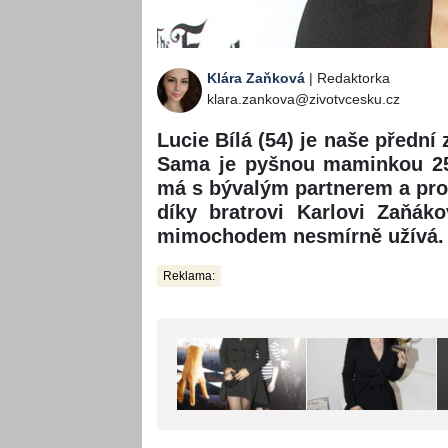
Klára Zaňková
| Redaktorka
klara.zankova@zivotvcesku.cz
Lucie Bílá (54) je naše přední
Sama je pyšnou maminkou 25l
má s bývalým partnerem a pro
díky bratrovi Karlovi Zaňáko
mimochodem nesmírně užívá.
Reklama: