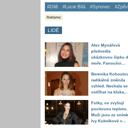
#Dítě
#Lucie Bílá
#Synovec
#Zpěv
Reklama:
LIDÉ
Alex Mynářová
předvedla
ukázkovou šipku 
moře. Fanoušci
reagují na to, jak u
Berenika Kohouto
toho vypadá
radikálně změnila
vzhled. Nechala se
ostříhat na kluka,
reakce fanoušků
Fotky, co zvyšují
překvapily
pocitovou teplotu.
Muži jsou ze sním
Ivy Kubelkové v
plavkách úplně pa