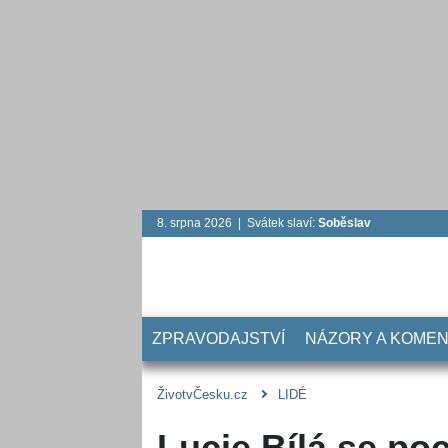
8. srpna 2026 | Svátek slaví:
Soběslav
ZPRAVODAJSTVÍ
NÁZORY A KOME
ŽivotvČesku.cz
LIDÉ
Lucie Bílá se po