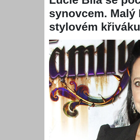
synovcem. Malý K
stylovém křiváku