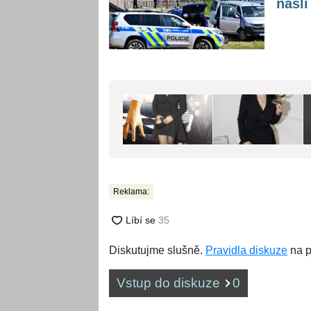
našli
Reklama:
Diskutujme slušně.
Pravidla diskuze
na p
Vstup do diskuze
0