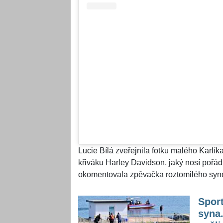
Lucie Bílá zveřejnila fotku malého Karlík
křiváku Harley Davidson, jaký nosí pořád
okomentovala zpěvačka roztomilého synov
Sport
syna.