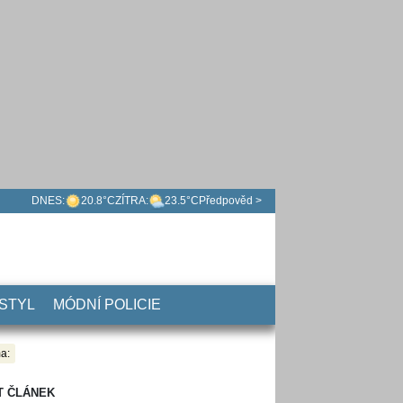
DNES:
20.8°C
ZÍTRA:
23.5°C
Předpověd >
 STYL
MÓDNÍ POLICIE
a:
T ČLÁNEK