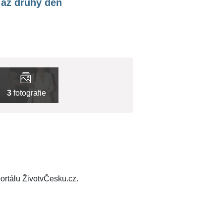
 až druhý den
3
fotografie
ortálu ŽivotvČesku.cz.