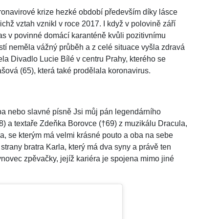
oronavirové krize hezké období především díky lásce
jichž vztah vznikl v roce 2017. I když v polovině září
čas v povinné domácí karanténě kvůli pozitivnímu
tí neměla vážný průběh a z celé situace vyšla zdravá
ela Divadlo Lucie Bílé v centru Prahy, kterého se
šová (65), která také prodělala koronavirus.
ouba nebo slavné písně Jsi můj pán legendárního
) a textaře Zdeňka Borovce (†69) z muzikálu Dracula,
a, se kterým má velmi krásné pouto a oba na sebe
e strany bratra Karla, který má dva syny a právě ten
synovec zpěvačky, jejíž kariéra je spojena mimo jiné