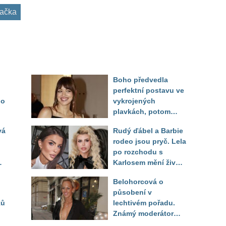
ačka
Boho předvedla
perfektní postavu ve
do
vykrojených
plavkách, potom
ukázala realitu svého
vá
Rudý ďábel a Barbie
těla
rodeo jsou pryč. Lela
po rozchodu s
Karlosem mění život i
image, tleská jí i
Belohorcová o
Sandeva
působení v
ků
lechtivém pořadu.
Známý moderátor
f
přiznal, že ji dírkou