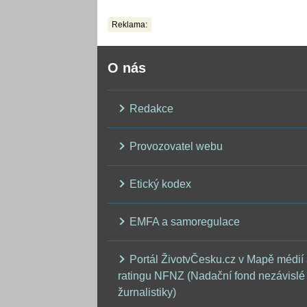
Reklama:
O nás
Redakce
Provozovatel webu
Etický kodex
EMFA a samoregulace
Portál ŽivotvČesku.cz v Mapě médií
ratingu NFNZ (Nadační fond nezávislé
žurnalistiky)