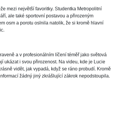
že mezi největší favoritky. Studentka Metropolitní
áří, ale také sportovní postavou a přirozeným
em osm a porotu oslnila natolik, že si kromě hlavní
ic.
aveně a v profesionálním líčení téměř jako světová
jí ukázat i svou přirozenost. Na videu, kde je Lucie
ásně vidět, jak vypadá, když se ráno probudí. Kromě
nformací žádný jiný zkrášlující zákrok nepodstoupila.