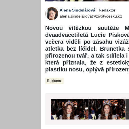
Alena Šindelářová
| Redaktor
alena.sindelarova@zivotvcesku.cz
Novou vítězkou soutěže M
dvaadvacetiletá Lucie Piskov
večera viděli po zásahu vizáž
atletka bez líčidel. Brunetka 
přirozenou tvář, a tak sdílela
která přiznala, že z esteti
plastiku nosu, oplývá přiroz
Reklama: