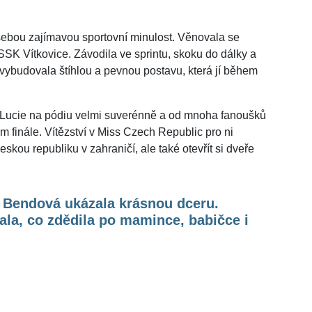
sebou zajímavou sportovní minulost. Věnovala se
 SSK Vítkovice. Závodila ve sprintu, skoku do dálky a
si vybudovala štíhlou a pevnou postavu, která jí během
 Lucie na pódiu velmi suverénně a od mnoha fanoušků
 finále. Vítězství v Miss Czech Republic pro ni
ou republiku v zahraničí, ale také otevřít si dveře
e Bendová ukázala krásnou dceru.
ala, co zdědila po mamince, babičce i