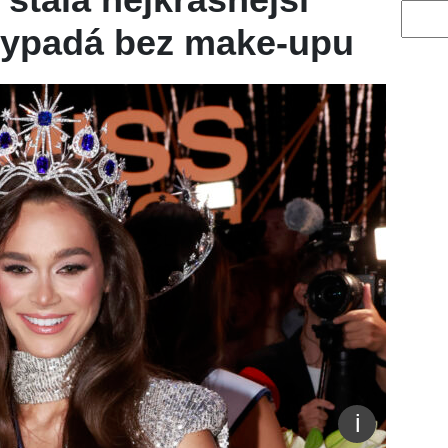
Vyhled
vypadá bez make-upu