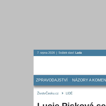
7. srpna 2026 | Svátek slaví:
Lada
ZPRAVODAJSTVÍ
NÁZORY A KOME
ŽivotvČesku.cz
LIDÉ
Lucie Pisková se