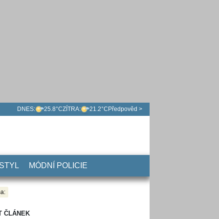
DNES:
25.8°C
ZÍTRA:
21.2°C
Předpověd >
 STYL
MÓDNÍ POLICIE
a:
T ČLÁNEK