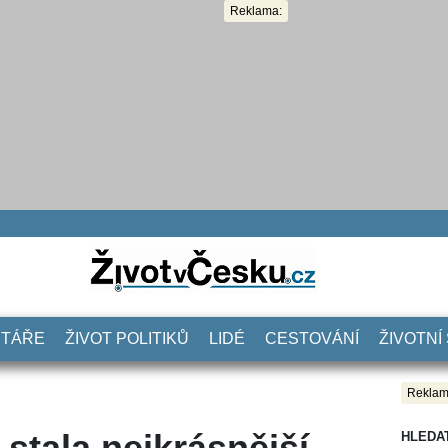
Reklama:
NTÁŘE
ŽIVOT POLITIKŮ
LIDÉ
CESTOVÁNÍ
ŽIVOTNÍ
Reklam
 stala nejkrásnější
HLEDA