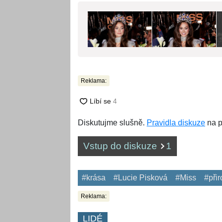
Reklama:
Diskutujme slušně.
Pravidla diskuze
na p
Vstup do diskuze
1
#krása
#Lucie Pisková
#Miss
#při
Reklama:
LIDÉ