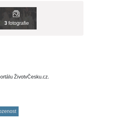
3
fotografie
ortálu ŽivotvČesku.cz.
rozenost