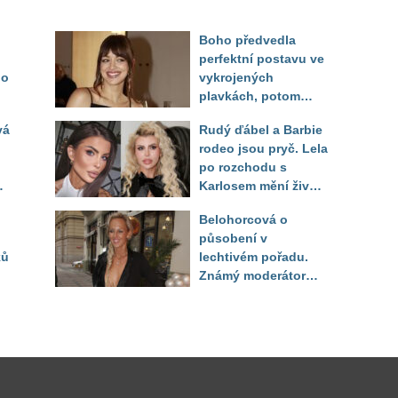
Boho předvedla
perfektní postavu ve
do
vykrojených
plavkách, potom
ukázala realitu svého
vá
Rudý ďábel a Barbie
těla
rodeo jsou pryč. Lela
po rozchodu s
Karlosem mění život i
image, tleská jí i
Belohorcová o
Sandeva
působení v
ků
lechtivém pořadu.
Známý moderátor
f
přiznal, že ji dírkou
sledoval pod dekou