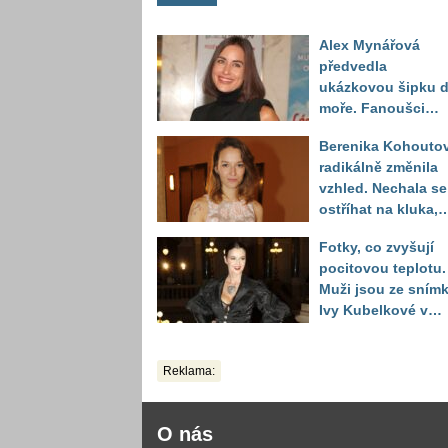
Alex Mynářová
předvedla
ukázkovou šipku 
moře. Fanoušci
reagují na to, jak u
Berenika Kohouto
toho vypadá
radikálně změnila
vzhled. Nechala se
ostříhat na kluka,
reakce fanoušků
Fotky, co zvyšují
překvapily
pocitovou teplotu.
Muži jsou ze sním
Ivy Kubelkové v
plavkách úplně pa
Reklama:
O nás