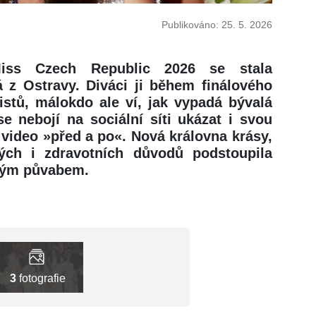
Publikováno: 25. 5. 2026
iss Czech Republic 2026 se stala
á z Ostravy. Diváci ji během finálového
istů, málokdo ale ví, jak vypadá bývalá
se nebojí na sociální síti ukázat i svou
 i video »před a po«. Nová královna krásy,
ckých i zdravotních důvodů podstoupila
eným půvabem.
3
fotografie