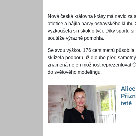
Nová česká královna krásy má navíc za 
atletice a hájila barvy ostravského klubu
vyzkoušela si i skok o tyči. Díky sportu 
soutěže výrazně pomohla.
Se svou výškou 176 centimetrů působila
sklízela podporu už dlouho před samotným
znamená nejen možnost reprezentovat Česk
do světového modelingu.
Alic
Přizn
tetě