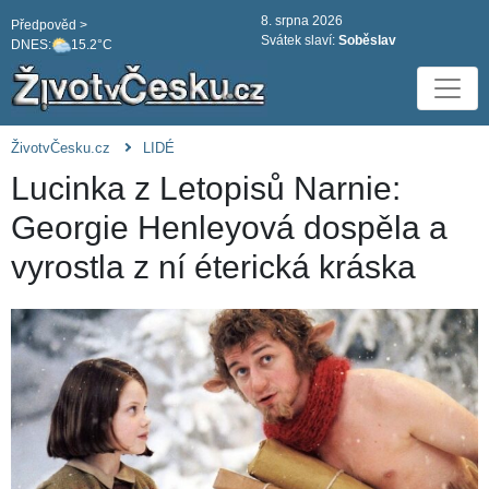
8. srpna 2026
Předpověd >
Svátek slaví:
Soběslav
DNES:
15.2°C
ŽivotvČesku.cz
LIDÉ
Lucinka z Letopisů Narnie:
Georgie Henleyová dospěla a
vyrostla z ní éterická kráska