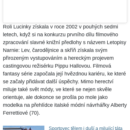
Roli Lucinky získala v roce 2002 v pouhých sedmi
letech, když si na konkurzu prvního dílu filmového
zpracování slavné knižní předlohy s názvem Letopisy
Narnie: Lev, čarodějnice a skříň získala svým
přirozeným vystupováním a hereckým projevem
castingovou režisérku Pippu Hallovou. Filmová
fantasy série započala její hvězdnou kariéru, ke které
se začaly přidávat další úspěchy. Mimo herectví
miluje také svět módy, ve které se nejen skvěle
orientuje, ale dokonce se prošla po mole jako
modelka na přehlídce italské módní návrhářky Alberty
Ferrettiové (70).
Sportovec tělem i duší a milující táta