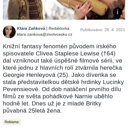
Klára Zaňková
| Redaktorka
Publikováno: 28. 4. 2021
klara.zankova@zivotvcesku.cz
Knižní fantasy fenomén původem irského
spisovatele Clivea Staplese Lewise (†64)
dal vzniknout také úspěšné filmové sérii, ve
které jednu z hlavních rolí ztvárnila herečka
Georgie Henleyová (25). Jako dívenka se
stala představitelkou dětské hrdinky Lucinky
Pevensieové. Od dob natáčení prvního dílu
filmů ze světa pohádkové Narnie uběhlo
hodně let. Dnes už je z mladé Britky
půvabná 25letá žena.
Reklama: