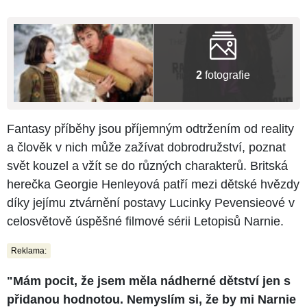
2
fotografie
Fantasy příběhy jsou příjemným odtržením od reality
a člověk v nich může zažívat dobrodružství, poznat
svět kouzel a vžít se do různých charakterů. Britská
herečka Georgie Henleyová patří mezi dětské hvězdy
díky jejímu ztvárnění postavy Lucinky Pevensieové v
celosvětově úspěšné filmové sérii Letopisů Narnie.
Reklama:
"Mám pocit, že jsem měla nádherné dětství jen s
přidanou hodnotou. Nemyslím si, že by mi Narnie