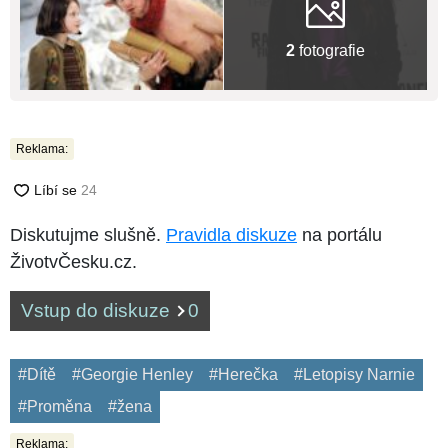
2
fotografie
Reklama:
Diskutujme slušně.
Pravidla diskuze
na portálu
ŽivotvČesku.cz.
Vstup do diskuze
0
#Dítě
#Georgie Henley
#Herečka
#Letopisy Narnie
#Proměna
#žena
Reklama: