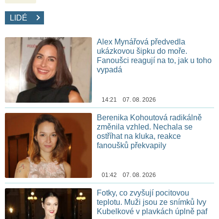
LIDÉ
Alex Mynářová předvedla
ukázkovou šipku do moře.
Fanoušci reagují na to, jak u toho
vypadá
14:21 07. 08. 2026
Berenika Kohoutová radikálně
změnila vzhled. Nechala se
ostříhat na kluka, reakce
fanoušků překvapily
01:42 07. 08. 2026
Fotky, co zvyšují pocitovou
teplotu. Muži jsou ze snímků Ivy
Kubelkové v plavkách úplně paf