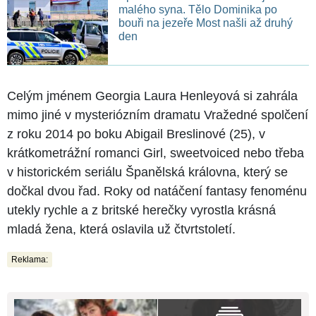
malého syna. Tělo Dominika po
bouři na jezeře Most našli až druhý
den
Celým jménem Georgia Laura Henleyová si zahrála
mimo jiné v mysteriózním dramatu Vražedné spolčení
z roku 2014 po boku Abigail Breslinové (25), v
krátkometrážní romanci Girl, sweetvoiced nebo třeba
v historickém seriálu Španělská královna, který se
dočkal dvou řad. Roky od natáčení fantasy fenoménu
utekly rychle a z britské herečky vyrostla krásná
mladá žena, která oslavila už čtvrtstoletí.
Reklama: