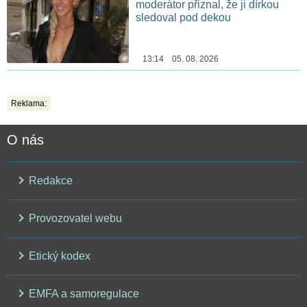
moderátor přiznal, že ji dírkou
sledoval pod dekou
13:14 05. 08. 2026
Reklama:
O nás
Redakce
Provozovatel webu
Etický kodex
EMFA a samoregulace