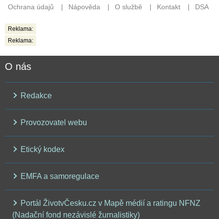
Reklama:
Reklama:
O nás
Redakce
Provozovatel webu
Etický kodex
EMFA a samoregulace
Portál ŽivotvČesku.cz v Mapě médií a ratingu NFNZ
(Nadační fond nezávislé žurnalistiky)