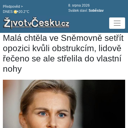
8. srpna 2026
Předpověd >
Svátek slaví:
Soběslav
DNES:
20.2°C
Malá chtěla ve Sněmovně setřít
opozici kvůli obstrukcím, lidově
řečeno se ale střelila do vlastní
nohy