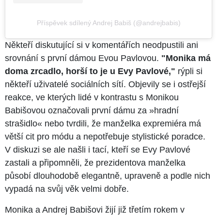
Příspěvek sdílený Andrej Babiš (@andrejbabis)
Někteří diskutující si v komentářích neodpustili ani
srovnání s první dámou Evou Pavlovou.
"Monika má
doma zrcadlo, horší to je u Evy Pavlové,"
rýpli si
někteří uživatelé sociálních sítí. Objevily se i ostřejší
reakce, ve kterých lidé v kontrastu s Monikou
Babišovou označovali první dámu za »hradní
strašidlo« nebo tvrdili, že manželka expremiéra má
větší cit pro módu a nepotřebuje stylistické poradce.
V diskuzi se ale našli i tací, kteří se Evy Pavlové
zastali a připomněli, že prezidentova manželka
působí dlouhodobě elegantně, upraveně a podle nich
vypadá na svůj věk velmi dobře.
Monika a Andrej Babišovi žijí již třetím rokem v