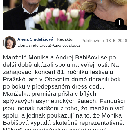
Alena Šindelářová
| Redaktor
Publikováno: 13. 5. 2026
alena.sindelarova@zivotvcesku.cz
Manželé Monika a Andrej Babišovi se po
delší době ukázali spolu na veřejnosti. Na
zahajovací koncert 81. ročníku festivalu
Pražské jaro v Obecním domě dorazili bok
po boku v předepsaném dress codu.
Manželka premiéra přišla v bílých
splývavých asymetrických šatech. Fanoušci
jsou jednak nadšeni z toho, že manžele vidí
spolu, a jednak poukazují na to, že Monika
Babišová vypadá skutečně reprezentativně.
Někteří se neubránili srovnání s první