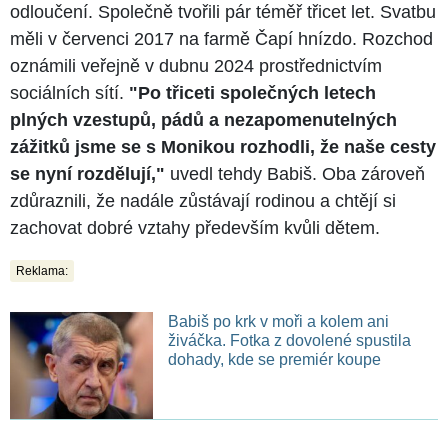
odloučení. Společně tvořili pár téměř třicet let. Svatbu
měli v červenci 2017 na farmě Čapí hnízdo. Rozchod
oznámili veřejně v dubnu 2024 prostřednictvím
sociálních sítí.
"Po třiceti společných letech
plných vzestupů, pádů a nezapomenutelných
zážitků jsme se s Monikou rozhodli, že naše cesty
se nyní rozdělují,"
uvedl tehdy Babiš. Oba zároveň
zdůraznili, že nadále zůstávají rodinou a chtějí si
zachovat dobré vztahy především kvůli dětem.
Reklama:
Babiš po krk v moři a kolem ani
živáčka. Fotka z dovolené spustila
dohady, kde se premiér koupe