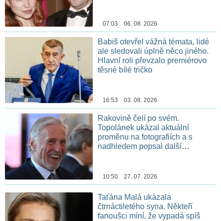
07:03 06. 08. 2026
Babiš otevřel vážná témata, lidé
ale sledovali úplně něco jiného.
Hlavní roli převzalo premiérovo
těsné bílé tričko
16:53 03. 08. 2026
Rakovině čelí po svém.
Topolánek ukázal aktuální
proměnu na fotografiích a s
nadhledem popsal další
chemoterapii
10:50 27. 07. 2026
Taťána Malá ukázala
čtrnáctiletého syna. Někteří
fanoušci míní, že vypadá spíš