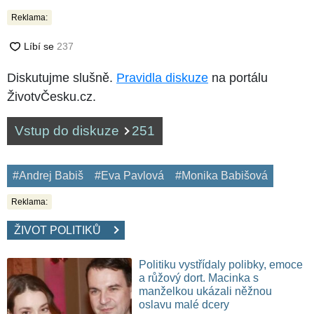
Reklama:
Diskutujme slušně.
Pravidla diskuze
na portálu
ŽivotvČesku.cz.
Vstup do diskuze
251
#Andrej Babiš
#Eva Pavlová
#Monika Babišová
Reklama:
ŽIVOT POLITIKŮ
Politiku vystřídaly polibky, emoce
a růžový dort. Macinka s
manželkou ukázali něžnou
oslavu malé dcery