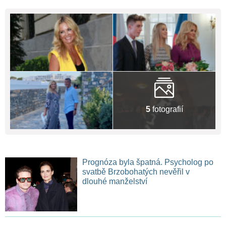
5
fotografií
Prognóza byla špatná. Psycholog po
svatbě Brzobohatých nevěřil v
dlouhé manželství