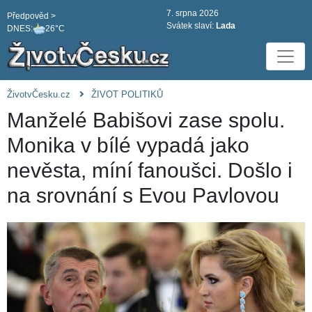
7. srpna 2026
Předpověd >
Svátek slaví:
Lada
DNES:
26°C
ŽivotvČesku.cz
ŽIVOT POLITIKŮ
Manželé Babišovi zase spolu.
Monika v bílé vypadá jako
nevěsta, míní fanoušci. Došlo i
na srovnání s Evou Pavlovou