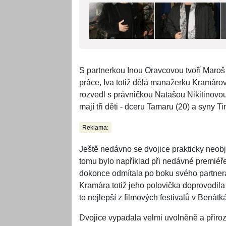
S partnerkou Inou Oravcovou tvoří Maroš K
práce, Iva totiž dělá manažerku Kramáro
rozvedl s právničkou Natašou Nikitinovou 
mají tři děti - dceru Tamaru (20) a syny T
Reklama:
Ještě nedávno se dvojice prakticky neob
tomu bylo například při nedávné premiéř
dokonce odmítala po boku svého partnera 
Kramára totiž jeho polovička doprovodila 
to nejlepší z filmových festivalů v Benát
Dvojice vypadala velmi uvolněně a přiroz