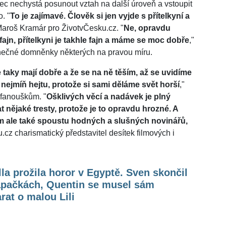
rec nechystá posunout vztah na další úroveň a vstoupit
. "
To je zajímavé. Člověk si jen vyjde s přítelkyní a
Maroš Kramár pro ŽivotvČesku.cz. "
Ne, opravdu
fajn, přítelkyni je takhle fajn a máme se moc dobře
,"
unečné domněnky některých na pravou míru.
taky mají dobře a že se na ně těším, až se uvidíme
o nejmíň hejtu, protože si sami děláme svět horší
,"
 fanouškům. "
Ošklivých věcí a nadávek je plný
t nějaké tresty, protože je to opravdu hrozné. A
ám ale také spoustu hodných a slušných novinářů,
.cz charismatický představitel desítek filmových i
la prožila horor v Egyptě. Sven skončil
apačkách, Quentin se musel sám
rat o malou Lili