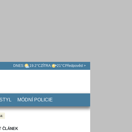
DNES:
19.2°C
ZÍTRA:
21°C
Předpověd >
 STYL
MÓDNÍ POLICIE
a:
T ČLÁNEK