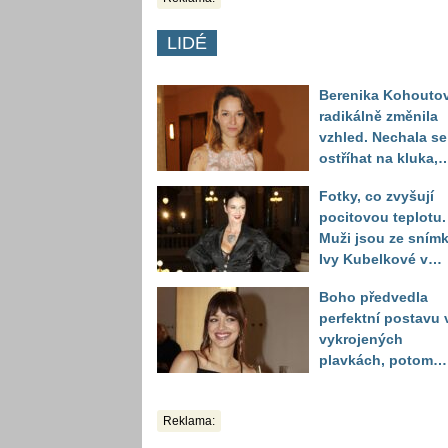
LIDÉ
Berenika Kohouto
radikálně změnila
vzhled. Nechala se
ostříhat na kluka,
reakce fanoušků
Fotky, co zvyšují
překvapily
pocitovou teplotu.
Muži jsou ze sním
Ivy Kubelkové v
plavkách úplně pa
Boho předvedla
perfektní postavu 
vykrojených
plavkách, potom
ukázala realitu sv
těla
Reklama: