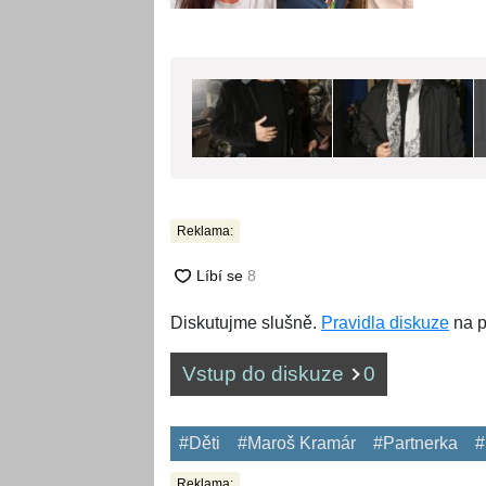
Reklama:
Diskutujme slušně.
Pravidla diskuze
na p
Vstup do diskuze
0
#Děti
#Maroš Kramár
#Partnerka
#
Reklama: