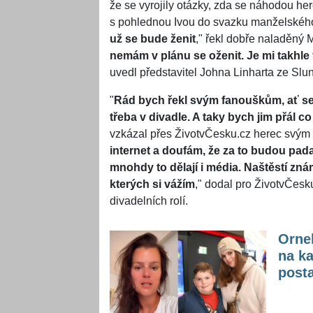
že se vyrojily otázky, zda se náhodou he
s pohlednou Ivou do svazku manželského
už se bude ženit
," řekl dobře naladěný 
nemám v plánu se oženit. Je mi takhle 
uvedl představitel Johna Linharta ze Sl
"
Rád bych řekl svým fanouškům, ať se 
třeba v divadle. A taky bych jim přál c
vzkázal přes ŽivotvČesku.cz herec svým
internet a doufám, že za to budou pada
mnohdy to dělají i média. Naštěstí zn
kterých si vážím
," dodal pro ŽivotvČesku
divadelních rolí.
Ornel
na k
posta