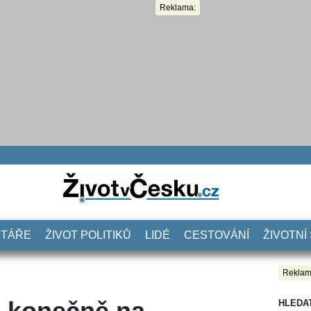
Reklama:
NTÁŘE
ŽIVOT POLITIKŮ
LIDÉ
CESTOVÁNÍ
ŽIVOTNÍ
Reklam
 konečně na
HLEDA