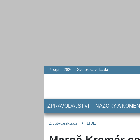
7. srpna 2026 | Svátek slaví:
Lada
ZPRAVODAJSTVÍ
NÁZORY A KOME
ŽivotvČesku.cz
LIDÉ
Maroš Kramár se