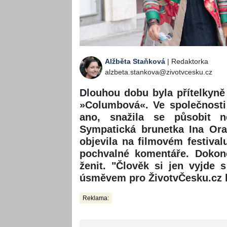
Alžběta Staňková
| Redaktorka
alzbeta.stankova@zivotvcesku.cz
Dlouhou dobu byla přítelkyně
»Columbová«. Ve společnosti
ano, snažila se působit 
Sympatická brunetka Ina Ora
objevila na filmovém festival
pochvalné komentáře. Dokon
ženit. "Člověk si jen vyjde s
úsměvem pro ŽivotvČesku.cz 
Reklama: