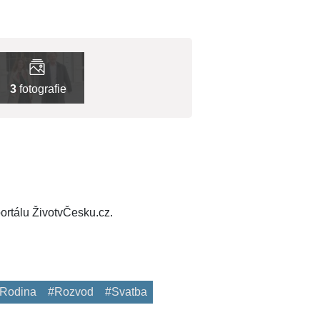
3
fotografie
ortálu ŽivotvČesku.cz.
Rodina
#Rozvod
#Svatba