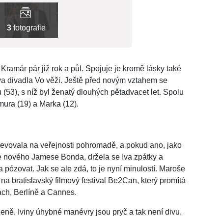
3
fotografie
ramár pár již rok a půl. Spojuje je kromě lásky také
va divadla Vo věži. Ještě před novým vztahem se
(53), s níž byl ženatý dlouhých pětadvacet let. Spolu
imura (19) a Marka (12).
jevovala na veřejnosti pohromadě, a pokud ano, jako
e nového Jamese Bonda, držela se Iva zpátky a
pózovat. Jak se ale zdá, to je nyní minulostí. Maroše
na bratislavský filmový festival Be2Can, který promítá
kách, Berlíně a Cannes.
eně. Iviny úhybné manévry jsou pryč a tak není divu,