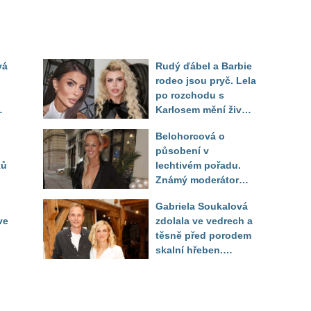
vá
Rudý ďábel a Barbie
rodeo jsou pryč. Lela
po rozchodu s
Karlosem mění život i
image, tleská jí i
Belohorcová o
Sandeva
působení v
ků
lechtivém pořadu.
Známý moderátor
f
přiznal, že ji dírkou
Gabriela Soukalová
sledoval pod dekou
ve
zdolala ve vedrech a
těsně před porodem
skalní hřeben.
ého
Partner řešil, jak
snést "těhuli"