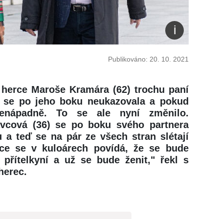
Publikováno: 20. 10. 2021
 herce Maroše Kramára (62) trochu paní
 se po jeho boku neukazovala a pokud
nenápadně. To se ale nyní změnilo.
vcová (36) se po boku svého partnera
u a teď se na pár ze všech stran slétají
ce se v kuloárech povídá, že se bude
 přítelkyní a už se bude ženit," řekl s
herec.