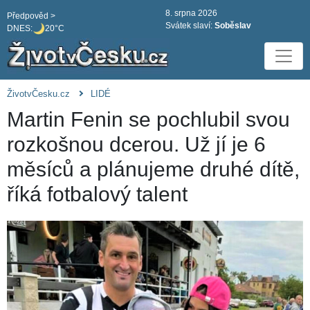
8. srpna 2026
Předpověd >
Svátek slaví:
Soběslav
DNES:
20°C
ŽivotvČesku.cz
LIDÉ
Martin Fenin se pochlubil svou
rozkošnou dcerou. Už jí je 6
měsíců a plánujeme druhé dítě,
říká fotbalový talent