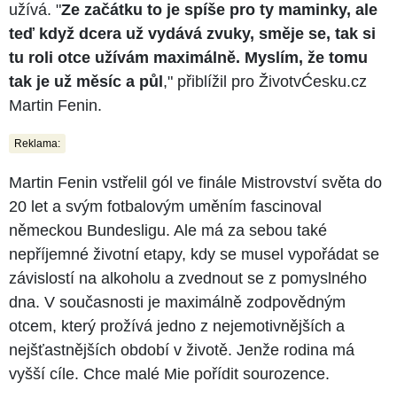
užívá. "
Ze začátku to je spíše pro ty maminky, ale
teď když dcera už vydává zvuky, směje se, tak si
tu roli otce užívám maximálně. Myslím, že tomu
tak je už měsíc a půl
," přiblížil pro ŽivotvĆesku.cz
Martin Fenin.
Reklama:
Martin Fenin vstřelil gól ve finále Mistrovství světa do
20 let a svým fotbalovým uměním fascinoval
německou Bundesligu. Ale má za sebou také
nepříjemné životní etapy, kdy se musel vypořádat se
závislostí na alkoholu a zvednout se z pomyslného
dna. V současnosti je maximálně zodpovědným
otcem, který prožívá jedno z nejemotivnějších a
nejšťastnějších období v životě. Jenže rodina má
vyšší cíle. Chce malé Mie pořídit sourozence.