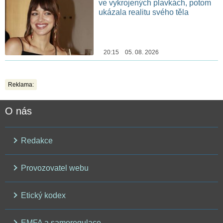
ve vykrojených plavkách, potom
ukázala realitu svého těla
20:15 05. 08. 2026
Reklama:
O nás
Redakce
Provozovatel webu
Etický kodex
EMFA a samoregulace