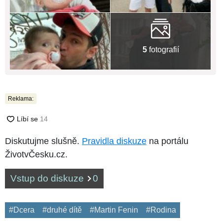
5
fotografií
Reklama:
Diskutujme slušně.
Pravidla diskuze
na portálu
ŽivotvČesku.cz.
Vstup do diskuze
0
#Dcera
#druhé dítě
#Martin Fenin
#Rodina