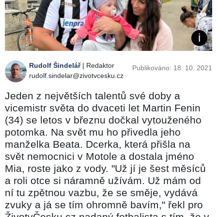
Rudolf Šindelář
| Redaktor
Publikováno: 18. 10. 2021
rudolf.sindelar@zivotvcesku.cz
Jeden z největších talentů své doby a
vicemistr světa do dvaceti let Martin Fenin
(34) se letos v březnu dočkal vytouženého
potomka. Na svět mu ho přivedla jeho
manželka Beata. Dcerka, která přišla na
svět nemocnici v Motole a dostala jméno
Mia, roste jako z vody. "Už jí je šest měsíců
a roli otce si náramně užívám. Už mám od
ní tu zpětnou vazbu, že se směje, vydává
zvuky a já se tím ohromně bavím," řekl pro
ŽivotvČesku.cz nadaný fotbalista s tím, že v