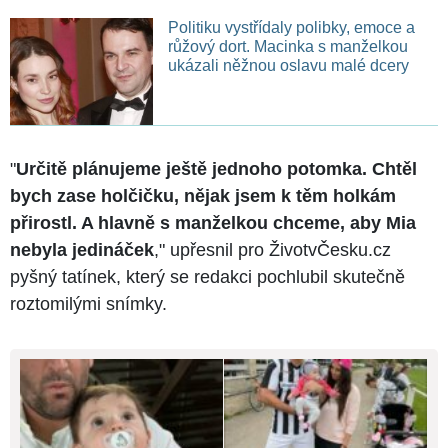
Politiku vystřídaly polibky, emoce a
růžový dort. Macinka s manželkou
ukázali něžnou oslavu malé dcery
"
Určitě plánujeme ještě jednoho potomka. Chtěl
bych zase holčičku, nějak jsem k těm holkám
přirostl. A hlavně s manželkou chceme, aby Mia
nebyla jedináček
," upřesnil pro ŽivotvČesku.cz
pyšný tatínek, který se redakci pochlubil skutečně
roztomilými snímky.