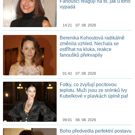
Fanoušci reagují na to, jak u toho
vypadá
14:21 07. 08. 2026
Berenika Kohoutová radikálně
změnila vzhled. Nechala se
ostříhat na kluka, reakce
fanoušků překvapily
01:42 07. 08. 2026
Fotky, co zvyšují pocitovou
teplotu. Muži jsou ze snímků Ivy
Kubelkové v plavkách úplně paf
09:01 06. 08. 2026
Boho předvedla perfektní postavu