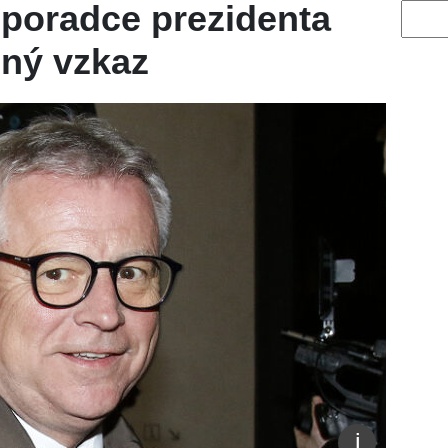
í poradce prezidenta
Vyhled
sný vzkaz