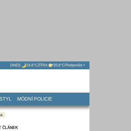
DNES:
19.8°C
ZÍTRA:
20.8°C
Předpověd >
 STYL
MÓDNÍ POLICIE
a:
T ČLÁNEK