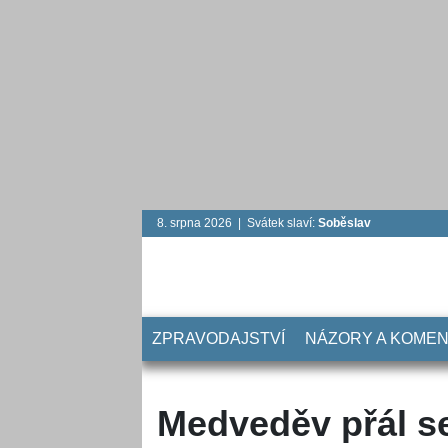
8. srpna 2026 | Svátek slaví:
Soběslav
ZPRAVODAJSTVÍ
NÁZORY A KOME
Medveděv přál s