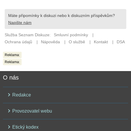
Reklama:
Reklama:
O nás
Redakce
Provozovatel webu
Etický kodex