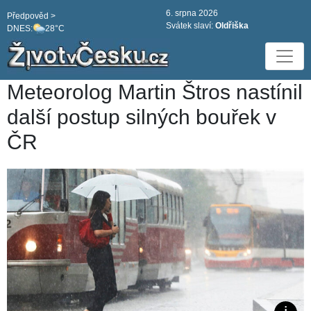
6. srpna 2026
Předpověd >
Svátek slaví:
Oldřiška
DNES:
28°C
Meteorolog Martin Štros nastínil
další postup silných bouřek v
ČR