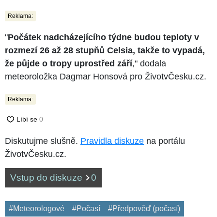
Reklama:
"
Počátek nadcházejícího týdne budou teploty v
rozmezí 26 až 28 stupňů Celsia, takže to vypadá,
že půjde o tropy uprostřed září
," dodala
meteoroložka Dagmar Honsová pro ŽivotvČesku.cz.
Reklama:
Diskutujme slušně.
Pravidla diskuze
na portálu
ŽivotvČesku.cz.
Vstup do diskuze
0
#Meteorologové
#Počasí
#Předpověď (počasí)