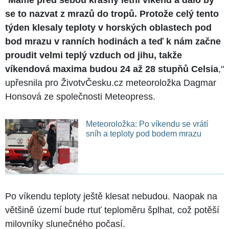
se to nazvat z mrazů do tropů. Protože celý tento
týden klesaly teploty v horských oblastech pod
bod mrazu v ranních hodinách a teď k nám začne
proudit velmi teplý vzduch od jihu, takže
víkendová maxima budou 24 až 28 stupňů Celsia
,"
upřesnila pro ŽivotvČesku.cz meteoroložka Dagmar
Honsová ze společnosti Meteopress.
Meteoroložka: Po víkendu se vrátí
sníh a teploty pod bodem mrazu
Po víkendu teploty ještě klesat nebudou. Naopak na
většině území bude rtuť teploměru šplhat, což potěší
milovníky slunečného počasí.