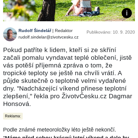
Rudolf Šindelář
| Redaktor
Publikováno: 10. 9. 2020
rudolf.sindelar@zivotvcesku.cz
Pokud patříte k lidem, kteří si ze skříní
začali pomalu vyndavat teplé oblečení, jistě
vás potěší příjemná zpráva o tom, že
tropické teploty se ještě na chvíli vrátí. A
půjde skutečně o teplotně velmi vydařené
dny. "Nadcházející víkend přinese teplotní
zlepšení," řekla pro ŽivotvČesku.cz Dagmar
Honsová.
Reklama:
Podle známé meteoroložky léto ještě nekončí.
"
Máme před sebou krásný letní víkend a dalo by