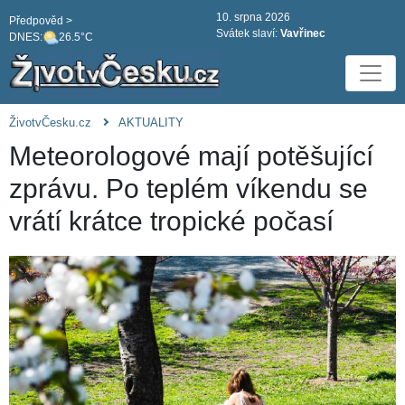
10. srpna 2026
Předpověd >
Svátek slaví:
Vavřinec
DNES:
26.5°C
ŽivotvČesku.cz
AKTUALITY
Meteorologové mají potěšující
zprávu. Po teplém víkendu se
vrátí krátce tropické počasí