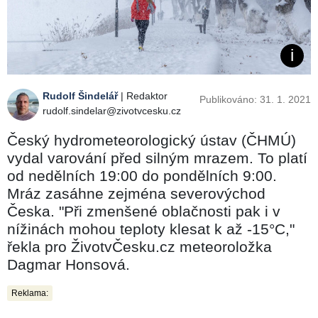
Rudolf Šindelář
| Redaktor
Publikováno: 31. 1. 2021
rudolf.sindelar@zivotvcesku.cz
Český hydrometeorologický ústav (ČHMÚ)
vydal varování před silným mrazem. To platí
od nedělních 19:00 do pondělních 9:00.
Mráz zasáhne zejména severovýchod
Česka. "Při zmenšené oblačnosti pak i v
nížinách mohou teploty klesat k až -15°C,"
řekla pro ŽivotvČesku.cz meteoroložka
Dagmar Honsová.
Reklama: