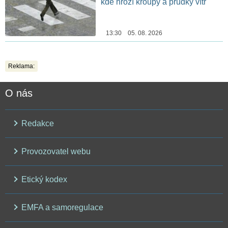
kde hrozí kroupy a prudký vítr
13:30 05. 08. 2026
Reklama:
O nás
Redakce
Provozovatel webu
Etický kodex
EMFA a samoregulace