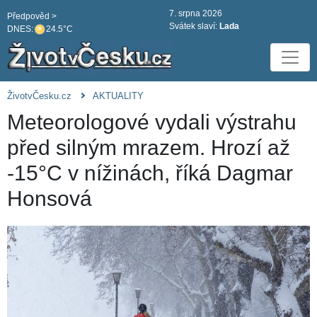
7. srpna 2026
Předpověd >
Svátek slaví:
Lada
DNES:
24.5°C
ŽivotvČesku.cz
AKTUALITY
Meteorologové vydali výstrahu
před silným mrazem. Hrozí až
-15°C v nížinách, říká Dagmar
Honsová