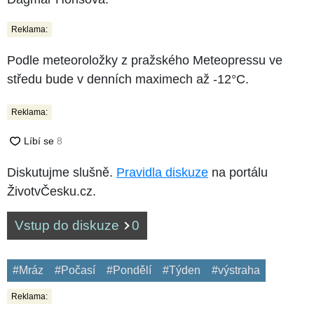
Reklama:
Podle meteoroložky z pražského Meteopressu ve
středu bude v denních maximech až -12°C.
Reklama:
Diskutujme slušně.
Pravidla diskuze
na portálu
ŽivotvČesku.cz.
Vstup do diskuze
0
#Mráz
#Počasí
#Pondělí
#Týden
#výstraha
Reklama: