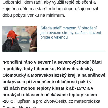
Odborníci lidem radí, aby využili teplé oblečení a
zejména dětem a starším lidem doporučují omezit
dobu pobytu venku na minimum.
Středa udeří mrazem. V ohrožení
jsou ovocné stromy, další ochlazení
přijde o víkendu
"
Pondělní ráno v severní a severovýchodní části
republiky, tedy Liberecko, Královehradecký,
Olomoucký a Moravskoslezský kraj, a na sněhové
pokrývce a při zmenšené oblačnosti pak i v
nížinách mohou teploty klesat k až -15°C a v
horských oblastech očekáváme teploty kolem
-20°C
," upřesnila pro ŽivotvČesku.cz meteoroložka
Dagmar Honsová.