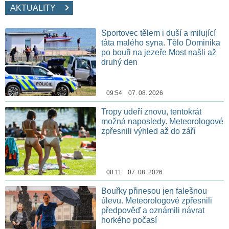
AKTUALITY
Sportovec tělem i duší a milující
táta malého syna. Tělo Dominika
po bouři na jezeře Most našli až
druhý den
09:54 07. 08. 2026
Tropy udeří znovu, tentokrát
možná naposledy. Meteorologové
zpřesnili výhled až do září
08:11 07. 08. 2026
Bouřky přinesou jen falešnou
úlevu. Meteorologové zpřesnili
předpověď a oznámili návrat
horkého počasí