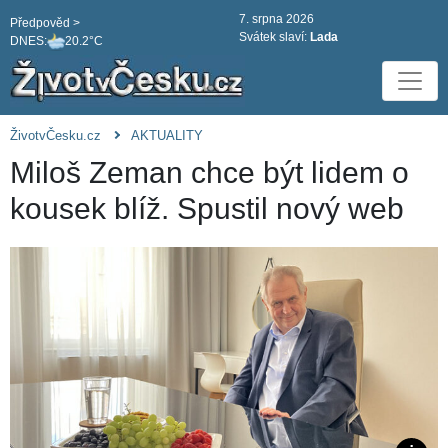
7. srpna 2026
Předpověd >
Svátek slaví:
Lada
DNES:
20.2°C
ŽivotvČesku.cz
AKTUALITY
Miloš Zeman chce být lidem o
kousek blíž. Spustil nový web