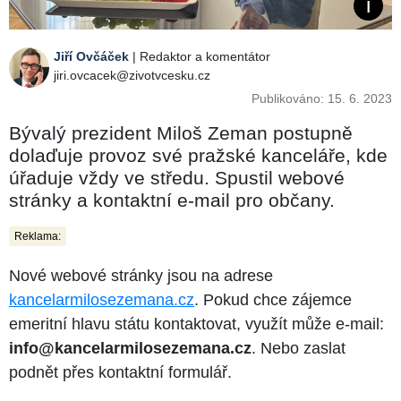
Jiří Ovčáček
| Redaktor a komentátor
jiri.ovcacek@zivotvcesku.cz
Publikováno: 15. 6. 2023
Bývalý prezident Miloš Zeman postupně
dolaďuje provoz své pražské kanceláře, kde
úřaduje vždy ve středu. Spustil webové
stránky a kontaktní e-mail pro občany.
Reklama:
Nové webové stránky jsou na adrese
kancelarmilosezemana.cz
. Pokud chce zájemce
emeritní hlavu státu kontaktovat, využít může e-mail:
info@kancelarmilosezemana.cz
. Nebo zaslat
podnět přes kontaktní formulář.