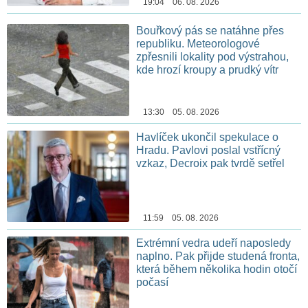
19:04 06. 08. 2026
Bouřkový pás se natáhne přes
republiku. Meteorologové
zpřesnili lokality pod výstrahou,
kde hrozí kroupy a prudký vítr
13:30 05. 08. 2026
Havlíček ukončil spekulace o
Hradu. Pavlovi poslal vstřícný
vzkaz, Decroix pak tvrdě setřel
11:59 05. 08. 2026
Extrémní vedra udeří naposledy
naplno. Pak přijde studená fronta,
která během několika hodin otočí
počasí