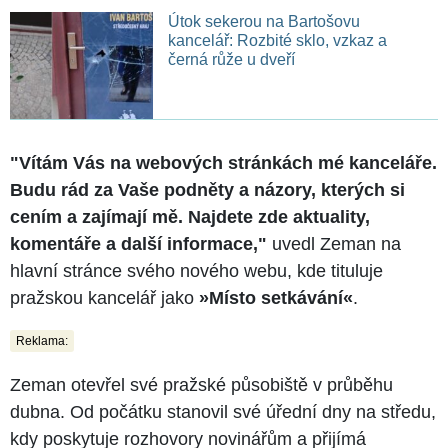
Útok sekerou na Bartošovu
kancelář: Rozbité sklo, vzkaz a
černá růže u dveří
"Vítám Vás na webových stránkách mé kanceláře.
Budu rád za Vaše podněty a názory, kterých si
cením a zajímají mě. Najdete zde aktuality,
komentáře a další informace,"
uvedl Zeman na
hlavní stránce svého nového webu, kde tituluje
pražskou kancelář jako
»Místo setkávání«
.
Reklama:
Zeman otevřel své pražské působiště v průběhu
dubna. Od počátku stanovil své úřední dny na středu,
kdy poskytuje rozhovory novinářům a přijímá