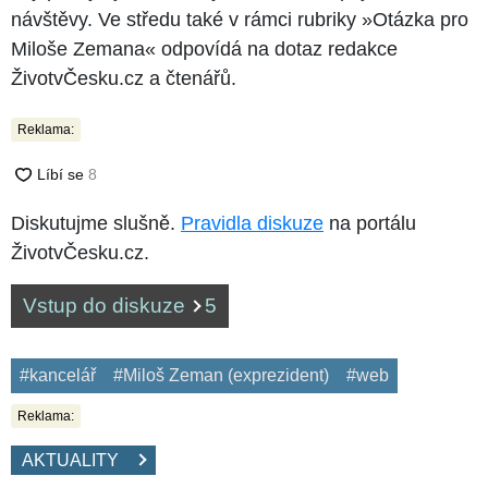
návštěvy. Ve středu také v rámci rubriky »Otázka pro
Miloše Zemana« odpovídá na dotaz redakce
ŽivotvČesku.cz a čtenářů.
Reklama:
Diskutujme slušně.
Pravidla diskuze
na portálu
ŽivotvČesku.cz.
Vstup do diskuze
5
#kancelář
#Miloš Zeman (exprezident)
#web
Reklama:
AKTUALITY