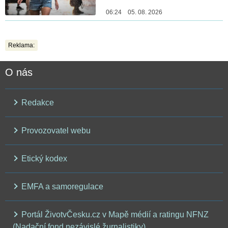
06:24 05. 08. 2026
Reklama:
O nás
Redakce
Provozovatel webu
Etický kodex
EMFA a samoregulace
Portál ŽivotvČesku.cz v Mapě médií a ratingu NFNZ
(Nadační fond nezávislé žurnalistiky)