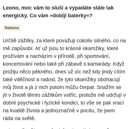
Leono, moc vám to sluší a vypadáte stále tak
energicky. Co vám »dobíjí baterky«?
Reklama:
Určitě zážitky, za které považuji cokoliv silného, co na
mě zapůsobí. Ať už jsou to krásné okamžiky, které
prožívám a nacházím v přírodě, při sportování,
koncertování nebo také při zábavě s kamarády. Když
prožiju něco pěkného, dnes už víc než kdy jindy cítím
také vděčnost a radost, že tyto okamžiky obohacují
můj život a já z nich potom můžu čerpat. Snažím se
jít v životě těmto zážitkům vstříc, protože mě udržují v
dobré psychické i fyzické kondici, to vše se pak vrací
na kvalitě života a jednoznačně v pocitu, že jsem
ráda na světě.