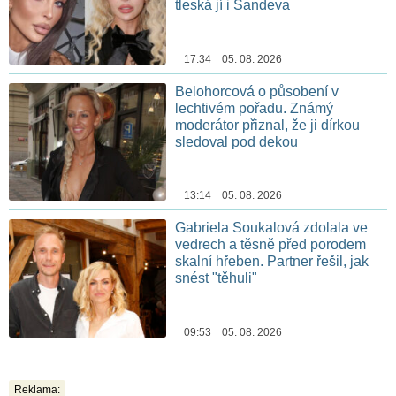
tleská jí i Sandeva
17:34 05. 08. 2026
Belohorcová o působení v
lechtivém pořadu. Známý
moderátor přiznal, že ji dírkou
sledoval pod dekou
13:14 05. 08. 2026
Gabriela Soukalová zdolala ve
vedrech a těsně před porodem
skalní hřeben. Partner řešil, jak
snést "těhuli"
09:53 05. 08. 2026
Reklama: