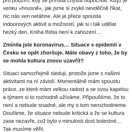
pro podzim, kdy se příroda chystá odpočívat. Když je
venku »hnusně«, jak jsme si zvykli nevděčně říkat,
nic nás ven netáhne. Ale je přece spousta
indoorových aktivit a možností, jak si i tak udělat
hezký den. Kniha třeba není k zahození…
Zmínila jste koronavirus… Situace s epidemií v
Česku se opět zhoršuje. Máte obavy z toho, že by
se mohla kultura znovu uzavřít?
Situaci samozřejmě sleduji, protože jsme s našimi
aktivitami na ní závislí. Momentálně mám spoustu
práce, ze které mám velkou radost a se svou kapelou
a týmem si to rozhodně užíváme. Připouštíme, že to
není a nebude snadné, ale my o tom nerozhodneme.
Doufáme, že situace nebude kritická a že se kultura
zase nezavře, což bylo v minulosti dost bolestné…
Tak musíme věřit.