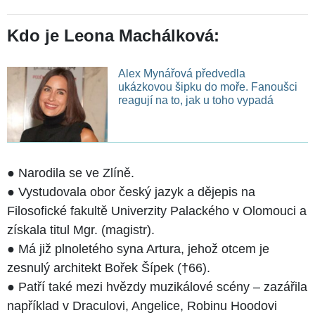
Kdo je Leona Machálková:
Alex Mynářová předvedla
ukázkovou šipku do moře. Fanoušci
reagují na to, jak u toho vypadá
● Narodila se ve Zlíně.
● Vystudovala obor český jazyk a dějepis na
Filosofické fakultě Univerzity Palackého v Olomouci a
získala titul Mgr. (magistr).
● Má již plnoletého syna Artura, jehož otcem je
zesnulý architekt Bořek Šípek (†66).
● Patří také mezi hvězdy muzikálové scény – zazářila
například v Draculovi, Angelice, Robinu Hoodovi