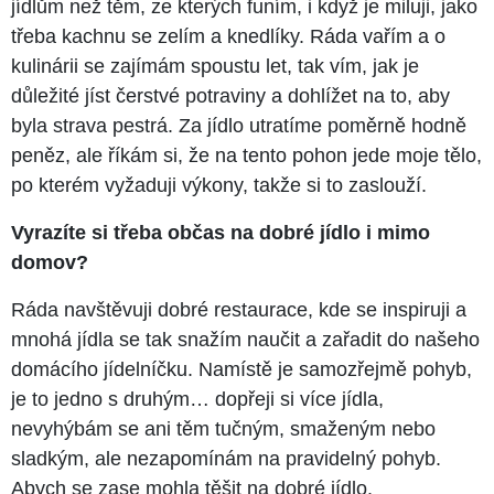
jídlům než těm, ze kterých funím, i když je miluji, jako
třeba kachnu se zelím a knedlíky. Ráda vařím a o
kulinárii se zajímám spoustu let, tak vím, jak je
důležité jíst čerstvé potraviny a dohlížet na to, aby
byla strava pestrá. Za jídlo utratíme poměrně hodně
peněz, ale říkám si, že na tento pohon jede moje tělo,
po kterém vyžaduji výkony, takže si to zaslouží.
Vyrazíte si třeba občas na dobré jídlo i mimo
domov?
Ráda navštěvuji dobré restaurace, kde se inspiruji a
mnohá jídla se tak snažím naučit a zařadit do našeho
domácího jídelníčku. Namístě je samozřejmě pohyb,
je to jedno s druhým… dopřeji si více jídla,
nevyhýbám se ani těm tučným, smaženým nebo
sladkým, ale nezapomínám na pravidelný pohyb.
Abych se zase mohla těšit na dobré jídlo.