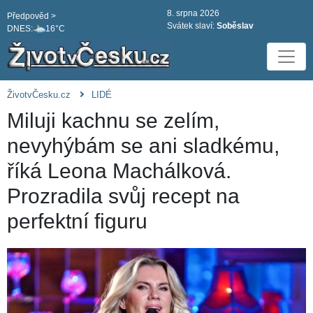
8. srpna 2026
Předpověd >
Svátek slaví:
Soběslav
DNES:
16°C
ŽivotvČesku.cz
LIDÉ
Miluji kachnu se zelím,
nevyhýbám se ani sladkému,
říká Leona Machálková.
Prozradila svůj recept na
perfektní figuru