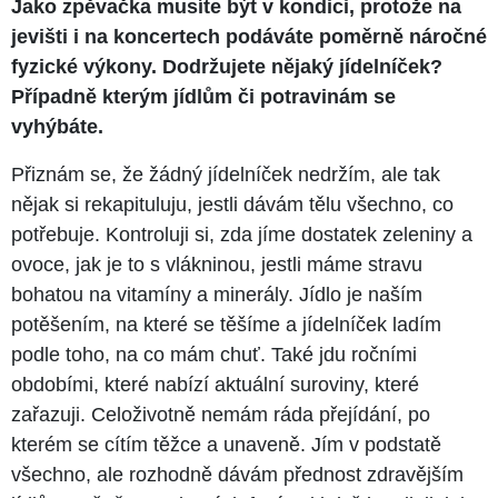
Jako zpěvačka musíte být v kondici, protože na
jevišti i na koncertech podáváte poměrně náročné
fyzické výkony. Dodržujete nějaký jídelníček?
Případně kterým jídlům či potravinám se
vyhýbáte.
Přiznám se, že žádný jídelníček nedržím, ale tak
nějak si rekapituluju, jestli dávám tělu všechno, co
potřebuje. Kontroluji si, zda jíme dostatek zeleniny a
ovoce, jak je to s vlákninou, jestli máme stravu
bohatou na vitamíny a minerály. Jídlo je naším
potěšením, na které se těšíme a jídelníček ladím
podle toho, na co mám chuť. Také jdu ročními
obdobími, které nabízí aktuální suroviny, které
zařazuji. Celoživotně nemám ráda přejídání, po
kterém se cítím těžce a unaveně. Jím v podstatě
všechno, ale rozhodně dávám přednost zdravějším