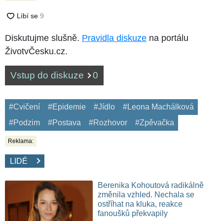
Diskutujme slušně.
Pravidla diskuze
na portálu
ŽivotvČesku.cz.
Vstup do diskuze
0
#Cvičení
#Epidemie
#Jídlo
#Leona Machálková
#Podzim
#Postava
#Rozhovor
#Zpěvačka
Reklama:
LIDÉ
Berenika Kohoutová radikálně
změnila vzhled. Nechala se
ostříhat na kluka, reakce
fanoušků překvapily