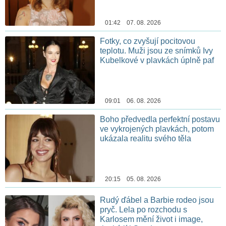
01:42 07. 08. 2026
Fotky, co zvyšují pocitovou
teplotu. Muži jsou ze snímků Ivy
Kubelkové v plavkách úplně paf
09:01 06. 08. 2026
Boho předvedla perfektní postavu
ve vykrojených plavkách, potom
ukázala realitu svého těla
20:15 05. 08. 2026
Rudý ďábel a Barbie rodeo jsou
pryč. Lela po rozchodu s
Karlosem mění život i image,