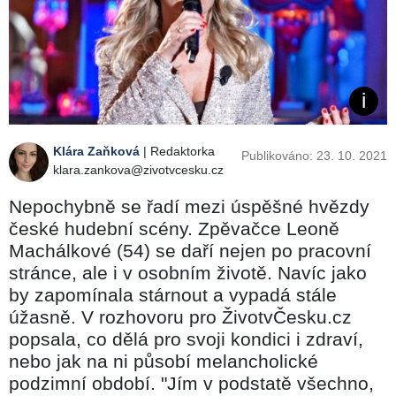
Klára Zaňková
| Redaktorka
Publikováno: 23. 10. 2021
klara.zankova@zivotvcesku.cz
Nepochybně se řadí mezi úspěšné hvězdy
české hudební scény. Zpěvačce Leoně
Machálkové (54) se daří nejen po pracovní
stránce, ale i v osobním životě. Navíc jako
by zapomínala stárnout a vypadá stále
úžasně. V rozhovoru pro ŽivotvČesku.cz
popsala, co dělá pro svoji kondici i zdraví,
nebo jak na ni působí melancholické
podzimní období. "Jím v podstatě všechno,