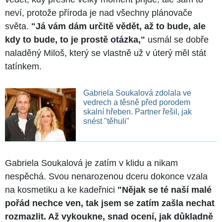
neví, protože příroda je nad všechny plánovače
světa.
"Já vám dám určitě vědět, až to bude, ale
kdy to bude, to je prostě otázka,"
usmál se dobře
naladěný Miloš, který se vlastně už v úterý měl stát
tatínkem.
Gabriela Soukalová zdolala ve
vedrech a těsně před porodem
skalní hřeben. Partner řešil, jak
snést "těhuli"
Gabriela Soukalová je zatím v klidu a nikam
nespěchá. Svou nenarozenou dceru dokonce vzala
na kosmetiku a ke kadeřnici
"Nějak se té naší malé
pořád nechce ven, tak jsem se zatím zašla nechat
rozmazlit. Až vykoukne, snad ocení, jak důkladně