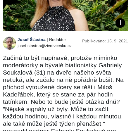
Josef Šťastna
| Redaktor
Publikováno: 15. 9. 2021
josef.stastna@zivotvcesku.cz
Začíná to být napínavé, protože miminko
moderátorky a bývalé biatlonistky Gabriely
Soukalová (31) na dveře našeho světa
neťuká, ale začalo na ně pořádně bušit. Na
příchod vytoužené dcery se těší i Miloš
Kadeřábek, který se stane za pár hodin
tatínkem. Nebo to bude ještě otázka dnů?
"Nějaké signály už byly. Může to začít
každou hodinou, vlastně i každou minutou,
ale také může ještě týden přenášet,"
prozradil partner Gabriely Soukalové pro