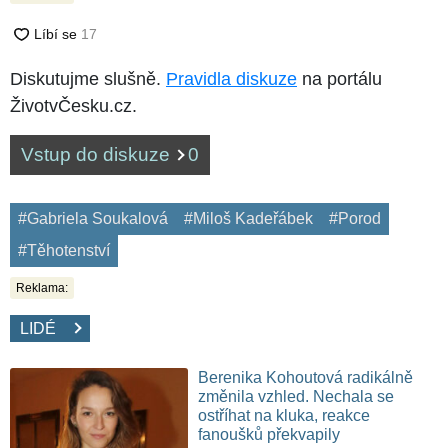
Diskutujme slušně.
Pravidla diskuze
na portálu
ŽivotvČesku.cz.
Vstup do diskuze
0
#Gabriela Soukalová
#Miloš Kadeřábek
#Porod
#Těhotenství
Reklama:
LIDÉ
Berenika Kohoutová radikálně
změnila vzhled. Nechala se
ostříhat na kluka, reakce
fanoušků překvapily