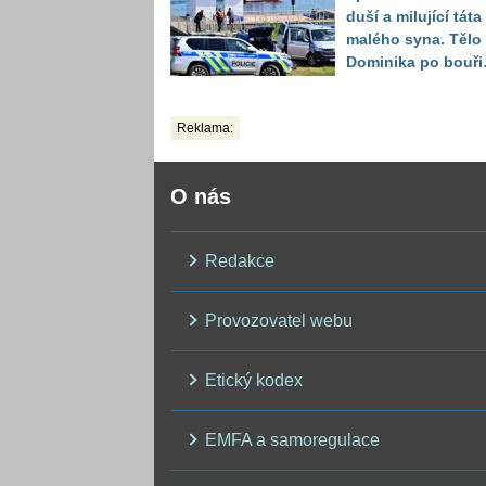
duší a milující táta
malého syna. Tělo
Dominika po bouři
na jezeře Most naš
až druhý den
Reklama:
O nás
Redakce
Provozovatel webu
Etický kodex
EMFA a samoregulace