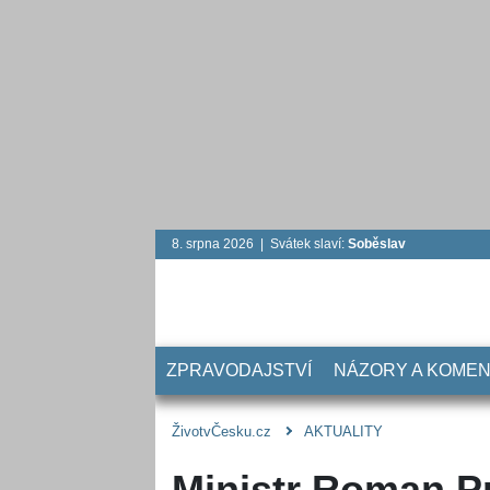
8. srpna 2026 | Svátek slaví:
Soběslav
ZPRAVODAJSTVÍ
NÁZORY A KOME
ŽivotvČesku.cz
AKTUALITY
Ministr Roman P