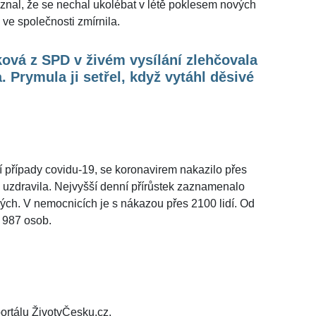
iznal, že se nechal ukolébat v létě poklesem nových
 ve společnosti zmírnila.
ová z SPD v živém vysílání zlehčovala
. Prymula ji setřel, když vytáhl děsivé
ní případy covidu-19, se koronavirem nakazilo přes
ž uzdravila. Nejvyšší denní přírůstek zaznamenalo
ých. V nemocnicích je s nákazou přes 2100 lidí. Od
 987 osob.
ortálu ŽivotvČesku.cz.