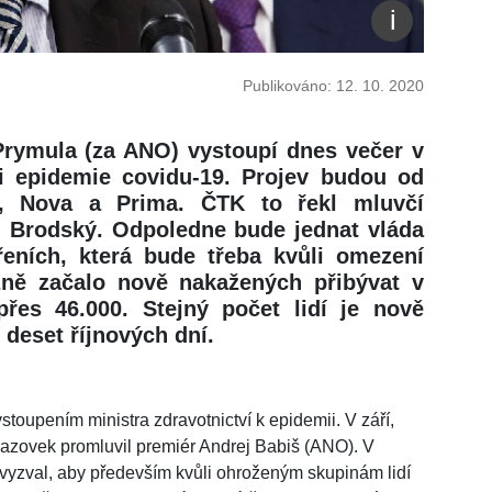
Publikováno: 12. 10. 2020
Prymula (za ANO) vystoupí dnes večer v
ji epidemie covidu-19. Projev budou od
ze, Nova a Prima. ČTK to řekl mluvčí
an Brodský. Odpoledne bude jednat vláda
ních, která bude třeba kvůli omezení
azně začalo nově nakažených přibývat v
přes 46.000. Stejný počet lidí je nově
 deset říjnových dní.
oupením ministra zdravotnictví k epidemii. V září,
razovek promluvil premiér Andrej Babiš (ANO). V
vyzval, aby především kvůli ohroženým skupinám lidí