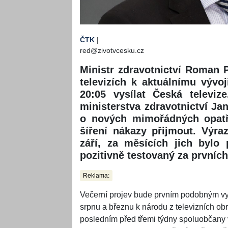
ČTK
|
red@zivotvcesku.cz
Ministr zdravotnictví Roman 
televizích k aktuálnímu vývo
20:05 vysílat Česká televi
ministerstva zdravotnictví J
o nových mimořádných opatře
šíření nákazy přijmout. Výr
září, za měsících jich bylo 
pozitivně testovaný za prvních
Reklama:
Večerní projev bude prvním podobným vyst
srpnu a březnu k národu z televizních ob
posledním před třemi týdny spoluobčany 