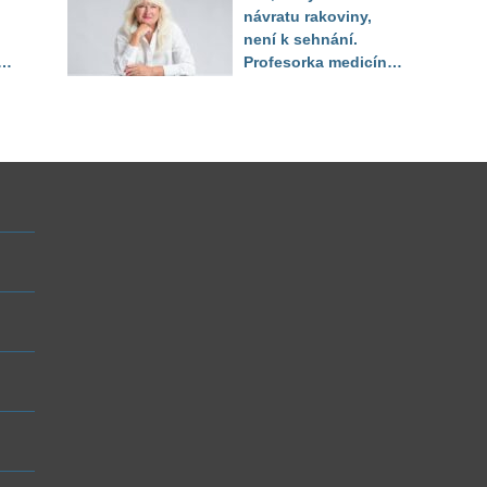
návratu rakoviny,
není k sehnání.
Profesorka medicíny
li
promluvila jako
pacientka