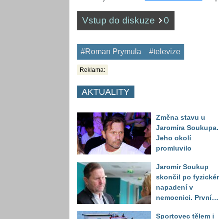
Vstup do diskuze
0
#Roman Prymula
#televize
Reklama:
AKTUALITY
Změna stavu u
Jaromíra Soukupa.
Jeho okolí
promluvilo
Jaromír Soukup
skončil po fyzické
napadení v
nemocnici. První
slova právničky
Sportovec tělem i