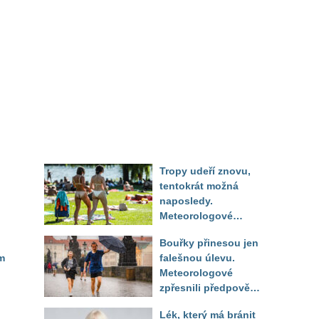
Tropy udeří znovu,
tentokrát možná
naposledy.
Meteorologové
zpřesnili výhled až
Bouřky přinesou jen
do září
m
falešnou úlevu.
Meteorologové
zpřesnili předpověď
a oznámili návrat
Lék, který má bránit
horkého počasí