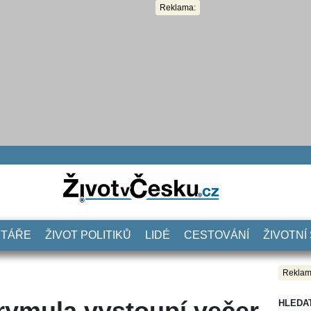
Reklama:
NTÁŘE
ŽIVOT POLITIKŮ
LIDÉ
CESTOVÁNÍ
ŽIVOTNÍ
Reklam
rymula vystoupí večer
HLEDA