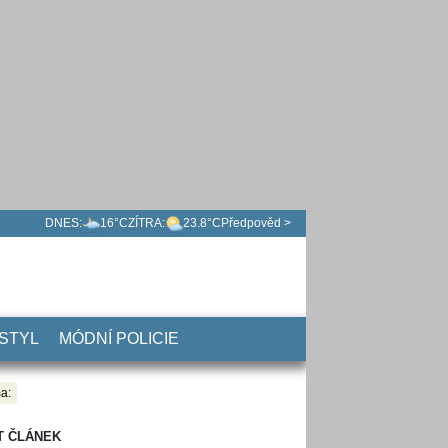
DNES:
16°C
ZÍTRA:
23.8°C
Předpověd >
 STYL
MÓDNÍ POLICIE
a:
T ČLÁNEK