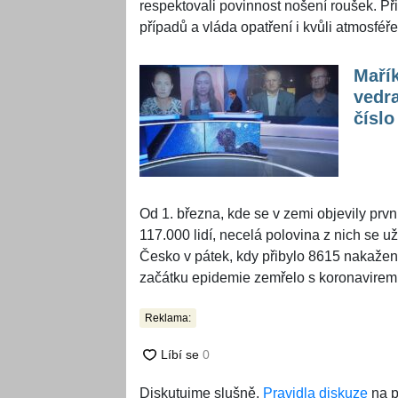
respektovali povinnost nošení roušek. Př
případů a vláda opatření i kvůli atmosféře
Mařík
vedra
číslo
Od 1. března, kde se v zemi objevily prv
117.000 lidí, necelá polovina z nich se u
Česko v pátek, kdy přibylo 8615 nakažen
začátku epidemie zemřelo s koronavirem
Reklama:
Diskutujme slušně.
Pravidla diskuze
na p