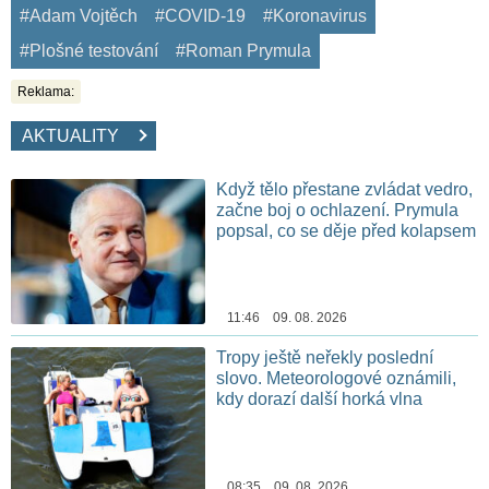
#Adam Vojtěch
#COVID-19
#Koronavirus
#Plošné testování
#Roman Prymula
Reklama:
AKTUALITY
Když tělo přestane zvládat vedro,
začne boj o ochlazení. Prymula
popsal, co se děje před kolapsem
11:46 09. 08. 2026
Tropy ještě neřekly poslední
slovo. Meteorologové oznámili,
kdy dorazí další horká vlna
08:35 09. 08. 2026