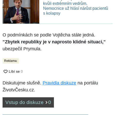
kvůli extrémním vedrům.
Nemocnice už hlásí nárůst pacientů
s kolapsy
O podmínkách se podle Vojtěcha stále jedná.
"Zbytek republiky je v naprosto klidné situaci,"
ubezpečil Prymula.
Reklama:
Diskutujme slušně.
Pravidla diskuze
na portálu
ŽivotvČesku.cz.
Vstup do diskuze
0