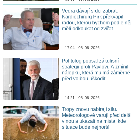
Vedra dávají srdci zabrat.
Kardiochirurg Pirk překvapil
radou, kterou bychom podle něj
měli odkoukat od zvířat
17:04 08. 08. 2026
Politolog popsal zákulisní
strategii proti Pavlovi. A zmínil
nálepku, která mu má záměrně
před volbou uškodit
14:21 08. 08. 2026
Tropy znovu nabírají sílu.
Meteorologové varují před delší
vlnou a ukázali na místa, kde
situace bude nejhorší