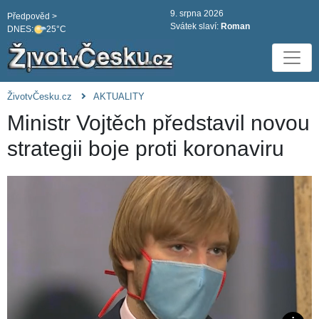
9. srpna 2026
Předpověd >
Svátek slaví:
Roman
DNES:
25°C
ŽivotvČesku.cz
AKTUALITY
Ministr Vojtěch představil novou
strategii boje proti koronaviru