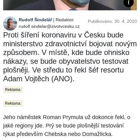
Rudolf Šindelář
| Redaktor
Publikováno: 30. 4. 2020
rudolf.sindelar@zivotvcesku.cz
Proti šíření koronaviru v Česku bude
ministerstvo zdravotnictví bojovat novým
způsobem. V místě, kde bude ohnisko
nákazy, se bude obyvatelstvo testovat
plošněji. Ve středu to řekl šéf resortu
Adam Vojtěch (ANO).
Reklama:
Reklama:
Jeho náměstek Roman Prymula už dokonce řekl, o
jaké regiony jde. Prý se bude plošnější testování
týkat především Chebska nebo Domažlicka.