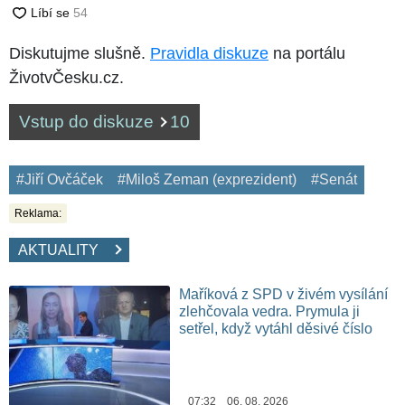
Diskutujme slušně.
Pravidla diskuze
na portálu
ŽivotvČesku.cz.
Vstup do diskuze
10
#Jiří Ovčáček
#Miloš Zeman (exprezident)
#Senát
Reklama:
AKTUALITY
Maříková z SPD v živém vysílání
zlehčovala vedra. Prymula ji
setřel, když vytáhl děsivé číslo
07:32 06. 08. 2026