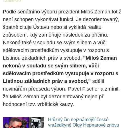
Podle senátního výboru prezident Miloš Zeman totiž
není schopen vykonávat funkci. Je dezorientovaný,
špatně cituje Ústavu nebo si vykládá realitu
způsobem, kdy zaměňuje následek za příčinu.
Nekoná také v souladu se svým slibem a vůči
sdělovacím prostředkům vystupuje v rozporu s
Listinou základních práv a svobod.
"Miloš Zeman
nekoná v souladu se svým slibem, vůči
sdělovacím prostředkům vystupuje v rozporu s
Listinou základních práv a svobod,"
sdělil
novinářům předseda výboru Pavel Fischer a zmínil,
že Miloš Zeman byl dezorientovaný nejen při
hodnocení tzv. vrbětické kauzy.
Hrůzný čin nejznámější české
vražedkyně Olgy Hepnarové znovu