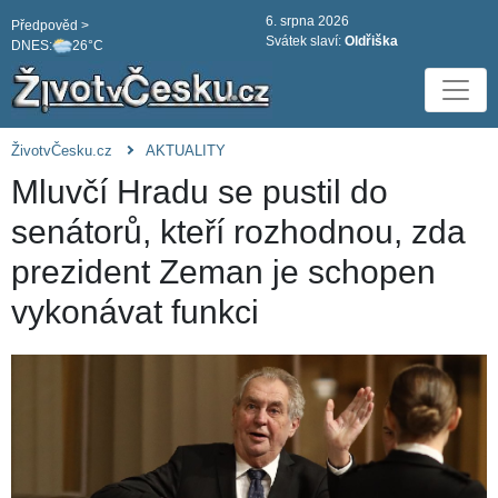
6. srpna 2026
Předpověd >
Svátek slaví:
Oldřiška
DNES:
26°C
ŽivotvČesku.cz
AKTUALITY
Mluvčí Hradu se pustil do
senátorů, kteří rozhodnou, zda
prezident Zeman je schopen
vykonávat funkci