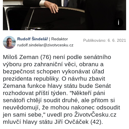
Rudolf Šindelář
| Redaktor
Publikováno: 6. 6. 2021
rudolf.sindelar@zivotvcesku.cz
Miloš Zeman (76) není podle senátního
výboru pro zahraniční věci, obranu a
bezpečnost schopen vykonávat úřad
prezidenta republiky. O návrhu zbavit
Zemana funkce hlavy státu bude Senát
rozhodovat příští týden. "Někteří páni
senátoři chtějí soudit druhé, ale přitom si
neuvědomují, že mohou nakonec odsoudit
jen sami sebe," uvedl pro ŽivotvČesku.cz
mluvčí hlavy státu Jiří Ovčáček (42).