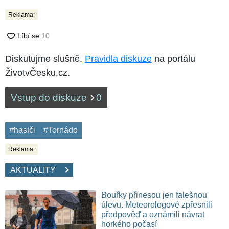
Reklama:
Diskutujme slušně.
Pravidla diskuze
na portálu
ŽivotvČesku.cz.
Vstup do diskuze
0
#hasiči
#Tornádo
Reklama:
AKTUALITY
Bouřky přinesou jen falešnou
úlevu. Meteorologové zpřesnili
předpověď a oznámili návrat
horkého počasí