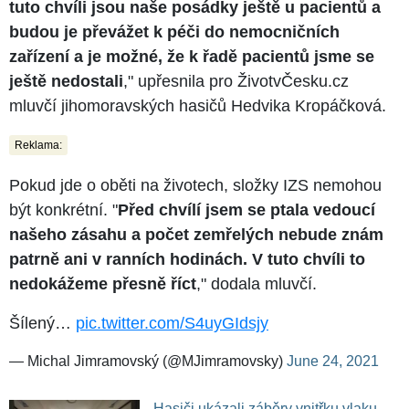
tuto chvíli jsou naše posádky ještě u pacientů a
budou je převážet k péči do nemocničních
zařízení a je možné, že k řadě pacientů jsme se
ještě nedostali
," upřesnila pro ŽivotvČesku.cz
mluvčí jihomoravských hasičů Hedvika Kropáčková.
Reklama:
Pokud jde o oběti na životech, složky IZS nemohou
být konkrétní. "
Před chvílí jsem se ptala vedoucí
našeho zásahu a počet zemřelých nebude znám
patrně ani v ranních hodinách. V tuto chvíli to
nedokážeme přesně říct
," dodala mluvčí.
Šílený…
pic.twitter.com/S4uyGIdsjy
— Michal Jimramovský (@MJimramovsky)
June 24, 2021
Hasiči ukázali záběry vnitřku vlaku