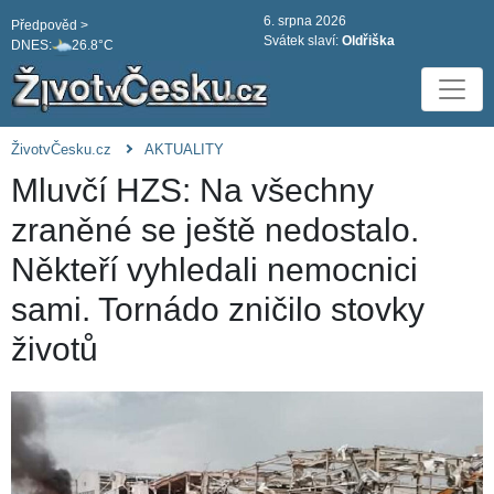
6. srpna 2026
Předpověd >
Svátek slaví:
Oldřiška
DNES:
26.8°C
ŽivotvČesku.cz
AKTUALITY
Mluvčí HZS: Na všechny
zraněné se ještě nedostalo.
Někteří vyhledali nemocnici
sami. Tornádo zničilo stovky
životů