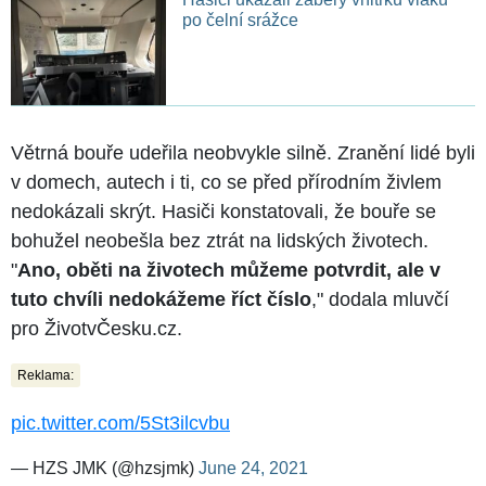
po čelní srážce
Větrná bouře udeřila neobvykle silně. Zranění lidé byli
v domech, autech i ti, co se před přírodním živlem
nedokázali skrýt. Hasiči konstatovali, že bouře se
bohužel neobešla bez ztrát na lidských životech.
"
Ano, oběti na životech můžeme potvrdit, ale v
tuto chvíli nedokážeme říct číslo
," dodala mluvčí
pro ŽivotvČesku.cz.
Reklama:
pic.twitter.com/5St3ilcvbu
— HZS JMK (@hzsjmk)
June 24, 2021