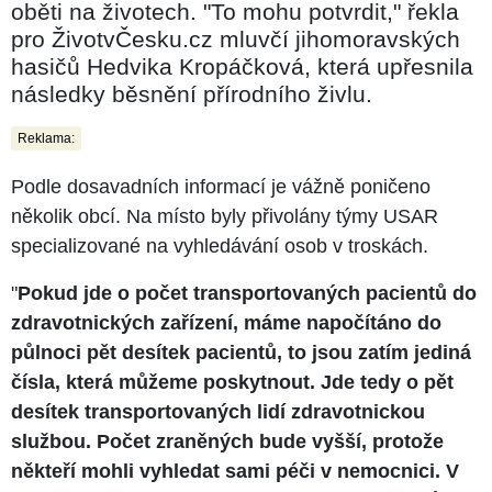
oběti na životech. "To mohu potvrdit," řekla
pro ŽivotvČesku.cz mluvčí jihomoravských
hasičů Hedvika Kropáčková, která upřesnila
následky běsnění přírodního živlu.
Reklama:
Podle dosavadních informací je vážně poničeno
několik obcí. Na místo byly přivolány týmy USAR
specializované na vyhledávání osob v troskách.
"
Pokud jde o počet transportovaných pacientů do
zdravotnických zařízení, máme napočítáno do
půlnoci pět desítek pacientů, to jsou zatím jediná
čísla, která můžeme poskytnout. Jde tedy o pět
desítek transportovaných lidí zdravotnickou
službou. Počet zraněných bude vyšší, protože
někteří mohli vyhledat sami péči v nemocnici. V