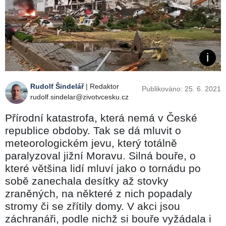
Rudolf Šindelář
| Redaktor
Publikováno: 25. 6. 2021
rudolf.sindelar@zivotvcesku.cz
Přírodní katastrofa, která nemá v České
republice obdoby. Tak se dá mluvit o
meteorologickém jevu, který totálně
paralyzoval jižní Moravu. Silná bouře, o
které většina lidí mluví jako o tornádu po
sobě zanechala desítky až stovky
zraněných, na některé z nich popadaly
stromy či se zřítily domy. V akci jsou
záchranáři, podle nichž si bouře vyžádala i