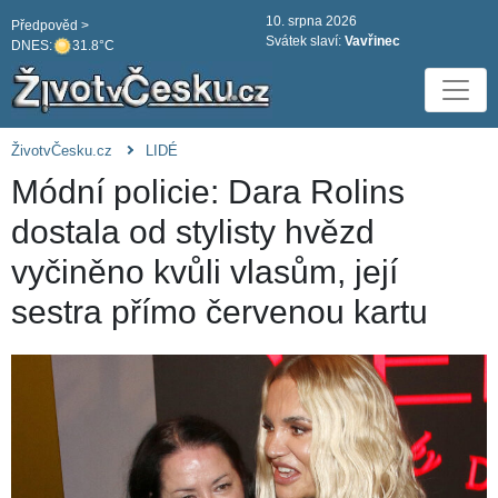
10. srpna 2026
Předpověd >
Svátek slaví:
Vavřinec
DNES:
31.8°C
ŽivotvČesku.cz
LIDÉ
Módní policie: Dara Rolins
dostala od stylisty hvězd
vyčiněno kvůli vlasům, její
sestra přímo červenou kartu