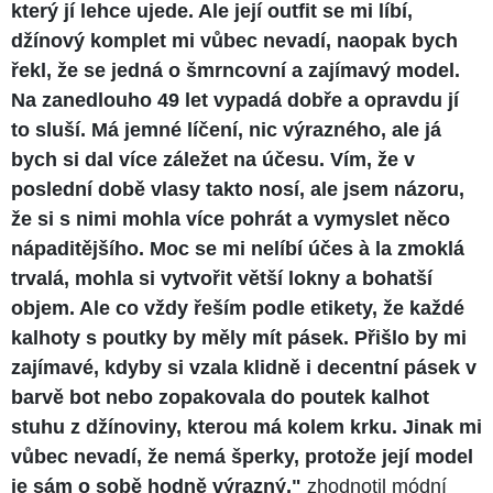
který jí lehce ujede. Ale její outfit se mi líbí,
džínový komplet mi vůbec nevadí, naopak bych
řekl, že se jedná o šmrncovní a zajímavý model.
Na zanedlouho 49 let vypadá dobře a opravdu jí
to sluší. Má jemné líčení, nic výrazného, ale já
bych si dal více záležet na účesu. Vím, že v
poslední době vlasy takto nosí, ale jsem názoru,
že si s nimi mohla více pohrát a vymyslet něco
nápaditějšího. Moc se mi nelíbí účes à la
zmoklá
trvalá, mohla si vytvořit větší lokny a bohatší
objem. Ale co vždy řeším podle etikety, že každé
kalhoty s poutky by měly mít pásek. Přišlo by mi
zajímavé, kdyby si vzala klidně i decentní pásek v
barvě bot nebo zopakovala do poutek kalhot
stuhu z džínoviny, kterou má kolem krku. Jinak mi
vůbec nevadí, že nemá šperky, protože její model
je sám o sobě hodně výrazný,"
zhodnotil módní