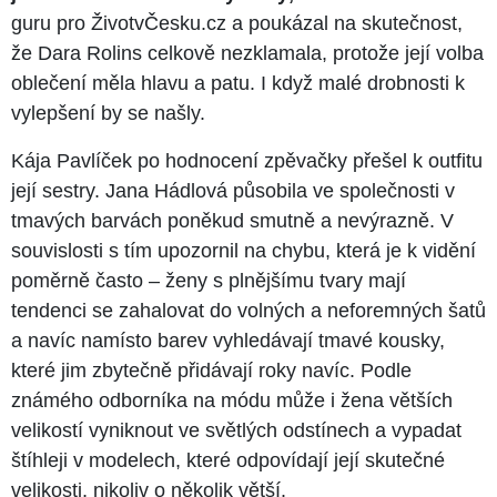
guru pro ŽivotvČesku.cz a poukázal na skutečnost,
že Dara Rolins celkově nezklamala, protože její volba
oblečení měla hlavu a patu. I když malé drobnosti k
vylepšení by se našly.
Kája Pavlíček po hodnocení zpěvačky přešel k outfitu
její sestry. Jana Hádlová působila ve společnosti v
tmavých barvách poněkud smutně a nevýrazně. V
souvislosti s tím upozornil na chybu, která je k vidění
poměrně často – ženy s plnějšímu tvary mají
tendenci se zahalovat do volných a neforemných šatů
a navíc namísto barev vyhledávají tmavé kousky,
které jim zbytečně přidávají roky navíc. Podle
známého odborníka na módu může i žena větších
velikostí vyniknout ve světlých odstínech a vypadat
štíhleji v modelech, které odpovídají její skutečné
velikosti, nikoliv o několik větší.