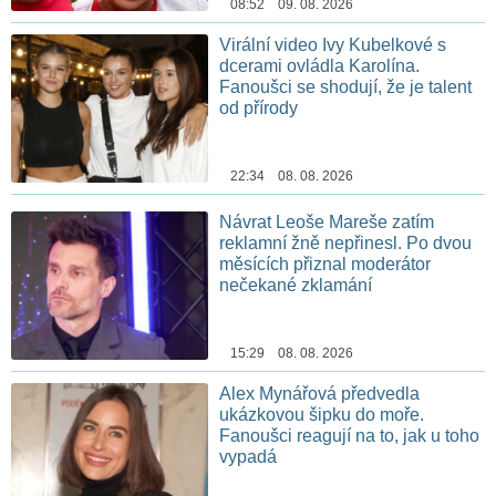
08:52 09. 08. 2026
Virální video Ivy Kubelkové s
dcerami ovládla Karolína.
Fanoušci se shodují, že je talent
od přírody
22:34 08. 08. 2026
Návrat Leoše Mareše zatím
reklamní žně nepřinesl. Po dvou
měsících přiznal moderátor
nečekané zklamání
15:29 08. 08. 2026
Alex Mynářová předvedla
ukázkovou šipku do moře.
Fanoušci reagují na to, jak u toho
vypadá