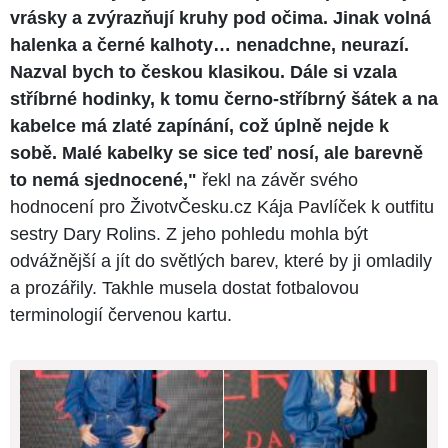
vrásky a zvýrazňují kruhy pod očima. Jinak volná
halenka a černé kalhoty… nenadchne, neurazí.
Nazval bych to českou klasikou. Dále si vzala
stříbrné hodinky, k tomu černo-stříbrný šátek a na
kabelce má zlaté zapínání, což úplně nejde k
sobě. Malé kabelky se sice teď nosí, ale barevně
to nemá sjednocené,"
řekl na závěr svého
hodnocení pro ŽivotvČesku.cz Kája Pavlíček k outfitu
sestry Dary Rolins. Z jeho pohledu mohla být
odvážnější a jít do světlých barev, které by ji omladily
a prozářily. Takhle musela dostat fotbalovou
terminologií červenou kartu.