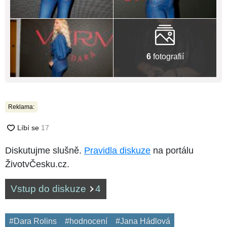
6
fotografií
Reklama:
Diskutujme slušně.
Pravidla diskuze
na portálu
ŽivotvČesku.cz.
Vstup do diskuze
4
#Dara Rolins
#hodnocení
#Jana Hádlová