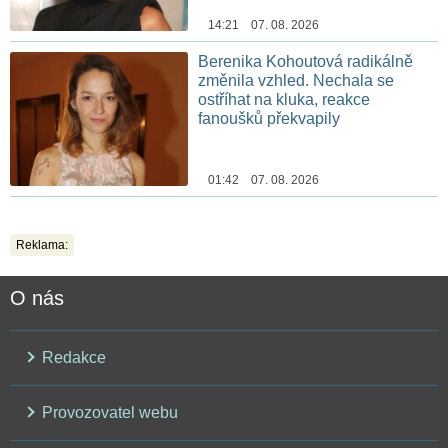
14:21 07. 08. 2026
Berenika Kohoutová radikálně
změnila vzhled. Nechala se
ostříhat na kluka, reakce
fanoušků překvapily
01:42 07. 08. 2026
Reklama:
O nás
Redakce
Provozovatel webu