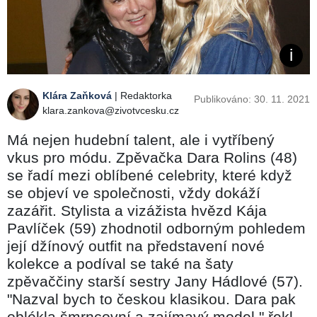
Klára Zaňková
| Redaktorka
Publikováno: 30. 11. 2021
klara.zankova@zivotvcesku.cz
Má nejen hudební talent, ale i vytříbený
vkus pro módu. Zpěvačka Dara Rolins (48)
se řadí mezi oblíbené celebrity, které když
se objeví ve společnosti, vždy dokáží
zazářit. Stylista a vizážista hvězd Kája
Pavlíček (59) zhodnotil odborným pohledem
její džínový outfit na představení nové
kolekce a podíval se také na šaty
zpěvaččiny starší sestry Jany Hádlové (57).
"Nazval bych to českou klasikou. Dara pak
oblékla šmrncovní a zajímavý model," řekl