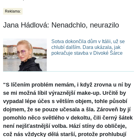
Reklama:
Jana Hádlová: Nenadchlo, neurazilo
Sotva dokončila dům v Itálii, už se
chlubí dalším. Dara ukázala, jak
pokračuje stavba v Divoké Šárce
"S líčením problém nemám, i když zrovna u ní by
se mi možná líbil výraznější make-up. Určitě by
vypadal lépe účes s větším objem, tohle působí
dojmem, že se pouze učesala a šla. Zároveň by jí
pomohlo něco světlého v dekoltu, čili černý šátek
není nejšťastnější volba. Hází stíny do obličeje,
což nás vždycky dělá starší, protože prohlubují