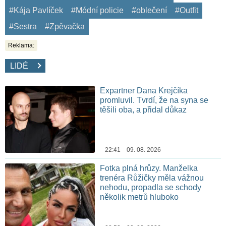
#Kája Pavlíček
#Módní policie
#oblečení
#Outfit
#Sestra
#Zpěvačka
Reklama:
LIDÉ
Expartner Dana Krejčíka
promluvil. Tvrdí, že na syna se
těšili oba, a přidal důkaz
22:41 09. 08. 2026
Fotka plná hrůzy. Manželka
trenéra Růžičky měla vážnou
nehodu, propadla se schody
několik metrů hluboko