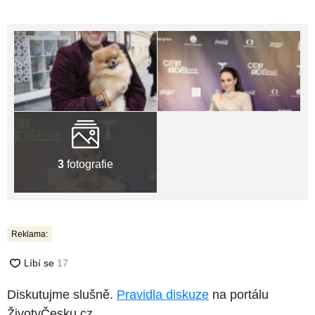
3
fotografie
Reklama:
Diskutujme slušně.
Pravidla diskuze
na portálu
ŽivotvČesku.cz.