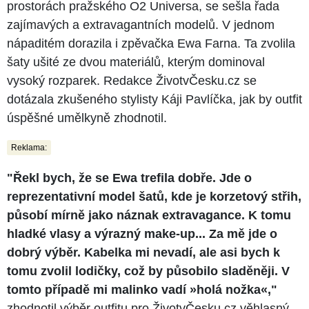
prostorách pražského O2 Universa, se sešla řada
zajímavých a extravagantních modelů. V jednom
nápaditém dorazila i zpěvačka Ewa Farna. Ta zvolila
šaty ušité ze dvou materiálů, kterým dominoval
vysoký rozparek. Redakce ŽivotvČesku.cz se
dotázala zkušeného stylisty Káji Pavlíčka, jak by outfit
úspěšné umělkyně zhodnotil.
Reklama:
"Řekl bych, že se Ewa trefila dobře. Jde o
reprezentativní model šatů, kde je korzetový střih,
působí mírně jako náznak extravagance. K tomu
hladké vlasy a výrazný make-up... Za mě jde o
dobrý výběr. Kabelka mi nevadí, ale asi bych k
tomu zvolil lodičky, což by působilo sladěněji. V
tomto případě mi malinko vadí »holá nožka«,"
zhodnotil výběr outfitu pro ŽivotvČesku.cz věhlasný