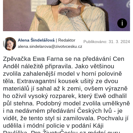
Alena Šindelářová
| Redaktor
Publikováno: 31. 3. 2024
alena.sindelarova@zivotvcesku.cz
Zpěvačka Ewa Farna se na předávání Cen
Anděl náležitě připravila. Jako většinou
zvolila zahalenější model v horní polovině
těla. Extravagantní kousek ušitý ze dvou
materiálů jí sahal až k zemi, ovšem výrazně
ho oživil vysoký rozparek, který Ewě odhalil
půl stehna. Podobný model zvolila umělkyně
i na nedávném předávání Českých lvů - je
vidět, že tento styl si zamilovala. Pochvalu jí
udělila i módní policie v podání Káji
Pavlíčka. Pro ŽivotvČesku.cz módní guru