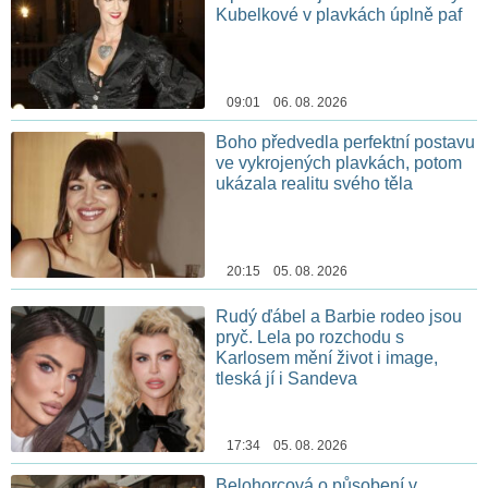
Kubelkové v plavkách úplně paf
09:01 06. 08. 2026
Boho předvedla perfektní postavu
ve vykrojených plavkách, potom
ukázala realitu svého těla
20:15 05. 08. 2026
Rudý ďábel a Barbie rodeo jsou
pryč. Lela po rozchodu s
Karlosem mění život i image,
tleská jí i Sandeva
17:34 05. 08. 2026
Belohorcová o působení v