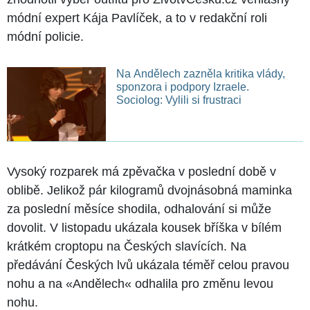
módní expert Kája Pavlíček, a to v redakční roli
módní policie.
Na Andělech zazněla kritika vlády,
sponzora i podpory Izraele.
Sociolog: Vylili si frustraci
Vysoký rozparek má zpěvačka v poslední době v
oblibě. Jelikož pár kilogramů dvojnásobná maminka
za poslední měsíce shodila, odhalování si může
dovolit. V listopadu ukázala kousek bříška v bílém
krátkém croptopu na Českých slavících. Na
předávání Českých lvů ukázala téměř celou pravou
nohu a na «Andělech« odhalila pro změnu levou
nohu.