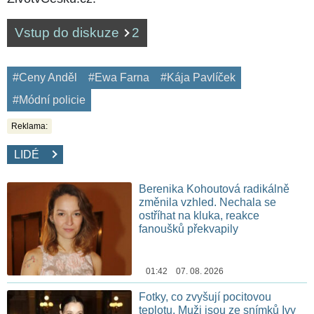
Vstup do diskuze
2
#Ceny Anděl
#Ewa Farna
#Kája Pavlíček
#Módní policie
Reklama:
LIDÉ
Berenika Kohoutová radikálně
změnila vzhled. Nechala se
ostříhat na kluka, reakce
fanoušků překvapily
01:42 07. 08. 2026
Fotky, co zvyšují pocitovou
teplotu. Muži jsou ze snímků Ivy