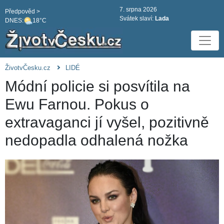
7. srpna 2026
Předpověd >
Svátek slaví:
Lada
DNES:
18°C
ŽivotvČesku.cz
LIDÉ
Módní policie si posvítila na
Ewu Farnou. Pokus o
extravaganci jí vyšel, pozitivně
nedopadla odhalená nožka