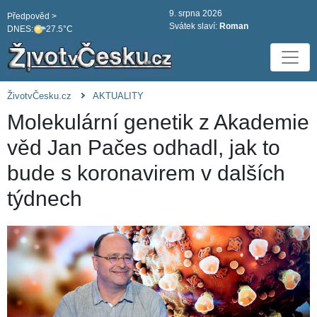
9. srpna 2026
Předpověd >
Svátek slaví:
Roman
DNES:
27.5°C
ŽivotvČesku.cz
AKTUALITY
Molekulární genetik z Akademie
věd Jan Pačes odhadl, jak to
bude s koronavirem v dalších
týdnech