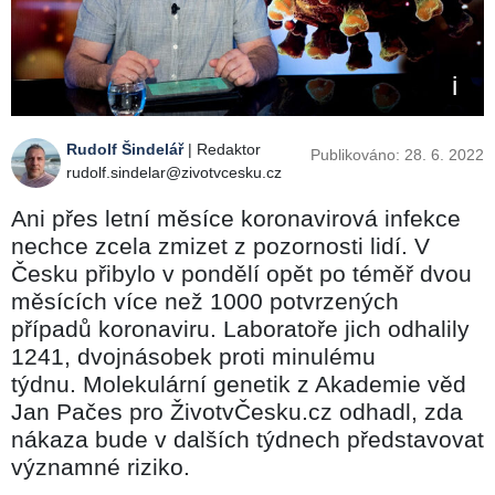
Rudolf Šindelář
| Redaktor
Publikováno: 28. 6. 2022
rudolf.sindelar@zivotvcesku.cz
Ani přes letní měsíce koronavirová infekce
nechce zcela zmizet z pozornosti lidí. V
Česku přibylo v pondělí opět po téměř dvou
měsících více než 1000 potvrzených
případů koronaviru. Laboratoře jich odhalily
1241, dvojnásobek proti minulému
týdnu. Molekulární genetik z Akademie věd
Jan Pačes pro ŽivotvČesku.cz odhadl, zda
nákaza bude v dalších týdnech představovat
významné riziko.