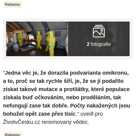
Reklama:
2
fotografie
"
Jedna věc je, že dorazila podvarianta omikronu,
a to, proč se tak rychle šíří, je, že se jí podařilo
získat takové mutace a protilátky, které populace
získala buď očkováním, nebo proděláním, tak
nefungují zase tak dobře. Počty nakažených jsou
bohužel opět zase přes tisíc
," uvedl pro
ŽivotvČesku.cz renomovaný vědec.
Reklama: