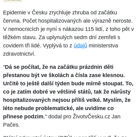
Epidemie v Česku zrychluje zhruba od začátku
června. Počet hospitalizovaných ale výrazně neroste.
V nemocnicích je nyní s nákazou 115 lidí, z toho pět v
těžkém stavu. Za uplynulých sedm dní zemřeli s
covidem tři lidé. Vyplývá to z
údajů
ministerstva
zdravotnictví.
"
Dá se počítat, že na začátku prázdnin děti
přestanou být ve školách a čísla zase klesnou.
Určitě to ještě další týden bude mírně stoupat. To,
co je zatím dobré ve většině států, tak že nárůsty
hospitalizovaných nejsou příliš velké. Myslím, že
léto nebude problematické, ale uvidíme co
přinese podzim
," dodal pro ŽivotvČesku.cz Jan
Pačes.