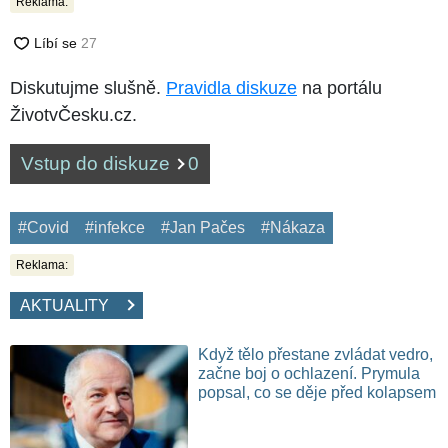
Reklama:
Diskutujme slušně.
Pravidla diskuze
na portálu
ŽivotvČesku.cz.
Vstup do diskuze
0
#Covid
#infekce
#Jan Pačes
#Nákaza
Reklama:
AKTUALITY
Když tělo přestane zvládat vedro,
začne boj o ochlazení. Prymula
popsal, co se děje před kolapsem