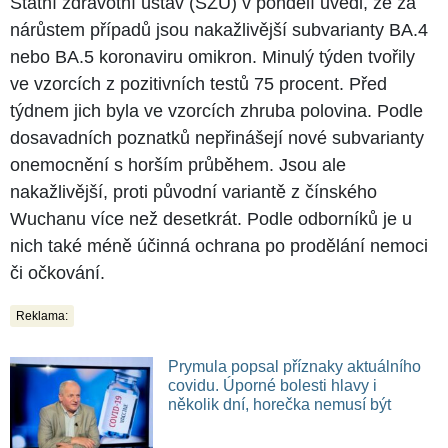
Státní zdravotní ústav (SZÚ) v pondělí uvedl, že za
nárůstem případů jsou nakažlivější subvarianty BA.4
nebo BA.5 koronaviru omikron. Minulý týden tvořily
ve vzorcích z pozitivních testů 75 procent. Před
týdnem jich byla ve vzorcích zhruba polovina. Podle
dosavadních poznatků nepřinášejí nové subvarianty
onemocnění s horším průběhem. Jsou ale
nakažlivější, proti původní variantě z čínského
Wuchanu více než desetkrát. Podle odborníků je u
nich také méně účinná ochrana po prodělání nemoci
či očkování.
Reklama:
Prymula popsal příznaky aktuálního
covidu. Úporné bolesti hlavy i
několik dní, horečka nemusí být