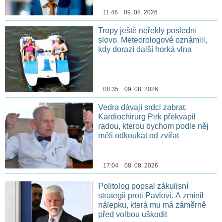
11:46 09. 08. 2026
Tropy ještě neřekly poslední
slovo. Meteorologové oznámili,
kdy dorazí další horká vlna
08:35 09. 08. 2026
Vedra dávají srdci zabrat.
Kardiochirurg Pirk překvapil
radou, kterou bychom podle něj
měli odkoukat od zvířat
17:04 08. 08. 2026
Politolog popsal zákulisní
strategii proti Pavlovi. A zmínil
nálepku, která mu má záměrně
před volbou uškodit