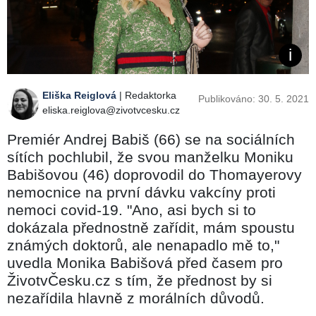
Eliška Reiglová
| Redaktorka
Publikováno: 30. 5. 2021
eliska.reiglova@zivotvcesku.cz
Premiér Andrej Babiš (66) se na sociálních
sítích pochlubil, že svou manželku Moniku
Babišovou (46) doprovodil do Thomayerovy
nemocnice na první dávku vakcíny proti
nemoci covid-19. "Ano, asi bych si to
dokázala přednostně zařídit, mám spoustu
známých doktorů, ale nenapadlo mě to,"
uvedla Monika Babišová před časem pro
ŽivotvČesku.cz s tím, že přednost by si
nezařídila hlavně z morálních důvodů.