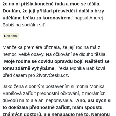
že na ni přišla konečně řada a moc se těšila.
Doufám, že její příklad přesvědčí i další a brzy
uděláme tečku za koronavirem
," napsal Andrej
Babiš na sociální síť.
Reklama:
Manželka premiéra přiznala, že její rodina má z
nemoci velké obavy. Na očkování se dlouho těšila.
"
Moje rodina se covidu opravdu bojí. Naštěstí se
tomu zdárně vyhýbáme,
" řekla Monika Babišová
před časem pro ŽivotvČesku.cz.
Jako žena s dobrým postavením si mohla Monika
Babišová zařídit přednostní očkování, z morálních
důvodů na to ale ani nepomyslela. "
Ano, asi bych si
to dokázala přednostně zařídit, mám spoustu
známých doktorů, ale nenapadlo mě to. Nemohu