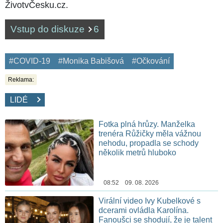
ŽivotvČesku.cz.
Vstup do diskuze
6
#COVID-19
#Monika Babišová
#Očkování
Reklama:
LIDÉ
Fotka plná hrůzy. Manželka
trenéra Růžičky měla vážnou
nehodu, propadla se schody
několik metrů hluboko
08:52 09. 08. 2026
Virální video Ivy Kubelkové s
dcerami ovládla Karolína.
Fanoušci se shodují, že je talent