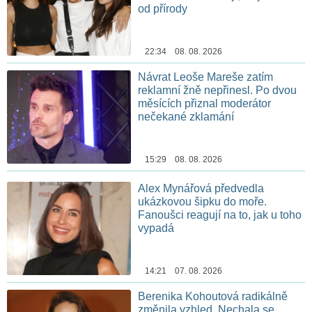
od přírody
22:34 08. 08. 2026
Návrat Leoše Mareše zatím
reklamní žně nepřinesl. Po dvou
měsících přiznal moderátor
nečekané zklamání
15:29 08. 08. 2026
Alex Mynářová předvedla
ukázkovou šipku do moře.
Fanoušci reagují na to, jak u toho
vypadá
14:21 07. 08. 2026
Berenika Kohoutová radikálně
změnila vzhled. Nechala se