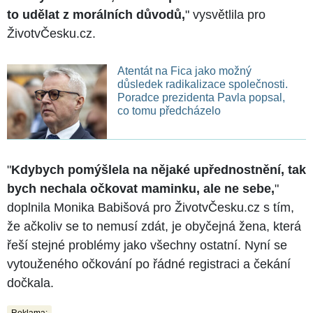
to udělat z morálních důvodů,
" vysvětlila pro
ŽivotvČesku.cz.
Atentát na Fica jako možný
důsledek radikalizace společnosti.
Poradce prezidenta Pavla popsal,
co tomu předcházelo
"
Kdybych pomýšlela na nějaké upřednostnění, tak
bych nechala očkovat maminku, ale ne sebe,
"
doplnila Monika Babišová pro ŽivotvČesku.cz s tím,
že ačkoliv se to nemusí zdát, je obyčejná žena, která
řeší stejné problémy jako všechny ostatní. Nyní se
vytouženého očkování po řádné registraci a čekání
dočkala.