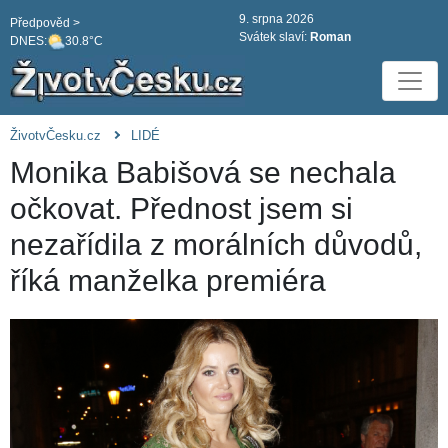
9. srpna 2026
Předpověd >
Svátek slaví:
Roman
DNES:
30.8°C
ŽivotvČesku.cz
LIDÉ
Monika Babišová se nechala
očkovat. Přednost jsem si
nezařídila z morálních důvodů,
říká manželka premiéra