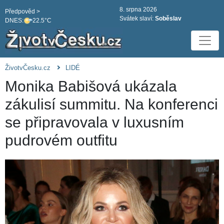
8. srpna 2026
Předpověd >
Svátek slaví:
Soběslav
DNES:
22.5°C
ŽivotvČesku.cz
LIDÉ
Monika Babišová ukázala
zákulisí summitu. Na konferenci
se připravovala v luxusním
pudrovém outfitu