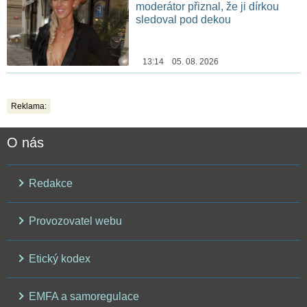
moderátor přiznal, že ji dírkou
sledoval pod dekou
13:14 05. 08. 2026
Reklama:
O nás
Redakce
Provozovatel webu
Etický kodex
EMFA a samoregulace