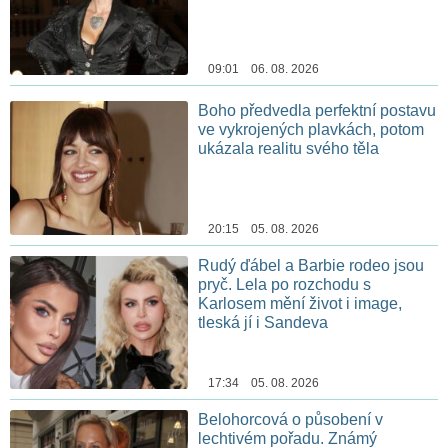
09:01 06. 08. 2026
Boho předvedla perfektní postavu
ve vykrojených plavkách, potom
ukázala realitu svého těla
20:15 05. 08. 2026
Rudý ďábel a Barbie rodeo jsou
pryč. Lela po rozchodu s
Karlosem mění život i image,
tleská jí i Sandeva
17:34 05. 08. 2026
Belohorcová o působení v
lechtivém pořadu. Známý