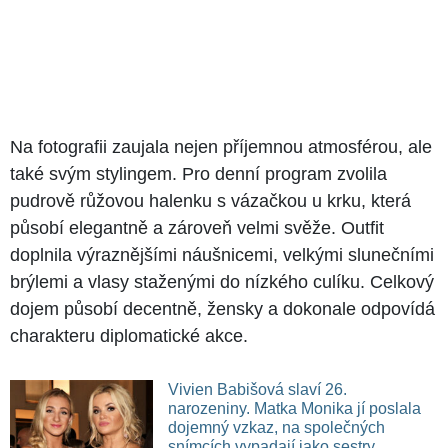
Na fotografii zaujala nejen příjemnou atmosférou, ale
také svým stylingem. Pro denní program zvolila
pudrově růžovou halenku s vázačkou u krku, která
působí elegantně a zároveň velmi svěže. Outfit
doplnila výraznějšími náušnicemi, velkými slunečními
brýlemi a vlasy staženými do nízkého culíku. Celkový
dojem působí decentně, žensky a dokonale odpovídá
charakteru diplomatické akce.
Vivien Babišová slaví 26.
narozeniny. Matka Monika jí poslala
dojemný vzkaz, na společných
snímcích vypadají jako sestry