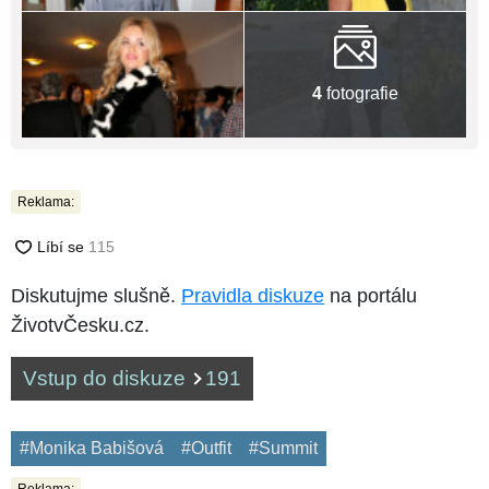
4
fotografie
Reklama:
Diskutujme slušně.
Pravidla diskuze
na portálu
ŽivotvČesku.cz.
Vstup do diskuze
191
#Monika Babišová
#Outfit
#Summit
Reklama: