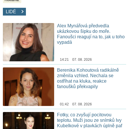
LIDÉ
Alex Mynářová předvedla
ukázkovou šipku do moře.
Fanoušci reagují na to, jak u toho
vypadá
14:21 07. 08. 2026
Berenika Kohoutová radikálně
změnila vzhled. Nechala se
ostříhat na kluka, reakce
fanoušků překvapily
01:42 07. 08. 2026
Fotky, co zvyšují pocitovou
teplotu. Muži jsou ze snímků Ivy
Kubelkové v plavkách úplně paf