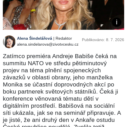
Alena Šindelářová
| Redaktor
Publikováno: 8. 7. 2026
alena.sindelarova@zivotvcesku.cz
Zatímco premiéra Andreje Babiše čeká na
summitu NATO ve středu pětiminutový
projev na téma plnění spojeneckých
závazků v oblasti obrany, jeho manželka
Monika se účastní doprovodných akcí po
boku partnerek světových státníků. Čeká ji
konference věnovaná tématu dětí v
digitálním prostředí. Babišová na sociální
síti ukázala, jak se na seminář připravuje. A
je jisté, že ani druhý den v Ankaře ostudu
České republice neudělá. Zvolila totiž