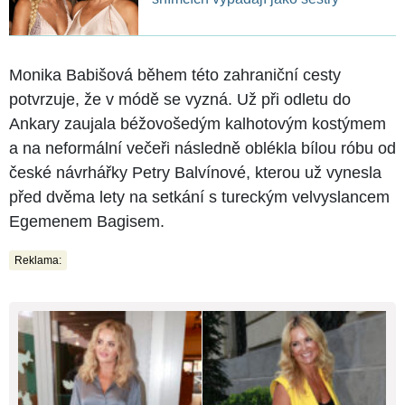
Monika Babišová během této zahraniční cesty
potvrzuje, že v módě se vyzná. Už při odletu do
Ankary zaujala béžovošedým kalhotovým kostýmem
a na neformální večeři následně oblékla bílou róbu od
české návrhářky Petry Balvínové, kterou už vynesla
před dvěma lety na setkání s tureckým velvyslancem
Egemenem Bagisem.
Reklama: