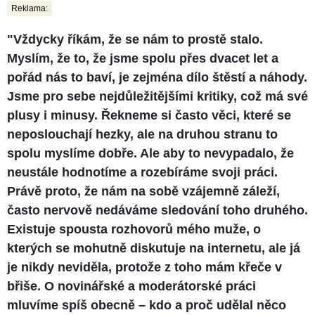
Reklama:
"Vždycky říkám, že se nám to prostě stalo.
Myslím, že to, že jsme spolu přes dvacet let a
pořád nás to baví, je zejména dílo štěstí a náhody.
Jsme pro sebe nejdůležitějšími kritiky, což má své
plusy i minusy. Řekneme si často věci, které se
neposlouchají hezky, ale na druhou stranu to
spolu myslíme dobře. Ale aby to nevypadalo, že
neustále hodnotíme a rozebíráme svoji práci.
Právě proto, že nám na sobě vzájemně záleží,
často nervově nedáváme sledování toho druhého.
Existuje spousta rozhovorů mého muže, o
kterých se mohutně diskutuje na internetu, ale já
je nikdy neviděla, protože z toho mám křeče v
břiše. O novinářské a moderátorské práci
mluvíme spíš obecně – kdo a proč udělal něco