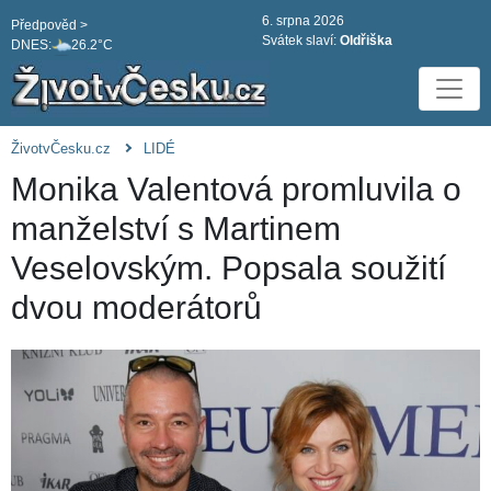
6. srpna 2026
Předpověd >
Svátek slaví:
Oldřiška
DNES:
26.2°C
ŽivotvČesku.cz
LIDÉ
Monika Valentová promluvila o
manželství s Martinem
Veselovským. Popsala soužití
dvou moderátorů