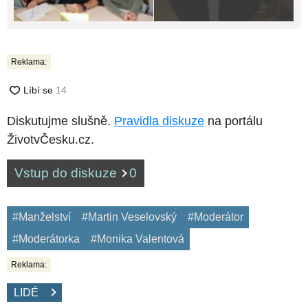
Reklama:
Diskutujme slušně.
Pravidla diskuze
na portálu
ŽivotvČesku.cz.
Vstup do diskuze
0
#Manželství
#Martin Veselovský
#Moderátor
#Moderátorka
#Monika Valentová
Reklama:
LIDÉ