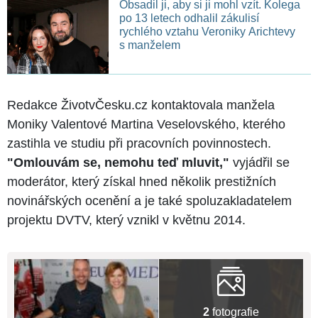
Obsadil ji, aby si ji mohl vzít. Kolega
po 13 letech odhalil zákulisí
rychlého vztahu Veroniky Arichtevy
s manželem
Redakce ŽivotvČesku.cz kontaktovala manžela
Moniky Valentové Martina Veselovského, kterého
zastihla ve studiu při pracovních povinnostech.
"Omlouvám se, nemohu teď mluvit,"
vyjádřil se
moderátor, který získal hned několik prestižních
novinářských ocenění a je také spoluzakladatelem
projektu DVTV, který vznikl v květnu 2014.
2
fotografie