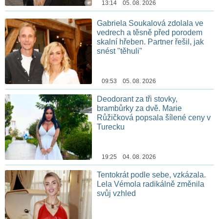
13:14 05. 08. 2026
Gabriela Soukalová zdolala ve
vedrech a těsně před porodem
skalní hřeben. Partner řešil, jak
snést "těhuli"
09:53 05. 08. 2026
Deodorant za tři stovky,
brambůrky za dvě. Marie
Růžičková popsala šílené ceny v
Turecku
19:25 04. 08. 2026
Tentokrát podle sebe, vzkázala.
Lela Vémola radikálně změnila
svůj vzhled