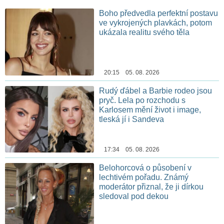
Boho předvedla perfektní postavu
ve vykrojených plavkách, potom
ukázala realitu svého těla
20:15 05. 08. 2026
Rudý ďábel a Barbie rodeo jsou
pryč. Lela po rozchodu s
Karlosem mění život i image,
tleská jí i Sandeva
17:34 05. 08. 2026
Belohorcová o působení v
lechtivém pořadu. Známý
moderátor přiznal, že ji dírkou
sledoval pod dekou