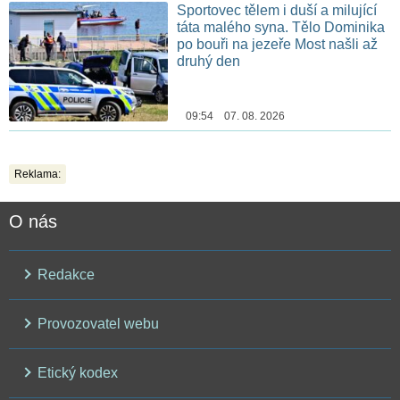
Sportovec tělem i duší a milující
táta malého syna. Tělo Dominika
po bouři na jezeře Most našli až
druhý den
09:54 07. 08. 2026
Reklama:
O nás
Redakce
Provozovatel webu
Etický kodex