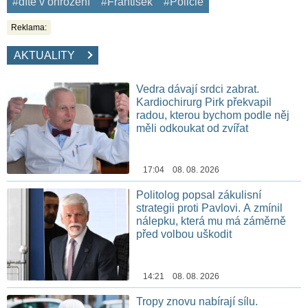
#dítě v ohrožení
#František
#Policie
Reklama:
AKTUALITY
Vedra dávají srdci zabrat.
Kardiochirurg Pirk překvapil
radou, kterou bychom podle něj
měli odkoukat od zvířat
17:04 08. 08. 2026
Politolog popsal zákulisní
strategii proti Pavlovi. A zmínil
nálepku, která mu má záměrně
před volbou uškodit
14:21 08. 08. 2026
Tropy znovu nabírají sílu.