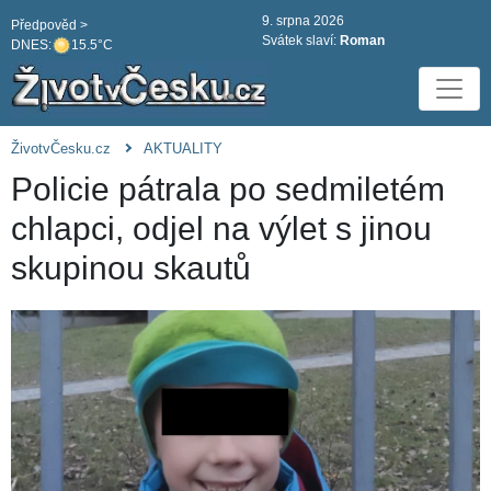
9. srpna 2026
Předpověd >
Svátek slaví:
Roman
DNES:
15.5°C
ŽivotvČesku.cz
AKTUALITY
Policie pátrala po sedmiletém
chlapci, odjel na výlet s jinou
skupinou skautů