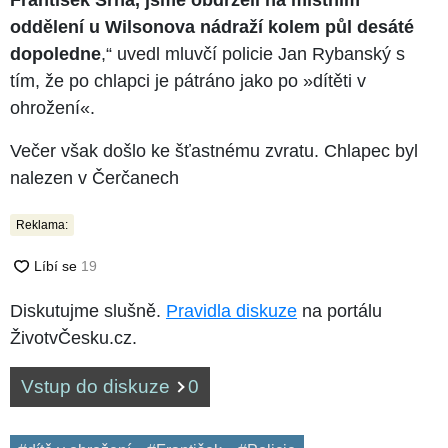
oddělení u Wilsonova nádraží kolem půl desáté
dopoledne
,“ uvedl mluvčí policie Jan Rybanský s
tím, že po chlapci je pátráno jako po »dítěti v
ohrožení«.
Večer však došlo ke šťastnému zvratu. Chlapec byl
nalezen v Čerčanech
Reklama:
Diskutujme slušně.
Pravidla diskuze
na portálu
ŽivotvČesku.cz.
Vstup do diskuze
0