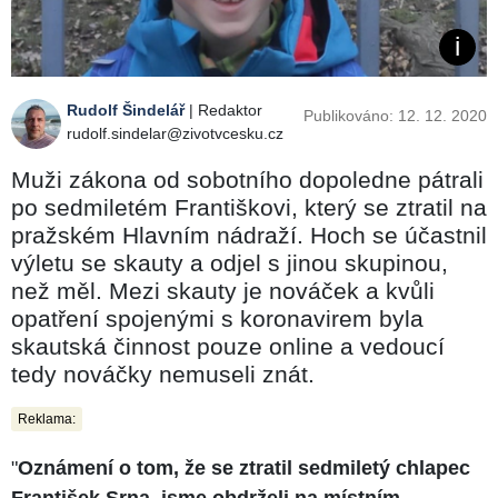
Rudolf Šindelář
| Redaktor
Publikováno: 12. 12. 2020
rudolf.sindelar@zivotvcesku.cz
Muži zákona od sobotního dopoledne pátrali
po sedmiletém Františkovi, který se ztratil na
pražském Hlavním nádraží. Hoch se účastnil
výletu se skauty a odjel s jinou skupinou,
než měl. Mezi skauty je nováček a kvůli
opatření spojenými s koronavirem byla
skautská činnost pouze online a vedoucí
tedy nováčky nemuseli znát.
Reklama:
"
Oznámení o tom, že se ztratil sedmiletý chlapec
František Srna, jsme obdrželi na místním