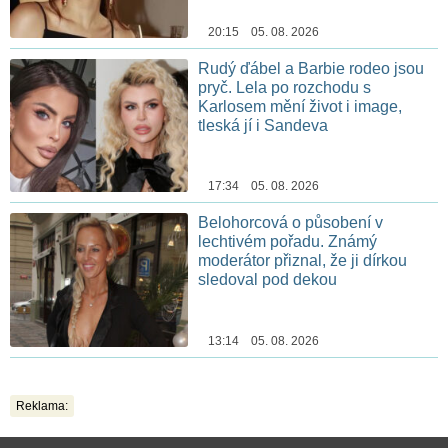
20:15 05. 08. 2026
Rudý ďábel a Barbie rodeo jsou
pryč. Lela po rozchodu s
Karlosem mění život i image,
tleská jí i Sandeva
17:34 05. 08. 2026
Belohorcová o působení v
lechtivém pořadu. Známý
moderátor přiznal, že ji dírkou
sledoval pod dekou
13:14 05. 08. 2026
Reklama: