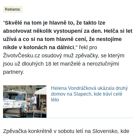
Reklama:
"
Skvělé na tom je hlavně to, že takto lze
absolvovat několik vystoupení za den. Helča si let
užívá a co si na tom hlavně cení, že nestojíme
nikde v kolonách na dálnici
," řekl pro
ŽivotvČesku.cz osudový muž zpěvačky, se kterým
jsou už dlouhých 18 let manželé a nerozlučnými
partnery.
Helena Vondráčková ukázala druhý
domov na Slapech, kde tráví celé
léto
Zpěvačka konkrétně v sobotu letí na Slovensko, kde