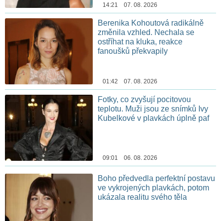
14:21 07. 08. 2026
Berenika Kohoutová radikálně
změnila vzhled. Nechala se
ostříhat na kluka, reakce
fanoušků překvapily
01:42 07. 08. 2026
Fotky, co zvyšují pocitovou
teplotu. Muži jsou ze snímků Ivy
Kubelkové v plavkách úplně paf
09:01 06. 08. 2026
Boho předvedla perfektní postavu
ve vykrojených plavkách, potom
ukázala realitu svého těla