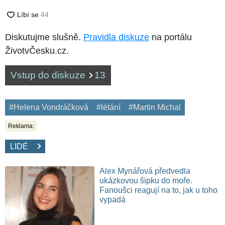
Diskutujme slušně.
Pravidla diskuze
na portálu
ŽivotvČesku.cz.
Vstup do diskuze
13
#Helena Vondráčková
#létání
#Martin Michal
Reklama:
LIDÉ
Alex Mynářová předvedla
ukázkovou šipku do moře.
Fanoušci reagují na to, jak u toho
vypadá