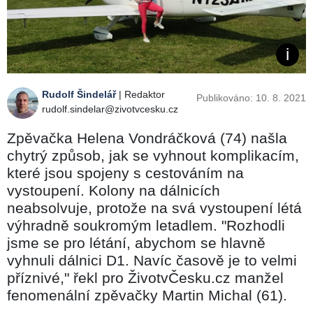
Rudolf Šindelář
| Redaktor
Publikováno: 10. 8. 2021
rudolf.sindelar@zivotvcesku.cz
Zpěvačka Helena Vondráčková (74) našla
chytrý způsob, jak se vyhnout komplikacím,
které jsou spojeny s cestováním na
vystoupení. Kolony na dálnicích
neabsolvuje, protože na svá vystoupení létá
výhradně soukromým letadlem. "Rozhodli
jsme se pro létání, abychom se hlavně
vyhnuli dálnici D1. Navíc časově je to velmi
příznivé," řekl pro ŽivotvČesku.cz manžel
fenomenální zpěvačky Martin Michal (61).