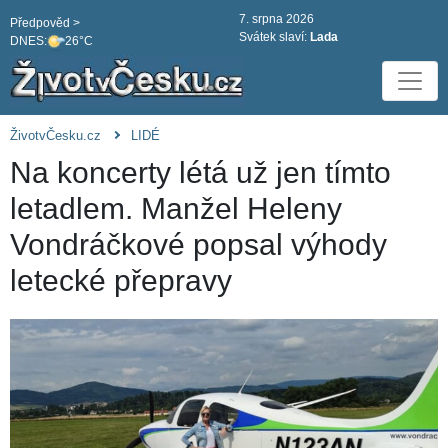
7. srpna 2026
Předpověd >
Svátek slaví:
Lada
DNES:
26°C
ŽivotvČesku.cz
LIDÉ
Na koncerty létá už jen tímto
letadlem. Manžel Heleny
Vondráčkové popsal výhody
letecké přepravy