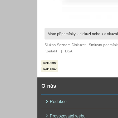
Reklama:
Reklama:
O nás
Redakce
Provozovatel webu