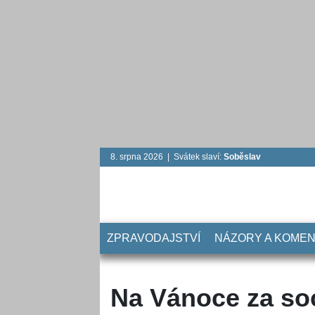
8. srpna 2026 | Svátek slaví:
Soběslav
ZPRAVODAJSTVÍ
NÁZORY A KOME
Na Vánoce za soc