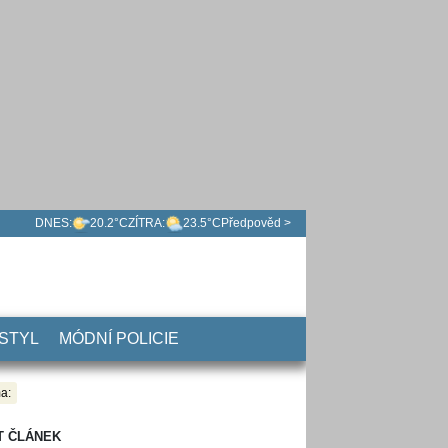
DNES:
20.2°C
ZÍTRA:
23.5°C
Předpověd >
 STYL
MÓDNÍ POLICIE
a:
T ČLÁNEK