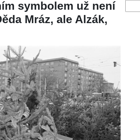
ním symbolem už není
Vyhled
Děda Mráz, ale Alzák,